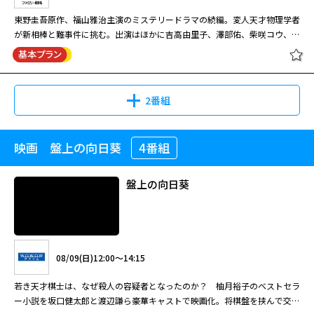
（津川雅彦）は、笑いが止まらない。敵対する組からいくら命を狙われよう
真矢みき。
東野圭吾原作、福山雅治主演のミステリードラマの続編。変人天才物理学者
と、医者からがんを宣告されようと絶対に死なないからだ。ところが、そん
が新相棒と難事件に挑む。出演はほかに吉高由里子、澤部佑、柴咲コウ、北
08/31(月)02:40～03:40
な剛三を悲劇が襲う。最愛の手下が、自分をかばって撃たれ、死んでしまっ
村一輝、渡辺いっけい。
たのだ。 世にも奇妙な物語～2006秋の特別編～『家族会議』 ある日救急救
[HV]ガリレオ（2007）【一挙】#4-
「地獄は満員」・・・ ある日突然、“地獄が満員”となり、極悪人は死なず
命センターに重傷の夫婦(田中美佐子・渡辺いっけい)と娘(室田恵理)の3人が
7
に済むという世界に変わってしまった。 「家族会議」・・・「3人の中から
運ばれてくる。3人謎の声が語るメッセージとともに朝を迎える。｢３人は
1人の命を犠牲にすれば、ほかの2人は助かる。3日後の午前0時までに誰か1
死ぬ運命。ただし、３人のうち１人の命を犠牲にすれば、他の２人は助か
2番組
人を殺すこと。もしその1人を決められなければ全員が死ぬことになる。自
る。三日後の午前０時までに誰か１人を殺しなさい。もし、そのひとりを決
殺は認めない」という謎のメッセージを耳にすることに。家族会議が繰り広
められなければ、全員が死ぬことになる。自殺は認めない。ここは生と死の
08/08(土)14:55～18:20
げられる。 世にも奇妙な物語～2004秋の特別編～『地獄は満員』 ある日突
はざまの町。誰が死ぬのか、家族会議をして決めなさい｣
映画 盤上の向日葵
4番組
[HV]ガリレオ（2013）【一挙】#1-
閉じる
然、“地獄が満員”となり、極悪人は死なずに済むという世界に変わってしま
東野圭吾原作、福山雅治主演のミステリードラマ。変人天才物理学者が難事
4
った。人々が我先にと悪事へ走り始める中、ヤクザの組長・超極悪人の剛三
件を解決する。出演はほかに柴咲コウ、北村一輝、品川祐、渡辺いっけい、
（津川雅彦）は、笑いが止まらない。敵対する組からいくら命を狙われよう
盤上の向日葵
真矢みき。
と、医者からがんを宣告されようと絶対に死なないからだ。ところが、そん
な剛三を悲劇が襲う。最愛の手下が、自分をかばって撃たれ、死んでしまっ
08/09(日)11:20～15:05
たのだ。 世にも奇妙な物語～2006秋の特別編～『家族会議』 ある日救急救
[HV]ガリレオ（2007）【一挙】#8-
命センターに重傷の夫婦(田中美佐子・渡辺いっけい)と娘(室田恵理)の3人が
10[終]
東野圭吾原作、福山雅治主演のミステリードラマの続編。変人天才物理学者
運ばれてくる。3人謎の声が語るメッセージとともに朝を迎える。｢３人は
08/09(日)12:00～14:15
が新相棒と難事件に挑む。出演はほかに吉高由里子、澤部佑、柴咲コウ、北
死ぬ運命。ただし、３人のうち１人の命を犠牲にすれば、他の２人は助か
村一輝、渡辺いっけい。
る。三日後の午前０時までに誰か１人を殺しなさい。もし、そのひとりを決
若き天才棋士は、なぜ殺人の容疑者となったのか？ 柚月裕子のベストセラ
められなければ、全員が死ぬことになる。自殺は認めない。ここは生と死の
ー小説を坂口健太郎と渡辺謙ら豪華キャストで映画化。将棋盤を挟んで交錯
08/08(土)18:20～21:05