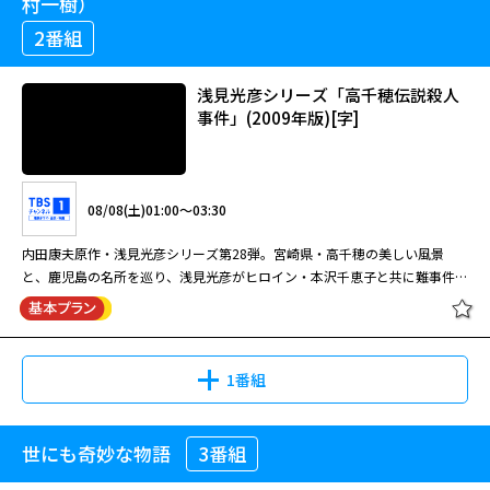
村一樹）
2番組
浅見光彦シリーズ「高千穂伝説殺人
事件」(2009年版)[字]
08/08(土)01:00～03:30
内田康夫原作・浅見光彦シリーズ第28弾。宮崎県・高千穂の美しい風景
と、鹿児島の名所を巡り、浅見光彦がヒロイン・本沢千恵子と共に難事件に
挑む。
1番組
世にも奇妙な物語
3番組
浅見光彦シリーズ「高千穂伝説殺人
事件」(2009年版)[字]