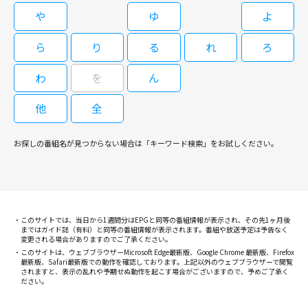
や
ゆ
よ
ら
り
る
れ
ろ
わ
を
ん
他
全
お探しの番組名が見つからない場合は「キーワード検索」をお試しください。
このサイトでは、当日から1週間分はEPGと同等の番組情報が表示され、その先1ヶ月後
まではガイド誌（有料）と同等の番組情報が表示されます。番組や放送予定は予告なく
変更される場合がありますのでご了承ください。
このサイトは、ウェブブラウザーMicrosoft Edge最新版、Google Chrome 最新版、Firefox
最新版、Safari最新版での動作を確認しております。上記以外のウェブブラウザーで閲覧
されますと、表示の乱れや予期せぬ動作を起こす場合がございますので、予めご了承く
ださい。