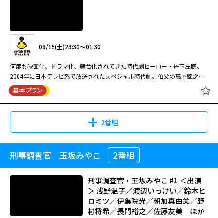
な生い立ち、そして彼と裏社会の伝説的な真剣師・東明重慶との関係が明ら
かになる。
08/23(日)08:00～10:00
08/10(月)12:00～13:00
京都地検の女7 #8
名取裕子扮する検事が“主婦の勘”を武器に事件の真相を暴く人気ミステリー
大ヒットクライムサスペンス『石の繭』の続編。シリーズ史上最も大胆かつ
シリーズ第3弾。主人公・鶴丸あやは主婦にして京都地検の検事。彼女の検
08/15(土)23:30～01:30
複雑な事件の全貌とは？その衝撃のラストへのカウントダウンが今、始ま
事として武器は、法律知識などではない。TVのワイドショーや井戸端会議
る！（全5話）
の会話にあったりする。そんな彼女が、京都の街を主婦感覚で闊歩し、女検
何度も映画化、ドラマ化、舞台化されてきた時代劇ヒーロー・丹下左膳。
事として躍動する。#8は120分枠。全8話。
2004年に日本テレビ系で放送されたスペシャル時代劇。伯父の萬屋錦之介
08/19(水)04:00～05:00
（中村錦之助）も演じたことのある丹下左膳役に挑んだ中村獅童は、同年
連続ドラマW 水晶の鼓動 殺人分析
閉じる
12月から新橋演舞場で舞台版『丹下左膳』にも主演し、持ち味を存分に発
名取裕子扮する検事が“主婦の勘”を武器に事件の真相を暴く人気ミステリー
班 #2（全5話）
揮して好評を得た。墨で描いた髑髏柄が入った白地の着流し衣裳にも注目。
シリーズ第7弾。主人公・鶴丸あやは主婦にして京都地検の検事。彼女の検
徳川八代将軍・吉宗（風間杜夫）の治世。隻眼隻腕の素浪人・丹下左膳（中
事として武器は、法律知識などではない。TVのワイドショーや井戸端会議
2番組
村獅童）が居候する浅草駒形の小唄師匠・お藤（ともさかりえ）の家に、鼓
の会話にあったりする。そんな彼女が、京都の街を主婦感覚で闊歩し、女検
芸人でお藤の舎弟の与吉（渡辺いっけい）が、伊賀藩の次男坊・柳生源三郎
事として躍動する。#1は120分枠SP。全9話。
08/12(水)12:00～13:00
京都地検の女7[終] #9
（RIKIYA）から盗んだ壺を持ち込んできた。与吉は、源三郎と司馬道場の
刑事調査官 玉坂みやこ
2番組
丹下左膳 主演：中村獅童
娘・萩乃（宮地真緒）との婚礼を阻止したい師範代・峰丹波（松重豊）に頼
大ヒットクライムサスペンス『石の繭』の続編。シリーズ史上最も大胆かつ
まれ、引き出物として国元から運ばれてきた壺を盗み出したのだ。その後、
複雑な事件の全貌とは？その衝撃のラストへのカウントダウンが今、始ま
ひょんなことから壺は、汁粉屋の小僧・チョビ安（西原信裕）の手を経て左
刑事調査官・玉坂みやこ #1 ＜出演
る！（全5話）
膳のもとへわたるが、その中には、柳生家に伝わる隠し金百万両の在りかを
＞ 浅野温子／渡辺いっけい／鈴木ヒ
08/19(水)05:00～06:00
記した図面が隠されているという……。
ロミツ／伊集院光／朝加真由美／野
08/15(土)23:30～01:30
村将希／長門裕之／佐藤友美 ほか
連続ドラマW 水晶の鼓動 殺人分析
名取裕子扮する検事が“主婦の勘”を武器に事件の真相を暴く人気ミステリー