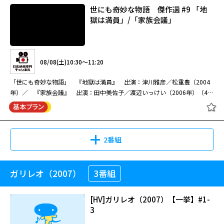
世にも奇妙な物語 傑作選 #9 「地
獄は満員」/「家族会議」
08/08(土)01:00～03:30
内田康夫原作・浅見光彦シリーズ第28弾。宮崎県・高千穂の美しい風景
08/08(土)10:30～11:20
と、鹿児島の名所を巡り、浅見光彦がヒロイン・本沢千恵子と共に難事件に
挑む。
「世にも奇妙な物語」 『地獄は満員』 出演：津川雅彦／松重豊（2004
年）／ 『家族会議』 出演：田中美佐子／渡辺いっけい（2006年）（44
分）
［字］浅見光彦シリーズ「高千穂伝
説殺人事件」（２００９年版）
2番組
09/05(土)01:00～03:30
ガリレオ（2007）
3番組
世にも奇妙な物語 傑作選 #9 「地
内田康夫原作・浅見光彦シリーズ第28弾。本作は内田康夫の原作「高千穂
獄は満員」/「家族会議」
伝説殺人事件」と「歌わない笛」の2作を一 挙ドラマ化した作品。宮崎県・
[HV]ガリレオ（2007）【一挙】#1-
高千穂の美しい風景と、鹿児島の名所を巡り、浅見光彦がヒロインとなる本
3
沢千恵子と 共に難事件に挑む。 【ストーリー】 天才バイオリニスト・本沢
千恵子（戸田菜穂）とお見合いをしていた浅見光彦（沢村一樹）。近々フラ