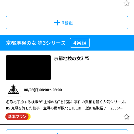
はざまの町。誰が死ぬのか、家族会議をして決めなさい｣
する男たちの宿命を描く。
[HV]ガリレオ（2013）【一挙】#5-
東野圭吾原作、福山雅治主演のミステリードラマ。変人天才物理学者が難事
8
件を解決する。出演はほかに柴咲コウ、北村一輝、品川祐、渡辺いっけい、
真矢みき。
3番組
08/09(日)15:05～18:50
京都地検の女 第3シリーズ
4番組
盤上の向日葵
閉じる
東野圭吾原作、福山雅治主演のミステリードラマの続編。変人天才物理学者
が新相棒と難事件に挑む。出演はほかに吉高由里子、澤部佑、柴咲コウ、北
京都地検の女3 #5
村一輝、渡辺いっけい。
08/09(日)12:00～14:15
[HV]ガリレオ（2013）【一挙】#9-
11[終]
若き天才棋士は、なぜ殺人の容疑者となったのか？ 柚月裕子のベストセラ
08/09(日)08:00～09:00
ー小説を坂口健太郎と渡辺謙ら豪華キャストで映画化。将棋盤を挟んで交錯
する男たちの宿命を描く。
名取裕子扮する検事が“主婦の勘”を武器に事件の真相を暴く人気シリーズ。
#5 鬼母を許した検事…主婦の勘が敗北した日!! 出演:名取裕子 2006年 全
08/09(日)18:50～21:45
8話
盤上の向日葵
東野圭吾原作、福山雅治主演のミステリードラマの続編。変人天才物理学者
が新相棒と難事件に挑む。出演はほかに吉高由里子、澤部佑、柴咲コウ、北
村一輝、渡辺いっけい。