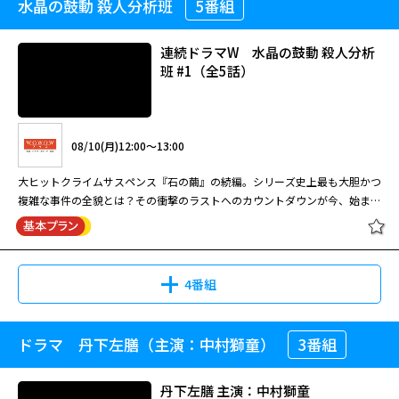
水晶の鼓動 殺人分析班
5番組
京都地検の女7 #6
送記念！珠玉のヒューマンミステリ
名取裕子扮する検事が“主婦の勘”を武器に事件の真相を暴く人気シリーズ。
ー特集 盤上の向日葵
#6 哀しき証言者！殺人犯消失…鉄壁アリバイの罠 出演:名取裕子 2006年
連続ドラマW 水晶の鼓動 殺人分析
全8話
班 #1（全5話）
08/16(日)10:15～12:30
08/12(水)04:00～05:00
京都地検の女3 #7
若き天才棋士は、なぜ殺人の容疑者となったのか？ 柚月裕子のベストセラ
人気ミステリーシリーズ第7弾。 #6 父と子でいたかった…京風おでんに沁
ー小説を坂口健太郎と渡辺謙ら豪華キャストで映画化。将棋盤を挟んで交錯
08/10(月)12:00～13:00
みる殺意の罠!! 出演：名取裕子／寺島進 2011年 全9話
する男たちの宿命を描く。 主題歌：サザンオールスターズ（「暮れゆく街
のふたり」） 「孤狼の血」の柚月裕子による同名小説を原作にしたヒュー
大ヒットクライムサスペンス『石の繭』の続編。シリーズ史上最も大胆かつ
マンミステリー。「君に届け」など心理描写にたけた熊澤尚人監督が、昭和
複雑な事件の全貌とは？その衝撃のラストへのカウントダウンが今、始ま
08/16(日)08:00～09:00
から平成の激動の時代を背景に、ひとりの棋士の光と闇を骨太に描き出す。
る！（全5話）
京都地検の女7 #7
閉じる
坂口が過酷な宿命に抗う天才棋士役を体現すれば、一方で伝説の真剣師（賭
名取裕子扮する検事が“主婦の勘”を武器に事件の真相を暴く人気ミステリー
け将棋の指し手）役を演じる渡辺が圧倒的な存在感を見せる。魂をぶつけ合
シリーズ第3弾。主人公・鶴丸あやは主婦にして京都地検の検事。彼女の検
うような２人の演技合戦が見ものだ。さらに事件を追う刑事役の佐々木蔵之
事として武器は、法律知識などではない。TVのワイドショーや井戸端会議
4番組
介、物語の鍵を握る女性役を演じた土屋太鳳ら豪華共演陣が緊迫感あふれる
の会話にあったりする。そんな彼女が、京都の街を主婦感覚で闊歩し、女検
物語を盛り上げる。 山中で身元不明の白骨死体が発見された。手掛かり
事として躍動する。#8は120分枠。全8話。
08/12(水)05:00～06:00
は、遺体とともに埋められていた“７組しか現存しない希少な将棋の駒”。事
京都地検の女3[終] #8
ドラマ 丹下左膳（主演：中村獅童）
3番組
連続ドラマW 水晶の鼓動 殺人分析
件を追う石破刑事は、埋められた駒を所持していたのが将棋界を席巻する異
人気ミステリーシリーズ第7弾。 #7 殺人直後に出会った男女！ひとりは、
班 #1（全5話）
色の天才棋士・上条桂介だと突き止める。棋士にとって命とも言える大切な
10才の美しき少女…!! 出演：名取裕子／寺島進 2011年 全9話
駒がなぜ埋められていたのか？ 石破が上条の過去を探るにつれ、彼の過酷
丹下左膳 主演：中村獅童