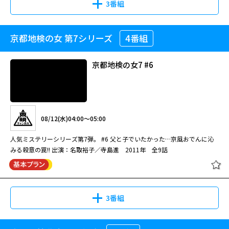
3番組
08/14(金)17:45～20:00
京都地検の女 第7シリーズ
4番組
京都地検の女3 #5
閉じる
若き天才棋士は、なぜ殺人の容疑者となったのか？ 柚月裕子のベストセラ
ー小説を坂口健太郎と渡辺謙ら豪華キャストで映画化。将棋盤を挟んで交錯
京都地検の女7 #6
する男たちの宿命を描く。
08/09(日)08:00～09:00
盤上の向日葵
名取裕子扮する検事が“主婦の勘”を武器に事件の真相を暴く人気シリーズ。
08/12(水)04:00～05:00
#5 鬼母を許した検事…主婦の勘が敗北した日!! 出演:名取裕子 2006年 全
8話
人気ミステリーシリーズ第7弾。 #6 父と子でいたかった…京風おでんに沁
みる殺意の罠!! 出演：名取裕子／寺島進 2011年 全9話
08/08(土)20:00～22:15
京都地検の女3 #6
若き天才棋士は、なぜ殺人の容疑者となったのか？ 柚月裕子のベストセラ
ー小説を坂口健太郎と渡辺謙ら豪華キャストで映画化。将棋盤を挟んで交錯
する男たちの宿命を描く。
3番組
08/09(日)09:00～10:00
メガヒット劇場 「盤上の向日葵」放