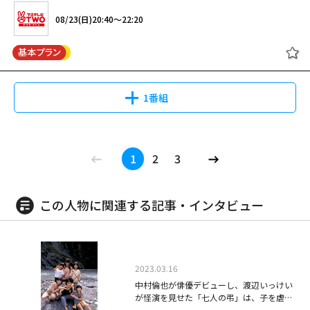
班 #3（全5話）
何度も映画化、ドラマ化、舞台化されてきた時代劇ヒーロー・丹下左膳。
シリーズ第7弾。主人公・鶴丸あやは主婦にして京都地検の検事。彼女の検
08/23(日)20:40～22:20
2004年に日本テレビ系で放送されたスペシャル時代劇。伯父の萬屋錦之介
事として武器は、法律知識などではない。TVのワイドショーや井戸端会議
（中村錦之助）も演じたことのある丹下左膳役に挑んだ中村獅童は、同年
の会話にあったりする。そんな彼女が、京都の街を主婦感覚で闊歩し、女検
12月から新橋演舞場で舞台版『丹下左膳』にも主演し、持ち味を存分に発
事として躍動する。#1は120分枠SP。全9話。
08/13(木)12:00～13:00
揮して好評を得た。墨で描いた髑髏柄が入った白地の着流し衣裳にも注目。
丹下左膳 主演：中村獅童
閉じる
徳川八代将軍・吉宗（風間杜夫）の治世。隻眼隻腕の素浪人・丹下左膳（中
大ヒットクライムサスペンス『石の繭』の続編。シリーズ史上最も大胆かつ
1番組
村獅童）が居候する浅草駒形の小唄師匠・お藤（ともさかりえ）の家に、鼓
複雑な事件の全貌とは？その衝撃のラストへのカウントダウンが今、始ま
芸人でお藤の舎弟の与吉（渡辺いっけい）が、伊賀藩の次男坊・柳生源三郎
る！（全5話）
（RIKIYA）から盗んだ壺を持ち込んできた。与吉は、源三郎と司馬道場の
娘・萩乃（宮地真緒）との婚礼を阻止したい師範代・峰丹波（松重豊）に頼
刑事調査官・玉坂みやこ #1 ＜出演
08/23(日)19:00～21:05
1
2
3
まれ、引き出物として国元から運ばれてきた壺を盗み出したのだ。その後、
＞ 浅野温子／渡辺いっけい／鈴木ヒ
連続ドラマW 水晶の鼓動 殺人分析
ひょんなことから壺は、汁粉屋の小僧・チョビ安（西原信裕）の手を経て左
ロミツ／伊集院光／朝加真由美／野
班 #4（全5話）
何度も映画化、ドラマ化、舞台化されてきた時代劇ヒーロー・丹下左膳。
膳のもとへわたるが、その中には、柳生家に伝わる隠し金百万両の在りかを
村将希／長門裕之／佐藤友美 ほか
2004年に日本テレビ系で放送されたスペシャル時代劇。伯父の萬屋錦之介
記した図面が隠されているという……。
この人物に関連する記事・インタビュー
（中村錦之助）も演じたことのある丹下左膳役に挑んだ中村獅童は、同年
08/23(日)20:40～22:20
12月から新橋演舞場で舞台版『丹下左膳』にも主演し、持ち味を存分に発
08/14(金)12:00～13:00
揮して好評を得た。墨で描いた髑髏柄が入った白地の着流し衣裳にも注目。
【時代劇プレミアム23】 丹下左膳
徳川八代将軍・吉宗（風間杜夫）の治世。隻眼隻腕の素浪人・丹下左膳（中
大ヒットクライムサスペンス『石の繭』の続編。シリーズ史上最も大胆かつ
主演：中村獅童
2023.03.16
村獅童）が居候する浅草駒形の小唄師匠・お藤（ともさかりえ）の家に、鼓
複雑な事件の全貌とは？その衝撃のラストへのカウントダウンが今、始ま
芸人でお藤の舎弟の与吉（渡辺いっけい）が、伊賀藩の次男坊・柳生源三郎
中村倫也が俳優デビューし、渡辺いっけい
刑事調査官・玉坂みやこ 2 ＜出演＞
る！（全5話）
が怪演を見せた「七人の弔」は、子を虐待
（RIKIYA）から盗んだ壺を持ち込んできた。与吉は、源三郎と司馬道場の
浅野温子／渡辺いっけい／佐藤友美
する親をシニカルに描いた異色作