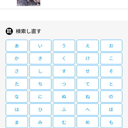
娘・萩乃（宮地真緒）との婚礼を阻止したい師範代・峰丹波（松重豊）に頼
／高橋英樹／鈴木ヒロミツ／伊集院
08/28(金)23:00～01:00
まれ、引き出物として国元から運ばれてきた壺を盗み出したのだ。その後、
光 ほか
連続ドラマW 水晶の鼓動 殺人分析班
ひょんなことから壺は、汁粉屋の小僧・チョビ安（西原信裕）の手を経て左
#5（全5話）
何度も映画化、ドラマ化、舞台化されてきた時代劇ヒーロー・丹下左膳。
膳のもとへわたるが、その中には、柳生家に伝わる隠し金百万両の在りかを
08/23(日)22:20～00:00
2004年に日本テレビ系で放送されたスペシャル時代劇。伯父の萬屋錦之介
記した図面が隠されているという……。
検索し直す
（中村錦之助）も演じたことのある丹下左膳役に挑んだ中村獅童は、同年
12月から新橋演舞場で舞台版『丹下左膳』にも主演し、持ち味を存分に発
08/17(月)12:00～13:00
揮して好評を得た。墨で描いた髑髏柄が入った白地の着流し衣裳にも注目。
あ
い
う
え
お
徳川八代将軍・吉宗（風間杜夫）の治世。隻眼隻腕の素浪人・丹下左膳（中
大ヒットクライムサスペンス『石の繭』の続編。シリーズ史上最も大胆かつ
閉じる
閉じる
村獅童）が居候する浅草駒形の小唄師匠・お藤（ともさかりえ）の家に、鼓
複雑な事件の全貌とは？その衝撃のラストへのカウントダウンが今、始ま
か
き
く
け
こ
芸人でお藤の舎弟の与吉（渡辺いっけい）が、伊賀藩の次男坊・柳生源三郎
る！（全5話） 最終話：犯人に最後の爆弾の場所を問い詰める鷹野。しか
（RIKIYA）から盗んだ壺を持ち込んできた。与吉は、源三郎と司馬道場の
し、犯人は喉を切ったせいで声が出せない状態になっていた。塔子も説得に
さ
し
す
せ
そ
娘・萩乃（宮地真緒）との婚礼を阻止したい師範代・峰丹波（松重豊）に頼
当たるが犯人は警察に対する宣戦布告のような驚くべき行動に出る。警察は
まれ、引き出物として国元から運ばれてきた壺を盗み出したのだ。その後、
爆破回避のためにある人物に協力要請をかける中、クライマックスへつなが
た
ち
つ
て
と
ひょんなことから壺は、汁粉屋の小僧・チョビ安（西原信裕）の手を経て左
閉じる
る爆弾のタイマーがカウントダウンを始める……。
膳のもとへわたるが、その中には、柳生家に伝わる隠し金百万両の在りかを
な
に
ぬ
ね
の
記した図面が隠されているという……。
は
ひ
ふ
へ
ほ
ま
み
む
め
も