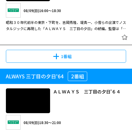
昭和３０年代前半の東京・下町をノスタルジックに再現して大ヒット。後に
08/09(日)16:00～18:30
３部作へと発展した人気シリーズの第１作。吉岡秀隆らが出演。監督は「ゴ
ジラ−１．０」の山崎貴。
昭和３０年代前半の東京・下町を、吉岡秀隆、堤真一、小雪らの出演でノス
タルジックに再現した「ＡＬＷＡＹＳ 三丁目の夕日」の続編。監督は「ゴ
ジラ−１．０」の山崎貴。
夏休みスペシャル！「ALWAYS 三丁
目の夕日」3作品一挙放送 ALWAYS
三丁目の夕日
1番組
08/28(金)11:30～13:45
ALWAYS 三丁目の夕日'64
2番組
ＡＬＷＡＹＳ 続・三丁目の夕日
昭和３０年代前半の東京・下町をノスタルジックに再現して大ヒット。後に
３部作へと発展した人気シリーズの第１作。吉岡秀隆らが出演。監督は「ゴ
ＡＬＷＡＹＳ 三丁目の夕日'６４
ジラ－１．０」の山崎貴。 西岸良平によるロングセラーヒットコミックを
映画化するに当たり、監督とＶＦＸの両方を担当した山崎貴（「永遠の
０」）は、最新ＣＧ技術を導入するなどの工夫を施しながら、昭和３０年代
08/09(日)16:00～18:30
前半の東京を視覚的にどこまで再現できるかにこだわった。その結果、ノス
閉じる
タルジーというフィルターに一度かけられることで美しく再現された当時の
昭和３０年代前半の東京・下町を、吉岡秀隆、堤真一、小雪らの出演でノス
08/09(日)18:30～21:00
東京は、当時を知らない観客からも好評を博し、２年後には続編「ＡＬＷＡ
タルジックに再現した「ＡＬＷＡＹＳ 三丁目の夕日」の続編。監督は「ゴ
ＹＳ 続・三丁目の夕日」も作られて大ヒット。当時の邦画シーンを語る際
ジラ−１．０」の山崎貴。