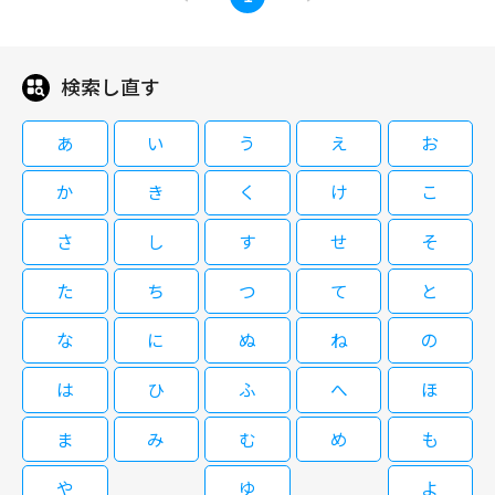
進路に疑問を抱き始めていた。そんなとき、彼は今の祖父とは血のつながり
際することになり……。
がなく、宮部久蔵という血縁上の祖父が太平洋戦争末期に特攻で命を落とし
ていた事実を知る。そのときの祖父が自分と同じ２６歳だったと聞き、健太
郎は祖父の人生をたどり始める。だが当時の祖父を知る人々は、宮部は天才
検索し直す
08/15(土)17:30～20:00
的なパイロットながら、生還に執着する臆病者、卑怯者だったと口をそろえ
て非難し……。
現代の青年が、自分と同じ歳で命を散らせた元特攻隊員の祖父の人生をたど
あ
い
う
え
お
る中で、戦争に関わった人々の想いに触れていく。百田尚樹のベストセラー
を映画化した大ヒット作。 主題歌：サザンオールスターズ（「蛍」） すご
か
き
く
け
こ
腕の零戦乗りである一方、生還に執着し続けた臆病者と非難も浴びていた祖
父。その彼がなぜ特攻を志願したのか？ 百田によるベストセラー小説を、
さ
し
す
せ
そ
特集：第二次世界大戦の記憶を見つ
後に「ゴジラ-1.0」を手掛ける山崎貴監督が映画化、興収８７億円という巨
めて 永遠の０
大ヒットを記録した戦争ドラマ大作。岡田准一が回想の中の祖父役を演じ、
た
ち
つ
て
と
三浦春馬がその孫に当たる現代の青年役で出演。共演は井上真央ほか。撮影
用に実物大の零戦も作られ、山崎監督らしいＶＦＸ場面とともに、臨場感あ
な
に
ぬ
ね
の
る空戦シーンを描いた。 司法試験浪人の健太郎は、結果を出せないことで
08/26(水)12:15～14:45
進路に疑問を抱き始めていた。そんなとき、彼は今の祖父とは血のつながり
は
ひ
ふ
へ
ほ
がなく、宮部久蔵という血縁上の祖父が太平洋戦争末期に特攻で命を落とし
現代の青年が、自分と同じ歳で命を散らせた元特攻隊員の祖父の人生をたど
ていた事実を知る。そのときの祖父が自分と同じ２６歳だったと聞き、健太
る中で、戦争に関わった人々の想いに触れていく。百田尚樹のベストセラー
郎は祖父の人生をたどり始める。だが当時の祖父を知る人々は、宮部は天才
ま
み
む
め
も
を映画化した大ヒット作。 主題歌：サザンオールスターズ（「蛍」） すご
的なパイロットながら、生還に執着する臆病者、卑怯者だったと口をそろえ
腕の零戦乗りである一方、生還に執着し続けた臆病者と非難も浴びていた祖
て非難し……。
や
ゆ
よ