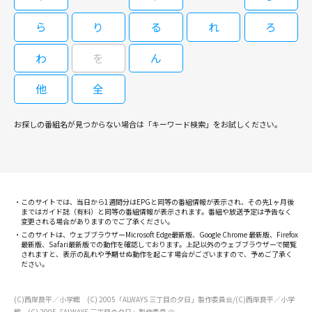
父。その彼がなぜ特攻を志願したのか？ 百田によるベストセラー小説を、
後に「ゴジラ-1.0」を手掛ける山崎貴監督が映画化、興収８７億円という巨
ら
り
る
れ
ろ
閉じる
大ヒットを記録した戦争ドラマ大作。岡田准一が回想の中の祖父役を演じ、
三浦春馬がその孫に当たる現代の青年役で出演。共演は井上真央ほか。撮影
わ
を
ん
用に実物大の零戦も作られ、山崎監督らしいＶＦＸ場面とともに、臨場感あ
る空戦シーンを描いた。 司法試験浪人の健太郎は、結果を出せないことで
他
全
進路に疑問を抱き始めていた。そんなとき、彼は今の祖父とは血のつながり
がなく、宮部久蔵という血縁上の祖父が太平洋戦争末期に特攻で命を落とし
ていた事実を知る。そのときの祖父が自分と同じ２６歳だったと聞き、健太
お探しの番組名が見つからない場合は「キーワード検索」をお試しください。
郎は祖父の人生をたどり始める。だが当時の祖父を知る人々は、宮部は天才
的なパイロットながら、生還に執着する臆病者、卑怯者だったと口をそろえ
て非難し……。
このサイトでは、当日から1週間分はEPGと同等の番組情報が表示され、その先1ヶ月後
まではガイド誌（有料）と同等の番組情報が表示されます。番組や放送予定は予告なく
変更される場合がありますのでご了承ください。
このサイトは、ウェブブラウザーMicrosoft Edge最新版、Google Chrome 最新版、Firefox
最新版、Safari最新版での動作を確認しております。上記以外のウェブブラウザーで閲覧
されますと、表示の乱れや予期せぬ動作を起こす場合がございますので、予めご了承く
ださい。
(C)西岸良平／小学館 (C) 2005「ALWAYS 三丁目の夕日」製作委員会/(C)西岸良平／小学
館 (C) 2005「ALWAYS 三丁目の夕日」製作委員 会