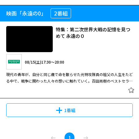
とやって来たのを機に、茶川は自分も父親になれる器量があることを証明す
目の夕日」3作品一挙放送 ALWAYS
べく、一度は諦めた芥川賞を再び目指す。一方、そのご近所である《鈴木オ
三丁目の夕日'64
映画「永遠の0」
2番組
太平洋の奇跡 −フォックスと呼ば
ート》の一家は、ひょんなことから美加という少女をしばらく預かること
れた男−
に……。
特集：第二次世界大戦の記憶を見つ
08/28(金)16:15～18:45
めて 永遠の０
昭和３９年、東京オリンピック開幕。５年の歳月は東京・下町の人々にさま
08/14(金)18:50～21:00
ざまな変化をもたらした。吉岡秀隆ら俳優陣再々集結の第３作。監督は「ゴ
ジラ－１．０」の山崎貴。 西岸良平の国民的人気コミックを山崎監督が得
太平洋戦争の激戦地の一つだったサイパン島。そこで過酷な状況に立ち向か
意のＶＦＸを駆使して映画化したシリーズ。引き続いて昭和３０年代を舞台
08/15(土)17:30～20:00
い、多くの民間人を守った男性がいた。竹野内豊ほか、日米の豪華キャスト
に、東京の下町・夕日町三丁目に生きる庶民を描く。このシリーズの特色と
が共演した戦争ドラマ。
現代の青年が、自分と同じ歳で命を散らせた元特攻隊員の祖父の人生をたど
いえるのは、ＶＦＸでよみがえらせた昭和３０年代の風景の数々。本作では
閉じる
る中で、戦争に関わった人々の想いに触れていく。百田尚樹のベストセラー
東京オリンピック開会式の飛行機雲や、当時開通したばかりの東海道新幹線
を映画化した大ヒット作。 主題歌：サザンオールスターズ（「蛍」） すご
も登場し、現代とまったく違う風景は懐かしさと郷愁を醸す。登場するキャ
腕の零戦乗りである一方、生還に執着し続けた臆病者と非難も浴びていた祖
ラクターたちも前作から５年後、それぞれに人物像が成長。その作品世界に
閉じる
父。その彼がなぜ特攻を志願したのか？ 百田によるベストセラー小説を、
ファンはみたび感動させられる。 昭和３９年、茶川は雑誌“冒険少年ブッ
後に「ゴジラ-1.0」を手掛ける山崎貴監督が映画化、興収８７億円という巨
ク”の看板作家として、「銀河少年ミノル」の連載を続けていた。だが、編
1番組
大ヒットを記録した戦争ドラマ大作。岡田准一が回想の中の祖父役を演じ、
集者から“もっと新しい雰囲気で”と言われた茶川はスランプに陥る。そんな
三浦春馬がその孫に当たる現代の青年役で出演。共演は井上真央ほか。撮影
折、茶川の父が危篤だという電報が届く。一方、則文とトモエ、六子が暮ら
用に実物大の零戦も作られ、山崎監督らしいＶＦＸ場面とともに、臨場感あ
す鈴木オートは順調に事業を拡大し、新たな従業員も加え、店構えも立派な
特集：第二次世界大戦の記憶を見つ
る空戦シーンを描いた。 司法試験浪人の健太郎は、結果を出せないことで
ものになった。六子は憧れの医師の車を修理したことをきっかけに、彼と交
1
めて 永遠の０