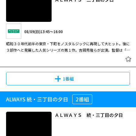
08/09(日)13:45～16:00
昭和３０年代前半の東京・下町をノスタルジックに再現して大ヒット。後に
３部作へと発展した人気シリーズの第１作。吉岡秀隆らが出演。監督は「ゴ
ジラ−１．０」の山崎貴。
1番組
ALWAYS 続・三丁目の夕日
2番組
ＡＬＷＡＹＳ 三丁目の夕日
ＡＬＷＡＹＳ 続・三丁目の夕日
08/09(日)13:45～16:00