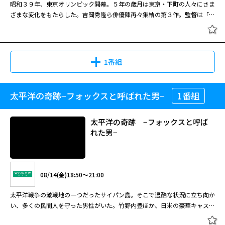
昭和３９年、東京オリンピック開幕。５年の歳月は東京・下町の人々にさま
に決して外せない一作となった。 昭和３３（１９５８）年、東京の下町、
ざまな変化をもたらした。吉岡秀隆ら俳優陣再々集結の第３作。監督は「ゴ
夕日町三丁目にある自動車修理工場《鈴木オート》に、青森から集団就職で
ジラ−１．０」の山崎貴。
若い六子（むつこ）がやって来る。《鈴木オート》の向かいにある駄菓子店
夏休みスペシャル！「ALWAYS 三丁
《茶川商店》の主人・茶川は小説家志望だが、酒に酔った勢いもあり、町の
目の夕日」3作品一挙放送 ALWAYS
居酒屋《やまふじ》の美人店主ヒロミからそれまで見ず知らずだった少年・
続・三丁目の夕日
淳之介を預かるはめに。茶川は淳之介に対して次第に深い愛着を感じだす
1番組
が、意外な横やりが……。
08/28(金)13:45～16:15
太平洋の奇跡−フォックスと呼ばれた男−
1番組
ＡＬＷＡＹＳ 三丁目の夕日'６４
昭和３０年代前半の東京・下町を、吉岡秀隆、堤真一、小雪らの出演でノス
タルジックに再現した「ＡＬＷＡＹＳ 三丁目の夕日」の続編。監督は「ゴ
太平洋の奇跡 −フォックスと呼ば
ジラ－１．０」の山崎貴。 西岸良平の人気コミック「三丁目の夕日」を山
れた男−
崎貴監督が映画化した前作に続き、昭和３０年代前半、東京・下町で見られ
たであろう懐かしい風景を、ディテールにこだわって徹底的に再現。誰もが
08/09(日)18:30～21:00
貧しかった戦後を前提にした前作から一歩進み、貧富の差が生まれだした時
閉じる
期を背景にしながら、前作同様、人情のすばらしさを大切にしたいというメ
昭和３９年、東京オリンピック開幕。５年の歳月は東京・下町の人々にさま
08/14(金)18:50～21:00
ッセージが込められた。吉岡など、キャストは前作の人気者たちが再び結
ざまな変化をもたらした。吉岡秀隆ら俳優陣再々集結の第３作。監督は「ゴ
集。後に３部作の完結編となる第３作「ＡＬＷＡＹＳ 三丁目の夕日’６
ジラ−１．０」の山崎貴。
太平洋戦争の激戦地の一つだったサイパン島。そこで過酷な状況に立ち向か
４」も作られた。 昭和３４年春、東京・下町の夕日町三丁目。駄菓子店の
い、多くの民間人を守った男性がいた。竹野内豊ほか、日米の豪華キャスト
店主で作家志望の茶川は、想いを寄せる女性ヒロミから預かった少年、淳之
が共演した戦争ドラマ。
介と暮らしている。そこへ淳之介の実父である男性が再び息子を連れ戻そう
夏休みスペシャル！「ALWAYS 三丁