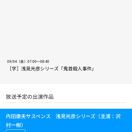
09/04（金）07:00～08:40
［字］浅見光彦シリーズ「鬼首殺人事件」
放送予定の出演作品
内田康夫サスペンス 浅見光彦シリーズ（主演：沢
村一樹）