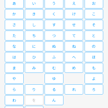
内田康夫原作・浅見光彦シリーズ第17弾。舞台は平安時代の女流歌人・小
が眠る共葬墓地を訪れ た時、お墓に手を合わせている広田（高橋昌也）に
あ
い
う
え
お
野小町が生まれ、晩年を過ごしたと言わ れている秋田県雄勝町。小町を偲
出会う。画廊を経営する広田はここに眠っている戦死者を弔ってい たのだ
んで催される「小町祭り」が有名だ。その祭りのさなかに殺人事件が発生。
という。 一方、警察は小町祭りで死んだ老人を自殺と断定、捜査は打ち切
か
き
く
け
こ
光彦は、 小町娘・珠里が事件に何らかの関わりがあるのではと感づく
りとなる。しかし、警察のよそよそしい態度から政治 的な圧力がかかった
が…。自らも命の危険にさらされながら、事件の真相に迫 っていく光彦。
のだと察知した光彦は、独自に調査を開始。それからしばらくして、珠里が
さ
し
す
せ
そ
果たして鬼となった人の心を救うことが出来るのか！？ 【ストーリー】 浅
「父を助けて」という電 話を最後に失踪してしまう…。
閉じる
見光彦（沢村一樹）は小野小町を取材するため、母・雪江（加藤治子）と秋
た
ち
つ
て
と
田県の雄勝町を訪れる。二人は町の名 物・小町祭りを楽しむが、その祭り
のさなか、老人が毒によって死んだ。老人が小町娘・珠里（原沙知絵）にす
な
に
ぬ
ね
の
がりつく ようにして息絶えたことから、地元刑事の山根（村田雄浩）は、
珠里が関係しているのではないかと疑う。次の日、偶然 珠里と出会った光
は
ひ
ふ
へ
ほ
彦は、銀山の廃坑に行こうと珠里を誘った。そして、鉱山労働者やその家族
が眠る共葬墓地を訪れ た時、お墓に手を合わせている広田（高橋昌也）に
出会う。画廊を経営する広田はここに眠っている戦死者を弔ってい たのだ
ま
み
む
め
も
という。 一方、警察は小町祭りで死んだ老人を自殺と断定、捜査は打ち切
りとなる。しかし、警察のよそよそしい態度から政治 的な圧力がかかった
や
ゆ
よ
のだと察知した光彦は、独自に調査を開始。それからしばらくして、珠里が
「父を助けて」という電 話を最後に失踪してしまう…。
ら
り
る
れ
ろ
わ
を
ん