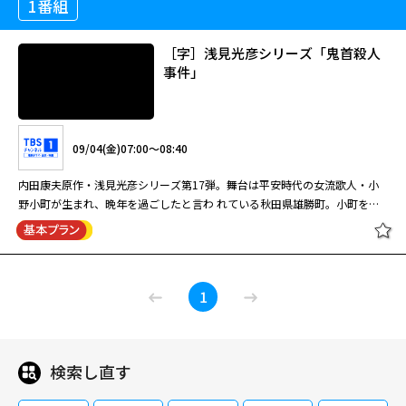
1番組
［字］浅見光彦シリーズ「鬼首殺人
事件」
09/04(金)07:00～08:40
内田康夫原作・浅見光彦シリーズ第17弾。舞台は平安時代の女流歌人・小
野小町が生まれ、晩年を過ごしたと言わ れている秋田県雄勝町。小町を偲
んで催される「小町祭り」が有名だ。その祭りのさなかに殺人事件が発生。
光彦は、 小町娘・珠里が事件に何らかの関わりがあるのではと感づく
が…。自らも命の危険にさらされながら、事件の真相に迫 っていく光彦。
［字］浅見光彦シリーズ「鬼首殺人
果たして鬼となった人の心を救うことが出来るのか！？ 【ストーリー】 浅
1
事件」
見光彦（沢村一樹）は小野小町を取材するため、母・雪江（加藤治子）と秋
田県の雄勝町を訪れる。二人は町の名 物・小町祭りを楽しむが、その祭り
のさなか、老人が毒によって死んだ。老人が小町娘・珠里（原沙知絵）にす
がりつく ようにして息絶えたことから、地元刑事の山根（村田雄浩）は、
検索し直す
09/04(金)07:00～08:40
珠里が関係しているのではないかと疑う。次の日、偶然 珠里と出会った光
彦は、銀山の廃坑に行こうと珠里を誘った。そして、鉱山労働者やその家族