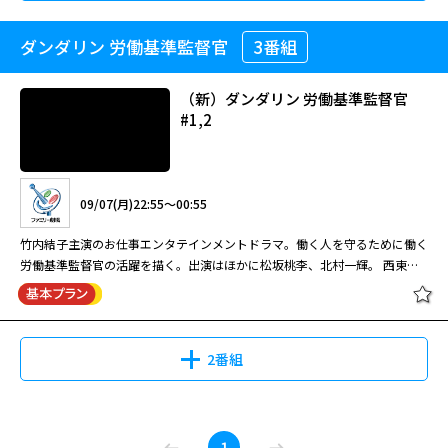
に、日常が華やぎ二人の関係も変化する。
下の遠山と認知票を入力する日々を送っていた。そんな中、新たな署長とし
08/23(日)14:55～16:00
記憶捜査～ 新宿東署事件ファイル～
て東が就任。鬼塚が捜査に踏み入ることが気にいらない東は、ことあるごと
ダンダリン 労働基準監督官
3番組
[字]40までにしたい10のこと #1
Season2 #4
に鬼塚たちと衝突する…。
08/11(火)19:00～19:55
救命救急センターを舞台に、患者や家族、医者や看護師たちを巡る人間ドラ
マを描いた「救命病棟24時」の第5シリーズ。 国立湊大学附属病院救命救急
（新）ダンダリン 労働基準監督官
池井戸潤原作の同名小説を役所広司主演でドラマ化！共演：山崎賢人 竹内
センターの医局長としてチームを率いることになった楓は、国立大学病院と
#1,2
涼真 上白石萌音 風間俊介 音尾琢真(60分・全10話)
いう「救命の最後の壁」を舞台に、最新の設備と最高の医療スタッフととも
08/29(土)15:20～16:15
に、日夜鳴り続けるコールに応えていた。そんな中、臓器移植法改正後一例
09/01(火)06:40～07:10
救命病棟24時 第5シリーズ #3
の臓器提供例も出ていない救命センターに病院幹部らは業を煮やし、臓器提
北大路欣也演じる司法係長・鬼塚一路が、昭和・平成・令和と3つの時代の
供のスペシャリストとして知られる異色の救命医・夏目衛の招聘を決定す
累計発行部数75万超、BLアワード2024総合コミック部門で1位を獲得した
街の記憶から事件の真相に迫る推理エンターテイメントドラマの第2シーズ
[字]陸王 #8【役所広司出演】
09/07(月)22:55～00:55
る。
マミタの同名漫画をドラマ化。 電子コミック大賞BL部門受賞のマミタの人
ン。 桁外れな土地勘と記憶力で様々な事件を解決してきた刑事・鬼塚。過
気作を、新鮮な布陣で実写化。『仮面ライダーガヴ』でも注目の庄司浩平
去の事件で車いす生活となった鬼塚は、定年後に新宿東署に再任用され、部
竹内結子主演のお仕事エンタテインメントドラマ。働く人を守るために働く
が、風間俊介がはまり役の上司の心をかき乱すアラサー部下を、魅惑的に演
下の遠山と認知票を入力する日々を送っていた。そんな中、新たな署長とし
労働基準監督官の活躍を描く。出演はほかに松坂桃李、北村一輝。 西東京
08/23(日)16:00～16:55
じてブレイクした良作。40歳まであと3か月の雀（風間）は、10年以上恋人
記憶捜査 ～新宿東署事件ファイル～
て東が就任。鬼塚が捜査に踏み入ることが気にいらない東は、ことあるごと
労働基準監督署に配属されてきた監督官、段田凛（竹内結子）。前の部署で
[字]40までにしたい10のこと #2
なしの冴えない日々を送っていたが、密かに作った“40までにしたいことリ
Season2 #5
に鬼塚たちと衝突する…。
は相当の問題児だったらしいというウワサに、課長の土手山郁夫（北村一
08/11(火)19:55～21:00
救命救急センターを舞台に、患者や家族、医者や看護師たちを巡る人間ドラ
スト”を部下の慶司（庄司）に知られ、彼の提案で項目を一緒に叶えるうち
輝）と署長の真鍋重夫（佐野史郎）は戦々恐々。そこで土手山は、凛より年
マを描いた「救命病棟24時」の第5シリーズ。 国立湊大学附属病院救命救急
に、日常が華やぎ二人の関係も変化する。
池井戸潤原作の同名小説を役所広司主演でドラマ化！共演：山崎賢人 竹内
下だがしっかり者の南三条和也（松坂桃李）に彼女の“お目付け役”を命じる
センターの医局長としてチームを率いることになった楓は、国立大学病院と
2番組
涼真 上白石萌音 風間俊介 音尾琢真(60分・全10話)
が・・・。
いう「救命の最後の壁」を舞台に、最新の設備と最高の医療スタッフととも
08/29(土)16:15～17:05
に、日夜鳴り続けるコールに応えていた。そんな中、臓器移植法改正後一例
09/01(火)07:10～07:40
救命病棟24時 第5シリーズ #4
の臓器提供例も出ていない救命センターに病院幹部らは業を煮やし、臓器提
北大路欣也演じる司法係長・鬼塚一路が、昭和・平成・令和と3つの時代の
（新）ダンダリン 労働基準監督官
供のスペシャリストとして知られる異色の救命医・夏目衛の招聘を決定す
累計発行部数75万超、BLアワード2024総合コミック部門で1位を獲得した
1
街の記憶から事件の真相に迫る推理エンターテイメントドラマの第2シーズ
#1,2