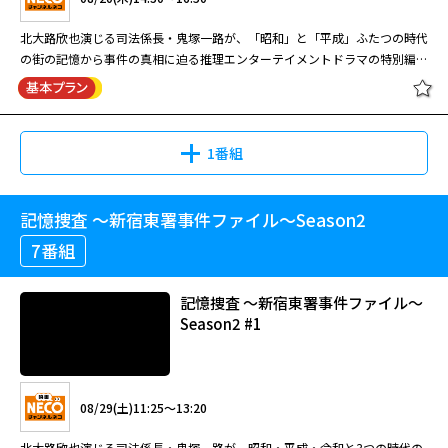
08/12(水)08:00～09:00
北大路欣也演じる司法係長・鬼塚一路が、「昭和」と「平成」ふたつの時代
[字]陸王 #2【役所広司出演】
の街の記憶から事件の真相に迫る推理エンターテイメントドラマの特別編。
出演：波瑠、吉沢亮、高橋メアリージュン、ブルゾンちえみ、前野朋哉・風
ある日、新宿区・須賀町で粕汁の集団食中毒事件が発生。鬼塚は記憶を遡
間俊介、須藤理彩、荒川良々、伊勢谷友介 地上波放送日：2018年7月14日
り、毒物が保管されている新宿マキタ鉄鋼に遠山咲を向かわせるが、保管さ
～9月22日
れていたはずの毒物はなくなっていた。疑いの目は新宿マキタ鉄鋼経営者の
妻・蒔田紀子に向けられる。一方、刑事官の神啓太郎は、管理官・橘修平と
1番組
08/11(火)13:20～14:40
捜査方針を巡って対立し…。
サバイバル・ウェディング #8
池井戸潤原作の同名小説を役所広司主演でドラマ化！共演：山崎賢人 竹内
記憶捜査 ～新宿東署事件ファイル～Season2
記憶捜査 ～新宿東署事件ファイル～
涼真 上白石萌音 風間俊介 音尾琢真(65分・全10話)
スペシャル1
7番組
08/13(木)08:00～09:00
記憶捜査 ～新宿東署事件ファイル～
[字]陸王 #3【役所広司出演】
出演：波瑠、吉沢亮、高橋メアリージュン、ブルゾンちえみ、前野朋哉・風
Season2 #1
08/20(木)14:30～16:50
間俊介、須藤理彩、荒川良々、伊勢谷友介 地上波放送日：2018年7月14日
～9月22日
北大路欣也演じる司法係長・鬼塚一路が、「昭和」と「平成」ふたつの時代
の街の記憶から事件の真相に迫る推理エンターテイメントドラマの特別編。
08/29(土)11:25～13:20
ある日、新宿区・須賀町で粕汁の集団食中毒事件が発生。鬼塚は記憶を遡
08/11(火)14:40～15:45
サバイバル・ウェディング #9
り、毒物が保管されている新宿マキタ鉄鋼に遠山咲を向かわせるが、保管さ
北大路欣也演じる司法係長・鬼塚一路が、昭和・平成・令和と3つの時代の