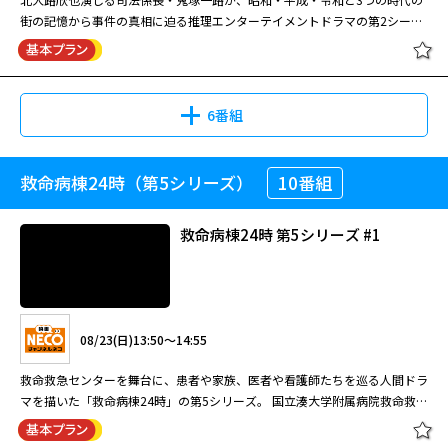
れていたはずの毒物はなくなっていた。疑いの目は新宿マキタ鉄鋼経営者の
池井戸潤原作の同名小説を役所広司主演でドラマ化！共演：山崎賢人 竹内
記憶捜査 ～新宿東署事件ファイル～
街の記憶から事件の真相に迫る推理エンターテイメントドラマの第2シーズ
妻・蒔田紀子に向けられる。一方、刑事官の神啓太郎は、管理官・橘修平と
涼真 上白石萌音 風間俊介 音尾琢真(65分・全10話)
スペシャル2
ン。 桁外れな土地勘と記憶力で様々な事件を解決してきた刑事・鬼塚。過
捜査方針を巡って対立し…。
去の事件で車いす生活となった鬼塚は、定年後に新宿東署に再任用され、部
08/14(金)08:00～09:00
下の遠山と認知票を入力する日々を送っていた。そんな中、新たな署長とし
て東が就任。鬼塚が捜査に踏み入ることが気にいらない東は、ことあるごと
[字]陸王 #4【役所広司出演】
6番組
出演：波瑠、吉沢亮、高橋メアリージュン、ブルゾンちえみ、前野朋哉・風
08/31(月)14:30～16:50
に鬼塚たちと衝突する…。
間俊介、須藤理彩、荒川良々、伊勢谷友介 地上波放送日：2018年7月14日
～9月22日
北大路欣也演じる司法係長・鬼塚一路が、「昭和」と「平成」ふたつの時代
救命病棟24時（第5シリーズ）
10番組
記憶捜査 ～新宿東署事件ファイル～
の街の記憶から事件の真相に迫る推理エンターテイメントドラマの特別編第
Season2 #1
2弾。 神楽坂の神社で宮司・安藤が、体に火をつけて殺害される。理事官に
08/11(火)15:45～16:40
サバイバル・ウェディング #10(最終
なった啓太郎の希望で、鬼塚や 咲も捜査に加わることに。鬼塚は被害者の
救命病棟24時 第5シリーズ #1
回) 出演：波瑠、吉沢亮、高橋メア
名前から昭和63年に新宿で起こった放火殺人事件を思い出す。母子が暮ら
池井戸潤原作の同名小説を役所広司主演でドラマ化！共演：山崎賢人 竹内
リージュン、ブルゾンちえみ、前野
す家から炎が上がり、そこから子供を助け出したのが安藤だった。
涼真 上白石萌音 風間俊介 音尾琢真(60分・全10話)
朋哉・風間俊介、須藤理彩、荒川
閉じる
08/29(土)11:25～13:20
良々、伊勢谷友介
08/17(月)08:00～09:00
北大路欣也演じる司法係長・鬼塚一路が、昭和・平成・令和と3つの時代の
08/23(日)13:50～14:55
街の記憶から事件の真相に迫る推理エンターテイメントドラマの第2シーズ
[字]陸王 #5【役所広司出演】
ン。 桁外れな土地勘と記憶力で様々な事件を解決してきた刑事・鬼塚。過
救命救急センターを舞台に、患者や家族、医者や看護師たちを巡る人間ドラ
去の事件で車いす生活となった鬼塚は、定年後に新宿東署に再任用され、部
マを描いた「救命病棟24時」の第5シリーズ。 国立湊大学附属病院救命救急
下の遠山と認知票を入力する日々を送っていた。そんな中、新たな署長とし
センターの医局長としてチームを率いることになった楓は、国立大学病院と
記憶捜査 ～新宿東署事件ファイル～
て東が就任。鬼塚が捜査に踏み入ることが気にいらない東は、ことあるごと
いう「救命の最後の壁」を舞台に、最新の設備と最高の医療スタッフととも
閉じる