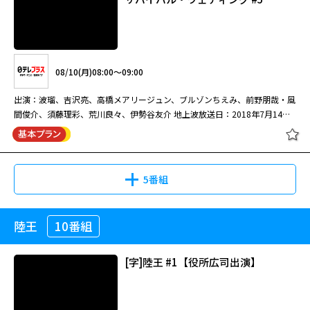
08/10(月)08:00～09:00
出演：波瑠、吉沢亮、高橋メアリージュン、ブルゾンちえみ、前野朋哉・風
間俊介、須藤理彩、荒川良々、伊勢谷友介 地上波放送日：2018年7月14日
～9月22日
5番組
陸王
10番組
サバイバル・ウェディング #5
[字]陸王 #1【役所広司出演】
08/10(月)08:00～09:00