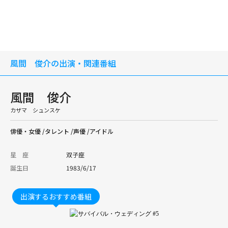
風間 俊介の出演・関連番組
風間 俊介
カザマ シュンスケ
俳優・女優 /タレント /声優 /アイドル
星 座
双子座
誕生日
1983/6/17
出演するおすすめ番組