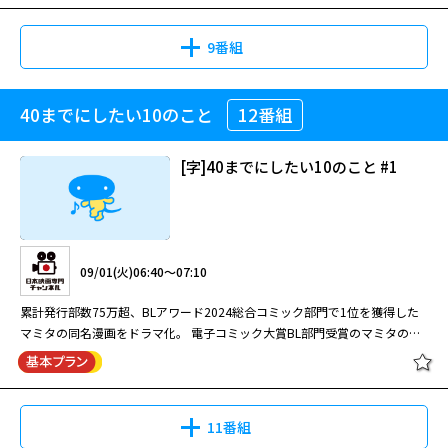
Season2 #2
に鬼塚たちと衝突する…。
08/11(火)16:40～18:10
に、日夜鳴り続けるコールに応えていた。そんな中、臓器移植法改正後一例
の臓器提供例も出ていない救命センターに病院幹部らは業を煮やし、臓器提
9番組
池井戸潤原作の同名小説を役所広司主演でドラマ化！共演：山崎賢人 竹内
供のスペシャリストとして知られる異色の救命医・夏目衛の招聘を決定す
涼真 上白石萌音 風間俊介 音尾琢真(75分・全10話)
る。
08/29(土)13:20～14:15
40までにしたい10のこと
12番組
救命病棟24時 第5シリーズ #1
北大路欣也演じる司法係長・鬼塚一路が、昭和・平成・令和と3つの時代の
街の記憶から事件の真相に迫る推理エンターテイメントドラマの第2シーズ
[字]陸王 #6【役所広司出演】
[字]40までにしたい10のこと #1
ン。 桁外れな土地勘と記憶力で様々な事件を解決してきた刑事・鬼塚。過
去の事件で車いす生活となった鬼塚は、定年後に新宿東署に再任用され、部
下の遠山と認知票を入力する日々を送っていた。そんな中、新たな署長とし
08/23(日)13:50～14:55
記憶捜査 ～新宿東署事件ファイル～
て東が就任。鬼塚が捜査に踏み入ることが気にいらない東は、ことあるごと
Season2 #3
に鬼塚たちと衝突する…。
08/11(火)18:10～19:00
救命救急センターを舞台に、患者や家族、医者や看護師たちを巡る人間ドラ
09/01(火)06:40～07:10
マを描いた「救命病棟24時」の第5シリーズ。 国立湊大学附属病院救命救急
池井戸潤原作の同名小説を役所広司主演でドラマ化！共演：山崎賢人 竹内
センターの医局長としてチームを率いることになった楓は、国立大学病院と
累計発行部数75万超、BLアワード2024総合コミック部門で1位を獲得した
涼真 上白石萌音 風間俊介 音尾琢真(60分・全10話)
いう「救命の最後の壁」を舞台に、最新の設備と最高の医療スタッフととも
マミタの同名漫画をドラマ化。 電子コミック大賞BL部門受賞のマミタの人
08/29(土)14:15～15:20
に、日夜鳴り続けるコールに応えていた。そんな中、臓器移植法改正後一例
気作を、新鮮な布陣で実写化。『仮面ライダーガヴ』でも注目の庄司浩平
救命病棟24時 第5シリーズ #2
の臓器提供例も出ていない救命センターに病院幹部らは業を煮やし、臓器提
が、風間俊介がはまり役の上司の心をかき乱すアラサー部下を、魅惑的に演
北大路欣也演じる司法係長・鬼塚一路が、昭和・平成・令和と3つの時代の
供のスペシャリストとして知られる異色の救命医・夏目衛の招聘を決定す
じてブレイクした良作。40歳まであと3か月の雀（風間）は、10年以上恋人
街の記憶から事件の真相に迫る推理エンターテイメントドラマの第2シーズ
[字]陸王 #7【役所広司出演】
る。
なしの冴えない日々を送っていたが、密かに作った“40までにしたいことリ
ン。 桁外れな土地勘と記憶力で様々な事件を解決してきた刑事・鬼塚。過
11番組
スト”を部下の慶司（庄司）に知られ、彼の提案で項目を一緒に叶えるうち
去の事件で車いす生活となった鬼塚は、定年後に新宿東署に再任用され、部