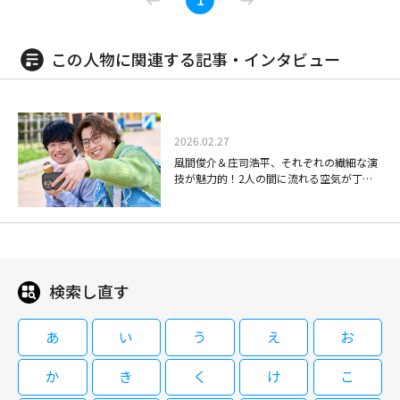
[字]陸王 #9【役所広司出演】
る。
マミタの同名漫画をドラマ化。 電子コミック大賞BL部門受賞のマミタの人
ン。 桁外れな土地勘と記憶力で様々な事件を解決してきた刑事・鬼塚。過
気作を、新鮮な布陣で実写化。『仮面ライダーガヴ』でも注目の庄司浩平
去の事件で車いす生活となった鬼塚は、定年後に新宿東署に再任用され、部
が、風間俊介がはまり役の上司の心をかき乱すアラサー部下を、魅惑的に演
下の遠山と認知票を入力する日々を送っていた。そんな中、新たな署長とし
この人物に関連する記事・インタビュー
08/23(日)16:55～17:50
じてブレイクした良作。40歳まであと3か月の雀（風間）は、10年以上恋人
記憶捜査 ～新宿東署事件ファイル～
て東が就任。鬼塚が捜査に踏み入ることが気にいらない東は、ことあるごと
09/07(月)22:55～00:55
[字]40までにしたい10のこと #3
なしの冴えない日々を送っていたが、密かに作った“40までにしたいことリ
Season2 #6
に鬼塚たちと衝突する…。
08/11(火)21:00～22:15
救命救急センターを舞台に、患者や家族、医者や看護師たちを巡る人間ドラ
スト”を部下の慶司（庄司）に知られ、彼の提案で項目を一緒に叶えるうち
竹内結子主演のお仕事エンタテインメントドラマ。働く人を守るために働く
マを描いた「救命病棟24時」の第5シリーズ。 国立湊大学附属病院救命救急
に、日常が華やぎ二人の関係も変化する。
労働基準監督官の活躍を描く。出演はほかに松坂桃李、北村一輝。 西東京
池井戸潤原作の同名小説を役所広司主演でドラマ化！共演：山崎賢人 竹内
センターの医局長としてチームを率いることになった楓は、国立大学病院と
2026.02.27
労働基準監督署に配属されてきた監督官、段田凛（竹内結子）。前の部署で
涼真 上白石萌音 風間俊介 音尾琢真(70分・全10話)
いう「救命の最後の壁」を舞台に、最新の設備と最高の医療スタッフととも
風間俊介＆庄司浩平、それぞれの繊細な演
08/29(土)17:05～17:55
は相当の問題児だったらしいというウワサに、課長の土手山郁夫（北村一
に、日夜鳴り続けるコールに応えていた。そんな中、臓器移植法改正後一例
09/01(火)07:40～08:10
技が魅力的！2人の間に流れる空気が丁寧
輝）と署長の真鍋重夫（佐野史郎）は戦々恐々。そこで土手山は、凛より年
救命病棟24時 第5シリーズ #5
の臓器提供例も出ていない救命センターに病院幹部らは業を煮やし、臓器提
で尊い「40までにしたい10のこと」
北大路欣也演じる司法係長・鬼塚一路が、昭和・平成・令和と3つの時代の
ダンダリン 労働基準監督官 #3,4
下だがしっかり者の南三条和也（松坂桃李）に彼女の“お目付け役”を命じる
供のスペシャリストとして知られる異色の救命医・夏目衛の招聘を決定す
累計発行部数75万超、BLアワード2024総合コミック部門で1位を獲得した
街の記憶から事件の真相に迫る推理エンターテイメントドラマの第2シーズ
[字]陸王 #10(完)【役所広司出演】
が・・・。
る。
マミタの同名漫画をドラマ化。 電子コミック大賞BL部門受賞のマミタの人
ン。 桁外れな土地勘と記憶力で様々な事件を解決してきた刑事・鬼塚。過
気作を、新鮮な布陣で実写化。『仮面ライダーガヴ』でも注目の庄司浩平
去の事件で車いす生活となった鬼塚は、定年後に新宿東署に再任用され、部
が、風間俊介がはまり役の上司の心をかき乱すアラサー部下を、魅惑的に演
下の遠山と認知票を入力する日々を送っていた。そんな中、新たな署長とし
08/23(日)17:50～18:55
検索し直す
じてブレイクした良作。40歳まであと3か月の雀（風間）は、10年以上恋人
記憶捜査 ～新宿東署事件ファイル～
て東が就任。鬼塚が捜査に踏み入ることが気にいらない東は、ことあるごと
09/08(火)22:55～00:50
[字]40までにしたい10のこと #4
なしの冴えない日々を送っていたが、密かに作った“40までにしたいことリ
Season2 #7(完)
に鬼塚たちと衝突する…。
08/11(火)22:15～23:30
救命救急センターを舞台に、患者や家族、医者や看護師たちを巡る人間ドラ
スト”を部下の慶司（庄司）に知られ、彼の提案で項目を一緒に叶えるうち
竹内結子主演のお仕事エンタテインメントドラマ。働く人を守るために働く
あ
い
う
え
お
マを描いた「救命病棟24時」の第5シリーズ。 国立湊大学附属病院救命救急
に、日常が華やぎ二人の関係も変化する。
労働基準監督官の活躍を描く。出演はほかに松坂桃李、北村一輝。 西東京
池井戸潤原作の同名小説を役所広司主演でドラマ化！共演：山崎賢人 竹内
センターの医局長としてチームを率いることになった楓は、国立大学病院と
労働基準監督署に配属されてきた監督官、段田凛（竹内結子）。前の部署で
涼真 上白石萌音 風間俊介 音尾琢真(70分・全10話)
いう「救命の最後の壁」を舞台に、最新の設備と最高の医療スタッフととも
か
き
く
け
こ
08/29(土)17:55～19:00
は相当の問題児だったらしいというウワサに、課長の土手山郁夫（北村一
に、日夜鳴り続けるコールに応えていた。そんな中、臓器移植法改正後一例
09/02(水)06:30～07:00