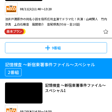
出演：波瑠、吉沢亮、高橋メアリージュン、ブルゾンちえみ、前野朋哉・風
08/11(火)11:40～13:20
間俊介、須藤理彩、荒川良々、伊勢谷友介 地上波放送日：2018年7月14日
～9月22日
池井戸潤原作の同名小説を役所広司主演でドラマ化！共演：山崎賢人 竹内
涼真 上白石萌音 風間俊介 音尾琢真(95分・全10話)
サバイバル・ウェディング #6
9番組
08/11(火)08:00～09:00
記憶捜査 ～新宿東署事件ファイル～スペシャル
[字]陸王 #1【役所広司出演】
出演：波瑠、吉沢亮、高橋メアリージュン、ブルゾンちえみ、前野朋哉・風
2番組
間俊介、須藤理彩、荒川良々、伊勢谷友介 地上波放送日：2018年7月14日
～9月22日
記憶捜査 ～新宿東署事件ファイル～
スペシャル1
08/11(火)11:40～13:20
サバイバル・ウェディング #7
池井戸潤原作の同名小説を役所広司主演でドラマ化！共演：山崎賢人 竹内
涼真 上白石萌音 風間俊介 音尾琢真(95分・全10話)
08/20(木)14:30～16:50