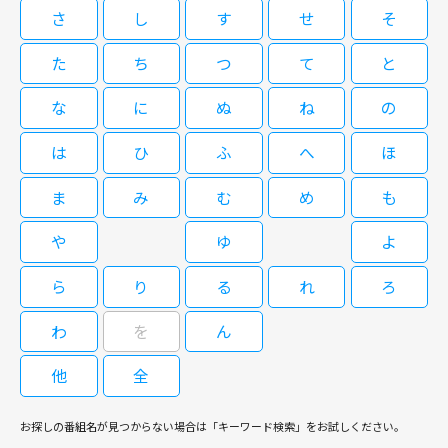
輝）と署長の真鍋重夫（佐野史郎）は戦々恐々。そこで土手山は、凛より年
救命病棟24時 第5シリーズ #6
の臓器提供例も出ていない救命センターに病院幹部らは業を煮やし、臓器提
さ
し
す
せ
そ
北大路欣也演じる司法係長・鬼塚一路が、昭和・平成・令和と3つの時代の
ダンダリン 労働基準監督官 #5,6
下だがしっかり者の南三条和也（松坂桃李）に彼女の“お目付け役”を命じる
供のスペシャリストとして知られる異色の救命医・夏目衛の招聘を決定す
累計発行部数75万超、BLアワード2024総合コミック部門で1位を獲得した
街の記憶から事件の真相に迫る推理エンターテイメントドラマの第2シーズ
が・・・。
る。
た
ち
つ
て
と
マミタの同名漫画をドラマ化。 電子コミック大賞BL部門受賞のマミタの人
ン。 桁外れな土地勘と記憶力で様々な事件を解決してきた刑事・鬼塚。過
閉じる
気作を、新鮮な布陣で実写化。『仮面ライダーガヴ』でも注目の庄司浩平
去の事件で車いす生活となった鬼塚は、定年後に新宿東署に再任用され、部
が、風間俊介がはまり役の上司の心をかき乱すアラサー部下を、魅惑的に演
な
に
ぬ
ね
の
下の遠山と認知票を入力する日々を送っていた。そんな中、新たな署長とし
08/23(日)18:55～19:50
じてブレイクした良作。40歳まであと3か月の雀（風間）は、10年以上恋人
て東が就任。鬼塚が捜査に踏み入ることが気にいらない東は、ことあるごと
09/09(水)22:55～00:50
[字]40までにしたい10のこと #5
閉じる
なしの冴えない日々を送っていたが、密かに作った“40までにしたいことリ
は
ひ
ふ
へ
ほ
に鬼塚たちと衝突する…。
救命救急センターを舞台に、患者や家族、医者や看護師たちを巡る人間ドラ
スト”を部下の慶司（庄司）に知られ、彼の提案で項目を一緒に叶えるうち
竹内結子主演のお仕事エンタテインメントドラマ。働く人を守るために働く
マを描いた「救命病棟24時」の第5シリーズ。 国立湊大学附属病院救命救急
に、日常が華やぎ二人の関係も変化する。
労働基準監督官の活躍を描く。出演はほかに松坂桃李、北村一輝。 西東京
ま
み
む
め
も
センターの医局長としてチームを率いることになった楓は、国立大学病院と
労働基準監督署に配属されてきた監督官、段田凛（竹内結子）。前の部署で
いう「救命の最後の壁」を舞台に、最新の設備と最高の医療スタッフととも
は相当の問題児だったらしいというウワサに、課長の土手山郁夫（北村一
や
ゆ
よ
に、日夜鳴り続けるコールに応えていた。そんな中、臓器移植法改正後一例
09/02(水)07:00～07:30
輝）と署長の真鍋重夫（佐野史郎）は戦々恐々。そこで土手山は、凛より年
救命病棟24時 第5シリーズ #7
の臓器提供例も出ていない救命センターに病院幹部らは業を煮やし、臓器提
下だがしっかり者の南三条和也（松坂桃李）に彼女の“お目付け役”を命じる
供のスペシャリストとして知られる異色の救命医・夏目衛の招聘を決定す
ら
り
る
れ
ろ
累計発行部数75万超、BLアワード2024総合コミック部門で1位を獲得した
閉じる
が・・・。
る。
マミタの同名漫画をドラマ化。 電子コミック大賞BL部門受賞のマミタの人
わ
を
ん
気作を、新鮮な布陣で実写化。『仮面ライダーガヴ』でも注目の庄司浩平
が、風間俊介がはまり役の上司の心をかき乱すアラサー部下を、魅惑的に演
08/23(日)19:50～21:10
じてブレイクした良作。40歳まであと3か月の雀（風間）は、10年以上恋人
他
全
[字]40までにしたい10のこと #6
なしの冴えない日々を送っていたが、密かに作った“40までにしたいことリ
救命救急センターを舞台に、患者や家族、医者や看護師たちを巡る人間ドラ
スト”を部下の慶司（庄司）に知られ、彼の提案で項目を一緒に叶えるうち
マを描いた「救命病棟24時」の第5シリーズ。 国立湊大学附属病院救命救急
お探しの番組名が見つからない場合は「キーワード検索」をお試しください。
に、日常が華やぎ二人の関係も変化する。
センターの医局長としてチームを率いることになった楓は、国立大学病院と