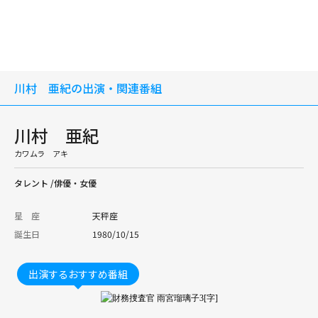
川村 亜紀の出演・関連番組
川村 亜紀
カワムラ アキ
タレント /俳優・女優
星 座
天秤座
誕生日
1980/10/15
出演するおすすめ番組