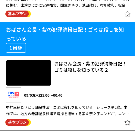
に挑む。出演はほかに安達祐実、国生さゆり、池田政典、布川敏和、松金よ
ね子、蟹江敬三。 元検事の公証人・真山壱成（渡瀬恒彦）は山梨県甲府市
の公証役場に着任。相棒の元公証人・天野正直（蟹江敬三）は弁護士に転職
閉じる
する。ある日、天野に連れられ役場近くのワイナリーを訪れた真山は、経営
おばさん会長・紫の犯罪清掃日記！ゴミは殺しを知
【おはようサスペンス劇場】 世直し
者の星峰志津加（国生さゆり）と知り合う。ところが、彼女の兄でオーナー
公務員 ザ・公証人９ 出演：渡瀬恒彦
の和也（池田政典）は独断でワイナリーの売却を進めていた。真山は志津加
っている
から相談を持ちかけられるが、その矢先、和也が死体となって見つか
1番組
る・・・。
08/26(水)08:30～10:20
おばさん会長・紫の犯罪清掃日記！
ゴミは殺しを知っている２
渡瀬恒彦主演のサスペンスドラマ第９弾。元検事の公証人が殺人事件の解明
に挑む。出演はほかに安達祐実、国生さゆり、池田政典、布川敏和、松金よ
ね子、蟹江敬三。 元検事の公証人・真山壱成（渡瀬恒彦）は山梨県甲府市
の公証役場に着任。相棒の元公証人・天野正直（蟹江敬三）は弁護士に転職
09/03(木)23:00～00:40
する。ある日、天野に連れられ役場近くのワイナリーを訪れた真山は、経営
者の星峰志津加（国生さゆり）と知り合う。ところが、彼女の兄でオーナー
中村玉緒＆さとう珠緒共演「ゴミは殺しを知っている」シリーズ第2弾。本
閉じる
の和也（池田政典）は独断でワイナリーの売却を進めていた。真山は志津加
作では、地方の老舗温泉旅館で清掃を担当する紫＆奈々子コンビが、コンパ
から相談を持ちかけられるが、その矢先、和也が死体となって見つか
ニオンの行方不明を発端とする連続殺人事件に巻き込まれる。中村とさとう
る・・・。
はキャラクターが固まってさらに演じやすくなったと口を揃え、コンビネー
ションばっちりだ。 熊谷コンツェルンの会長・熊谷紫（中村玉緒）は、ト