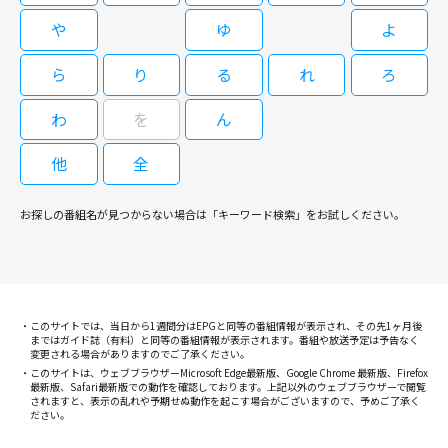
死体の第一発見者となってしまう。
や
ゆ
よ
ら
り
る
れ
ろ
わ
を
ん
他
全
お探しの番組名が見つからない場合は「キーワード検索」をお試しください。
このサイトでは、当日から1週間分はEPGと同等の番組情報が表示され、その先1ヶ月後
まではガイド誌（有料）と同等の番組情報が表示されます。番組や放送予定は予告なく
変更される場合がありますのでご了承ください。
このサイトは、ウェブブラウザーMicrosoft Edge最新版、Google Chrome 最新版、Firefox
最新版、Safari最新版での動作を確認しております。上記以外のウェブブラウザーで閲覧
されますと、表示の乱れや予期せぬ動作を起こす場合がございますので、予めご了承く
ださい。