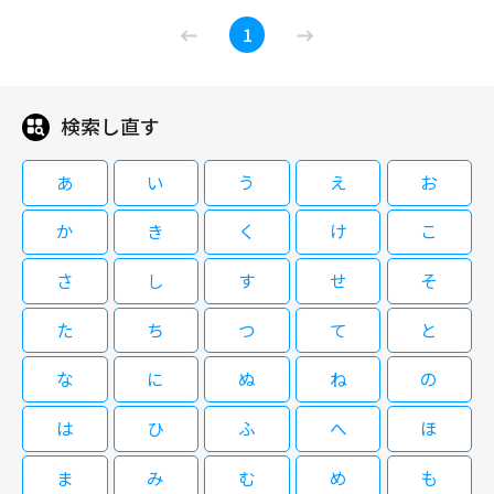
おばさん会長・紫の犯罪清掃日記！
ップの立場を隠して現場の清掃仕事を続けている。同僚の花巻奈々子（さと
1
ゴミは殺しを知っている２
う珠緒）は左遷されて清掃の現場に配転になった。2人は今、老舗の温泉旅
館の仕事に精を出している。ところがある日、その旅館で知り合ったコンパ
ニオンの雅世（古川理科）が、部屋に大量の血痕を残して行方不明になって
しまう。雅世は新しくコンパニオンの会社を起こそうとして、元芸者でコン
検索し直す
09/03(木)23:00～00:40
パニオン派遣会社社長の百合奴（大塚良重）ともめていたという。雅世の恋
人・後藤英寿（宇崎慧）は警察から事情聴取を受ける。一方、流れ者の板
中村玉緒＆さとう珠緒共演「ゴミは殺しを知っている」シリーズ第2弾。本
前・沼田（津田寛治）と百合奴の密会現場に居合わせた紫と奈々子は、2人
あ
い
う
え
お
作では、地方の老舗温泉旅館で清掃を担当する紫＆奈々子コンビが、コンパ
の後を追う。しかし、紫が目を放したすきに百合奴が殺され、紫と奈々子が
ニオンの行方不明を発端とする連続殺人事件に巻き込まれる。中村とさとう
死体の第一発見者となってしまう。
か
き
く
け
こ
はキャラクターが固まってさらに演じやすくなったと口を揃え、コンビネー
ションばっちりだ。 熊谷コンツェルンの会長・熊谷紫（中村玉緒）は、ト
さ
し
す
せ
そ
ップの立場を隠して現場の清掃仕事を続けている。同僚の花巻奈々子（さと
閉じる
う珠緒）は左遷されて清掃の現場に配転になった。2人は今、老舗の温泉旅
た
ち
つ
て
と
館の仕事に精を出している。ところがある日、その旅館で知り合ったコンパ
ニオンの雅世（古川理科）が、部屋に大量の血痕を残して行方不明になって
な
に
ぬ
ね
の
しまう。雅世は新しくコンパニオンの会社を起こそうとして、元芸者でコン
パニオン派遣会社社長の百合奴（大塚良重）ともめていたという。雅世の恋
は
ひ
ふ
へ
ほ
人・後藤英寿（宇崎慧）は警察から事情聴取を受ける。一方、流れ者の板
前・沼田（津田寛治）と百合奴の密会現場に居合わせた紫と奈々子は、2人
の後を追う。しかし、紫が目を放したすきに百合奴が殺され、紫と奈々子が
ま
み
む
め
も