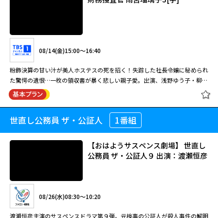
08/14(金)15:00～16:40
粉飾決算の甘い汁が美人ホステスの死を招く！失踪した社長令嬢に秘められ
た驚愕の遺恨…一枚の領収書が暴く悲しい親子愛。出演、浅野ゆう子・柳葉
敏郎ほか。
世直し公務員 ザ・公証人
1番組
財務捜査官 雨宮瑠璃子3[字]
【おはようサスペンス劇場】 世直し
公務員 ザ・公証人９ 出演：渡瀬恒彦
08/14(金)15:00～16:40
粉飾決算の甘い汁が美人ホステスの死を招く！失踪した社長令嬢に秘められ
08/26(水)08:30～10:20
た驚愕の遺恨…一枚の領収書が暴く悲しい親子愛。出演、浅野ゆう子・柳葉
敏郎ほか。
渡瀬恒彦主演のサスペンスドラマ第９弾。元検事の公証人が殺人事件の解明