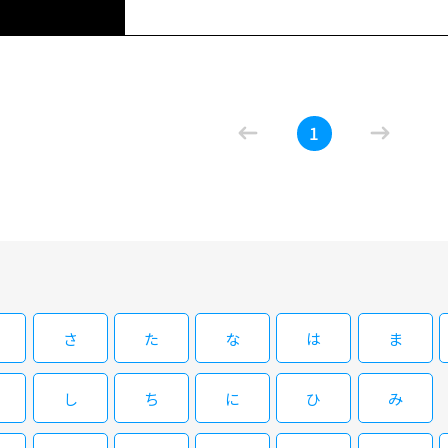
（72）にも出演しその魅力を惜しみなく披露した彼女の
監督はブリジット・バルドーが17歳の時に出演した『ビキニの裸
ダニーことダニエルのもう一つの顔はヒッチハイカー。
08/28(金)01:45～03:15
らフランスへの往復を試みていたが、途中で乗った車が
俺たちの洋ピンパラダイス [字] サンド
15版）
1
リア・ディゾンより遡る事36年。1971年、日本に<セク
巨匠と評価される故・鈴木則文監督の東映作品『現代ポル
（72）にも出演しその魅力を惜しみなく披露した彼女の
監督はブリジット・バルドーが17歳の時に出演した『ビキニの裸
ダニーことダニエルのもう一つの顔はヒッチハイカー。
らフランスへの往復を試みていたが、途中で乗った車が
閉じる
さ
た
な
は
ま
し
ち
に
ひ
み