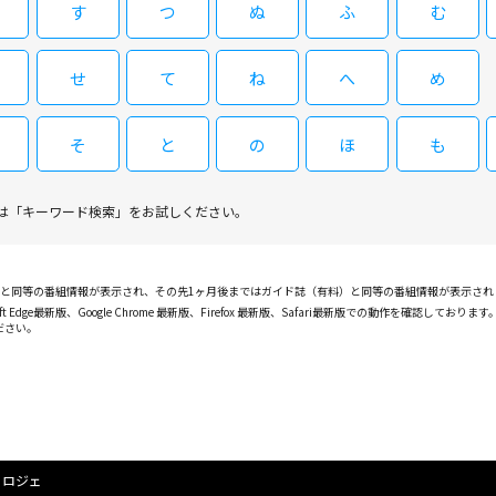
す
つ
ぬ
ふ
む
せ
て
ね
へ
め
そ
と
の
ほ
も
は「キーワード検索」をお試しください。
PGと同等の番組情報が表示され、その先1ヶ月後まではガイド誌（有料）と同等の番組情報が表示さ
ft Edge最新版、Google Chrome 最新版、Firefox 最新版、Safari最新版での動作を
ださい。
・ロジェ