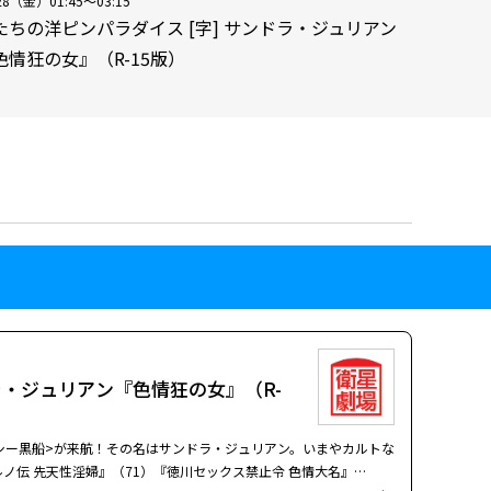
28（金）01:45～03:15
たちの洋ピンパラダイス [字] サンドラ・ジュリアン
色情狂の女』（R-15版）
ラ・ジュリアン『色情狂の女』（R-
シー黒船>が来航！その名は――サンドラ・ジュリアン。いまやカルトな
ノ伝 先天性淫婦』（71）『徳川セックス禁止令 色情大名』