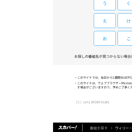
う
く
え
け
お
こ
お探しの番組名が見つからない場合
このサイトでは、当日から1週間分はE
このサイトは、ウェブブラウザーMicroso
す場合がございますので、予めご了承く
（Ｃ）1972 SPORT-FILMS
番組を探す
ウィリー