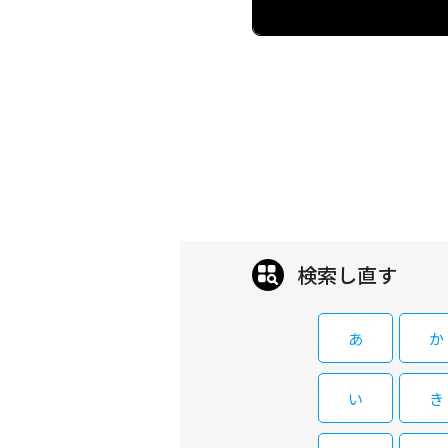
検索し直す
あ
か
い
き