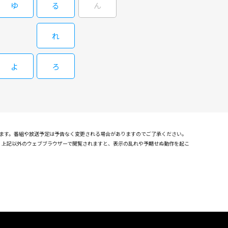
ゆ
る
ん
れ
よ
ろ
れます。番組や放送予定は予告なく変更される場合がありますのでご了承ください。
確認しております。上記以外のウェブブラウザーで閲覧されますと、表示の乱れや予期せぬ動作を起こ