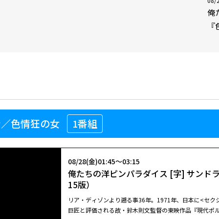
08/
俺
『
ン／色情狂の女
1番組
08/28(金)01:45～03:15
俺たちの洋ピンパラダイス [字] サンド
15版）
リア・ディゾンより遡る事36年。1971年、日本に<セク
巨匠と評価される故・鈴木則文監督の東映作品『現代ポル