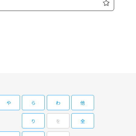
、『徳川～』直後の72年秋に公開されたエロティック・コメディ。
女』（52）を手掛けたウィリー・ロジェ。 本業がモデルの
ヨーロッパ各地をヒッチハイクで移動している。今回もイタリアか
銀行強盗団の逃走車で…。
ラ・ジュリアン『色情狂の女』（R-
シー黒船>が来航！その名は――サンドラ・ジュリアン。いまやカルトな
ノ伝 先天性淫婦』（71）『徳川セックス禁止令 色情大名』
、『徳川～』直後の72年秋に公開されたエロティック・コメディ。
女』（52）を手掛けたウィリー・ロジェ。 本業がモデルの
ヨーロッパ各地をヒッチハイクで移動している。今回もイタリアか
銀行強盗団の逃走車で…。
や
ら
わ
他
り
を
全