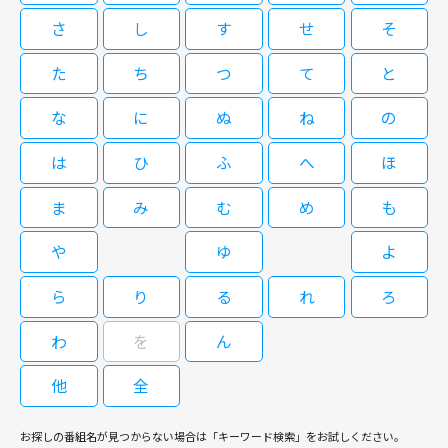
08/14(金)11:30～12:30
地を見せる注目作。福岡の小学校教師の薮下（綾野剛）は、担任児童への体
さ
し
す
せ
そ
罰をその母・律子（柴咲コウ）に告発されたと鳴海（亀梨和也）が実名で報
出演：亀梨和也、田辺誠一、仲里依紗 ほか 地上波放送日：2009年1月13
閉じる
じたのを受け、壮絶なバッシングを浴び停職となる。世論も味方にした律子
た
ち
つ
て
と
日～3月10日
は大弁護団と民事訴訟を起こすが、薮下は法廷で完全否認に徹する。
な
に
ぬ
ね
の
神の雫 #9(最終回) 出演：亀梨和也、
は
ひ
ふ
へ
ほ
田辺誠一、仲里依紗 ほか
ま
み
む
め
も
や
ゆ
よ
08/17(月)11:30～12:30
ら
り
る
れ
ろ
わ
を
ん
閉じる
他
全
お探しの番組名が見つからない場合は「キーワード検索」をお試しください。