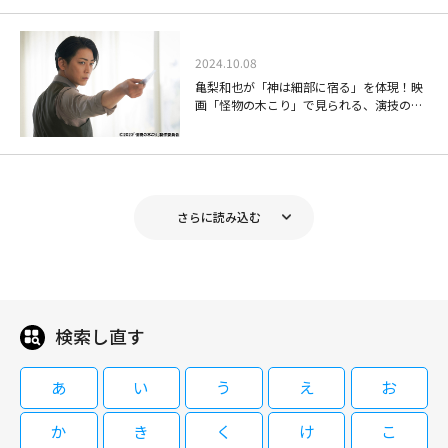
出演：亀梨和也、田辺誠一、仲里依紗 ほか 地上波放送日：2009年1月13
教師と呼ばれた男 ＜PG-12＞
じたのを受け、壮絶なバッシングを浴び停職となる。世論も味方にした律子
日～3月10日
は大弁護団と民事訴訟を起こすが、薮下は法廷で完全否認に徹する。
2024.10.08
亀梨和也が「神は細部に宿る」を体現！映
08/30(日)18:40～21:00
画「怪物の木こり」で見られる、演技の細
神の雫 #7
部に宿らせた役の魂に刮目せよ
2003年に日本で初めて教師による児童へのいじめが認定された福岡での事
件のルポルタージュを元にした実録サスペンス・ドラマ。 日本初の教師の
児童いじめに認定された事件を追う、ルポルタージュを映画化。パワフルな
活劇で人気の三池崇史監督が、驚異の事件に真逆の視点双方から迫り、新境
08/13(木)11:30～12:30
さらに読み込む
地を見せる注目作。福岡の小学校教師の薮下（綾野剛）は、担任児童への体
[字]でっちあげ ～殺人教師と呼ばれ
罰をその母・律子（柴咲コウ）に告発されたと鳴海（亀梨和也）が実名で報
出演：亀梨和也、田辺誠一、仲里依紗 ほか 地上波放送日：2009年1月13
た男 ＜PG-12＞
じたのを受け、壮絶なバッシングを浴び停職となる。世論も味方にした律子
日～3月10日
は大弁護団と民事訴訟を起こすが、薮下は法廷で完全否認に徹する。
検索し直す
09/06(日)09:10～11:30
神の雫 #8
2003年に日本で初めて教師による児童へのいじめが認定された福岡での事
あ
い
う
え
お
件のルポルタージュを元にした実録サスペンス・ドラマ。 日本初の教師の
児童いじめに認定された事件を追う、ルポルタージュを映画化。パワフルな
か
き
く
け
こ
活劇で人気の三池崇史監督が、驚異の事件に真逆の視点双方から迫り、新境