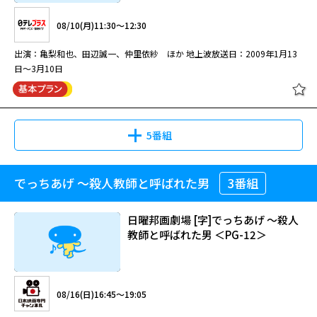
野球未経験のＧＭが最下位球団を立て直す！選手だけでなくスタッフも巻き
08/10(月)11:30～12:30
込んだチーム再生劇を描いた韓国のヒットドラマを、亀梨和也主演×瑠東東
一郎監督でリメイク！
出演：亀梨和也、田辺誠一、仲里依紗 ほか 地上波放送日：2009年1月13
日～3月10日
ストーブリーグ ＃８ ８話
5番組
08/09(日)23:40～00:55
でっちあげ ～殺人教師と呼ばれた男
3番組
神の雫 #4
野球未経験のＧＭが最下位球団を立て直す！選手だけでなくスタッフも巻き
込んだチーム再生劇を描いた韓国のヒットドラマを、亀梨和也主演×瑠東東
日曜邦画劇場 [字]でっちあげ ～殺人
一郎監督でリメイク！
教師と呼ばれた男 ＜PG-12＞
08/10(月)11:30～12:30
閉じる
出演：亀梨和也、田辺誠一、仲里依紗 ほか 地上波放送日：2009年1月13
08/16(日)16:45～19:05
日～3月10日