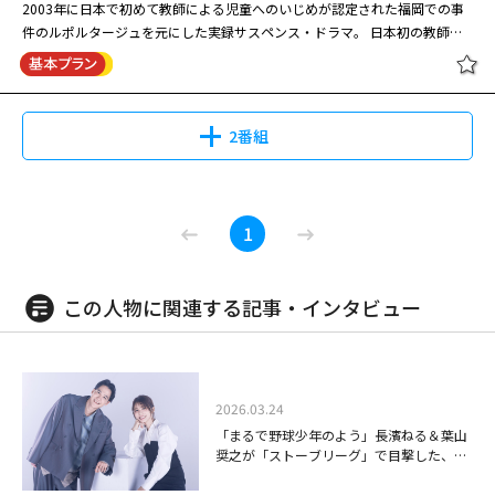
2003年に日本で初めて教師による児童へのいじめが認定された福岡での事
件のルポルタージュを元にした実録サスペンス・ドラマ。 日本初の教師の
児童いじめに認定された事件を追う、ルポルタージュを映画化。パワフルな
神の雫 #5
活劇で人気の三池崇史監督が、驚異の事件に真逆の視点双方から迫り、新境
地を見せる注目作。福岡の小学校教師の薮下（綾野剛）は、担任児童への体
罰をその母・律子（柴咲コウ）に告発されたと鳴海（亀梨和也）が実名で報
2番組
じたのを受け、壮絶なバッシングを浴び停職となる。世論も味方にした律子
は大弁護団と民事訴訟を起こすが、薮下は法廷で完全否認に徹する。
08/11(火)11:30～12:30
日曜邦画劇場 [字]でっちあげ ～殺人
出演：亀梨和也、田辺誠一、仲里依紗 ほか 地上波放送日：2009年1月13
1
教師と呼ばれた男 ＜PG-12＞
日～3月10日
この人物に関連する記事・インタビュー
08/16(日)16:45～19:05
神の雫 #6
2003年に日本で初めて教師による児童へのいじめが認定された福岡での事
件のルポルタージュを元にした実録サスペンス・ドラマ。 日本初の教師の
2026.03.24
児童いじめに認定された事件を追う、ルポルタージュを映画化。パワフルな
「まるで野球少年のよう」長濱ねる＆葉山
活劇で人気の三池崇史監督が、驚異の事件に真逆の視点双方から迫り、新境
08/12(水)11:30～12:30
奨之が「ストーブリーグ」で目撃した、座
地を見せる注目作。福岡の小学校教師の薮下（綾野剛）は、担任児童への体
長・亀梨和也の"チャーミングな"素顔
日曜邦画劇場 [字]でっちあげ ～殺人
罰をその母・律子（柴咲コウ）に告発されたと鳴海（亀梨和也）が実名で報