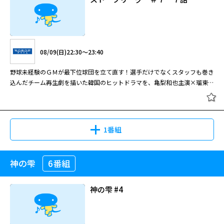
08/09(日)22:30～23:40
野球未経験のＧＭが最下位球団を立て直す！選手だけでなくスタッフも巻き
込んだチーム再生劇を描いた韓国のヒットドラマを、亀梨和也主演×瑠東東
一郎監督でリメイク！
1番組
神の雫
6番組
ストーブリーグ ＃７ ７話
神の雫 #4
08/09(日)22:30～23:40