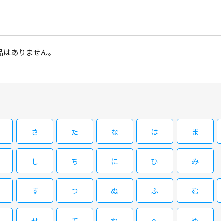
品はありません。
さ
た
な
は
ま
し
ち
に
ひ
み
す
つ
ぬ
ふ
む
せ
て
ね
へ
め