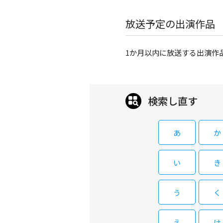
放送予定の出演作品
1か月以内に放送する出演作
検索し直す
あ
か
い
き
う
く
え
け