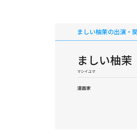
ましい柚茉の出演・
ましい柚茉
マシイユマ
漫画家