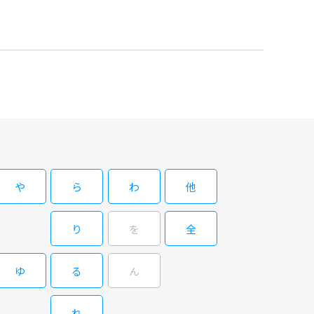
や
ら
わ
他
り
を
全
ゆ
る
ん
れ