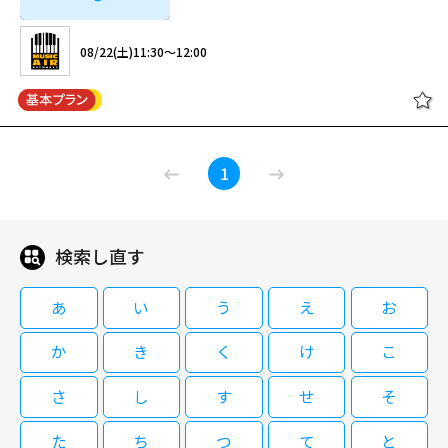
08/22(土)11:30～12:00
レディオヘッド：ロック・レジェン
1
ズ
検索し直す
08/22(土)11:30～12:00
あ
い
う
え
お
か
き
く
け
こ
閉じる
さ
し
す
せ
そ
た
ち
つ
て
と