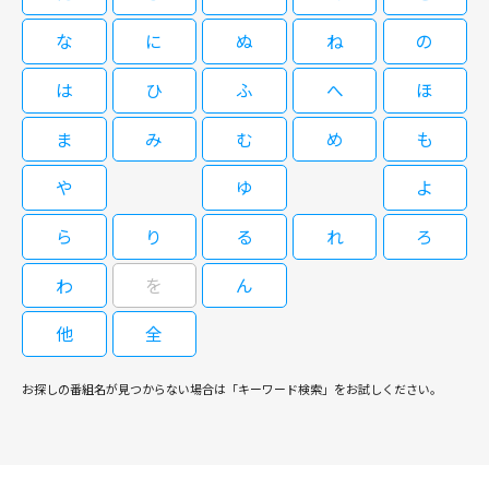
な
に
ぬ
ね
の
は
ひ
ふ
へ
ほ
ま
み
む
め
も
や
ゆ
よ
ら
り
る
れ
ろ
わ
を
ん
他
全
お探しの番組名が見つからない場合は「キーワード検索」をお試しください。