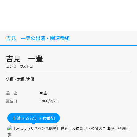
吉見 一豊の出演・関連番組
吉見 一豊
ヨシミ カズトヨ
俳優・女優 /声優
星 座
魚座
誕生日
1966/2/23
出演するおすすめ番組