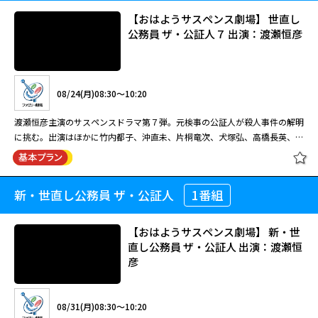
【おはようサスペンス劇場】 世直し
公務員 ザ・公証人７ 出演：渡瀬恒彦
08/24(月)08:30～10:20
渡瀬恒彦主演のサスペンスドラマ第７弾。元検事の公証人が殺人事件の解明
に挑む。出演はほかに竹内都子、沖直未、片桐竜次、犬塚弘、高橋長英、西
尾まり、蟹江敬三。 元検事の公証人・真山壱成（渡瀬恒彦）は元判事の公
証人・天野正直（蟹江敬三）と共に公証役場を構えていた。ある日、真山は
路上でケガをした不動産会社社長・鈴木一博（高橋長英）を助ける。彼には
新・世直し公務員 ザ・公証人
1番組
【おはようサスペンス劇場】 世直し
百合香（吉田羊）という娘がいるが、前妻の娘・映子（西尾まり）が産んだ
公務員 ザ・公証人７ 出演：渡瀬恒彦
孫・陸を溺愛しており、後妻共々疎ましく思っていた。そんな折、真山は鈴
木から遺言について相談される。しかし約束の前日、鈴木が死体で発見され
【おはようサスペンス劇場】 新・世
る・・・。
直し公務員 ザ・公証人 出演：渡瀬恒
彦
08/24(月)08:30～10:20
渡瀬恒彦主演のサスペンスドラマ第７弾。元検事の公証人が殺人事件の解明
08/31(月)08:30～10:20
に挑む。出演はほかに竹内都子、沖直未、片桐竜次、犬塚弘、高橋長英、西