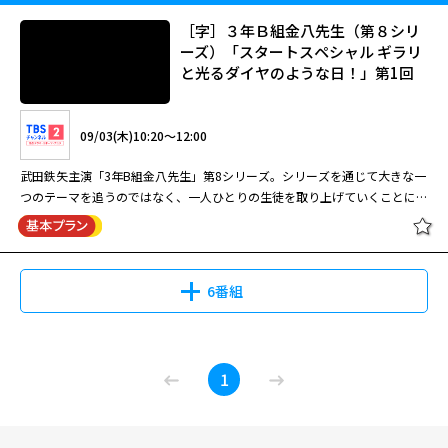
が・・・。
演：草刈正雄
［字］３年Ｂ組金八先生（第８シリ
ーズ）「スタートスペシャル ギラリ
と光るダイヤのような日！」第1回
08/31(月)14:50～16:40
草刈正雄主演のサスペンスドラマ。中年弁護士が冤罪被害者の名誉のために
09/03(木)10:20～12:00
権力と闘う。出演はほかに本仮屋ユイカ、黒川芽以、渡辺いっけい、八嶋智
人、高橋克実。 閑静な住宅街を震え上がらせた連続通り魔殺人事件の犯人
武田鉄矢主演「3年B組金八先生」第8シリーズ。シリーズを通じて大きな一
と目された一人の青年が、証拠不十分にもかかわらず警察に確保され、過剰
つのテーマを追うのではなく、一人ひとりの生徒を取り上げていくことによ
な公務執行によって命を落としてしまう。このことを知った中年弁護士・水
り、現代の15歳を取り巻く問題・悩みを描き出していく。インターネット
木邦夫（草刈正雄）は引退を撤回し、青年の名誉のために立ち上がる
の普及から「学校裏サイト」という存在を知った金八は、「私」というタイ
閉じる
が・・・。
トルで「心のHP」への書き込みノートの提出を試みる。生徒と喜怒哀楽を
共にし、親には堂々と説教をする金八が「学校とは何のためにあるのか」を
6番組
問う。生徒役で真田佑馬、亀井拓、忽那汐里、草刈麻有、高畑充希らが出
演。
［字］３年Ｂ組金八先生（第８シリ
1
ーズ）「スタートスペシャル ギラリ
と光るダイヤのような日！」第1回