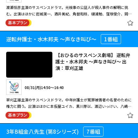
尾まり、蟹江敬三。 元検事の公証人・真山壱成（渡瀬恒彦）は元判事の公
渡瀬恒彦主演のサスペンスドラマ。元検事の公証人が殺人事件の解明に挑
証人・天野正直（蟹江敬三）と共に公証役場を構えていた。ある日、真山は
む。出演はほかに岩城滉一、酒井美紀、角替和枝、樋浦勉、窪塚俊介、岡本
路上でケガをした不動産会社社長・鈴木一博（高橋長英）を助ける。彼には
富士太、宮崎美子。 ある日、静岡県沼津市で公証役場を開く元検事の公証
百合香（吉田羊）という娘がいるが、前妻の娘・映子（西尾まり）が産んだ
人・真山壱成（渡瀬恒彦）を一人の青年・白石良太（窪塚俊介）が訪ねてく
閉じる
孫・陸を溺愛しており、後妻共々疎ましく思っていた。そんな折、真山は鈴
る。真山は依頼を受け、彼の伯母である藤野妙子（赤座美代子）のもとを訪
木から遺言について相談される。しかし約束の前日、鈴木が死体で発見され
逆転弁護士・水木邦夫 ～声なき叫び～
1番組
【おはようサスペンス劇場】 新・世
ねるが、彼女が後見人に指名した弁護士・茂木謙介（堀内正美）が死んだと
る・・・。
直し公務員 ザ・公証人 出演：渡瀬恒
の報せが入る。茂木の事務所に駆けつけた真山は驚く。死体の発見者はなん
彦
と彼の娘で弁護士の谷村元子（酒井美紀）だった・・・。
【おひるのサスペンス劇場】 逆転弁
護士・水木邦夫 ～声なき叫び～ 出
演：草刈正雄
08/31(月)08:30～10:20
渡瀬恒彦主演のサスペンスドラマ。元検事の公証人が殺人事件の解明に挑
08/31(月)14:50～16:40
む。出演はほかに岩城滉一、酒井美紀、角替和枝、樋浦勉、窪塚俊介、岡本
富士太、宮崎美子。 ある日、静岡県沼津市で公証役場を開く元検事の公証
草刈正雄主演のサスペンスドラマ。中年弁護士が冤罪被害者の名誉のために
人・真山壱成（渡瀬恒彦）を一人の青年・白石良太（窪塚俊介）が訪ねてく
権力と闘う。出演はほかに本仮屋ユイカ、黒川芽以、渡辺いっけい、八嶋智
る。真山は依頼を受け、彼の伯母である藤野妙子（赤座美代子）のもとを訪
人、高橋克実。 閑静な住宅街を震え上がらせた連続通り魔殺人事件の犯人
ねるが、彼女が後見人に指名した弁護士・茂木謙介（堀内正美）が死んだと
と目された一人の青年が、証拠不十分にもかかわらず警察に確保され、過剰
閉じる
の報せが入る。茂木の事務所に駆けつけた真山は驚く。死体の発見者はなん
な公務執行によって命を落としてしまう。このことを知った中年弁護士・水
と彼の娘で弁護士の谷村元子（酒井美紀）だった・・・。
3年B組金八先生 (第8シリーズ)
7番組
【おひるのサスペンス劇場】 逆転弁
木邦夫（草刈正雄）は引退を撤回し、青年の名誉のために立ち上がる
護士・水木邦夫 ～声なき叫び～ 出