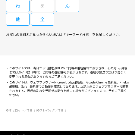
演。
わ
を
ん
他
全
09/04(金)11:10～12:00
武田鉄矢主演「3年B組金八先生」第8シリーズ。シリーズを通じて大きな一
お探しの番組名が見つからない場合は「キーワード検索」をお試しください。
つのテーマを追うのではなく、一人ひとりの生徒を取り上げていくことによ
り、現代の15歳を取り巻く問題・悩みを描き出していく。インターネット
の普及から「学校裏サイト」という存在を知った金八は、「私」というタイ
トルで「心のHP」への書き込みノートの提出を試みる。生徒と喜怒哀楽を
［字］３年Ｂ組金八先生（第８シリ
共にし、親には堂々と説教をする金八が「学校とは何のためにあるのか」を
ーズ）「父親はウザイか？」第4回
このサイトでは、当日から1週間分はEPGと同等の番組情報が表示され、その先1ヶ月後
問う。生徒役で真田佑馬、亀井拓、忽那汐里、草刈麻有、高畑充希らが出
まではガイド誌（有料）と同等の番組情報が表示されます。番組や放送予定は予告なく
演。
変更される場合がありますのでご了承ください。
このサイトは、ウェブブラウザーMicrosoft Edge最新版、Google Chrome 最新版、Firefox
最新版、Safari最新版での動作を確認しております。上記以外のウェブブラウザーで閲覧
されますと、表示の乱れや予期せぬ動作を起こす場合がございますので、予めご了承く
09/07(月)10:20～11:10
ださい。
武田鉄矢主演「3年B組金八先生」第8シリーズ。シリーズを通じて大きな一
©オセロット／ＴＢＳ/©テレパック／ＴＢＳ
つのテーマを追うのではなく、一人ひとりの生徒を取り上げていくことによ
り、現代の15歳を取り巻く問題・悩みを描き出していく。インターネット
の普及から「学校裏サイト」という存在を知った金八は、「私」というタイ
トルで「心のHP」への書き込みノートの提出を試みる。生徒と喜怒哀楽を