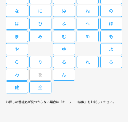
じめず、不登校になった過去がある。現在、小さな法律事務所で働く健治
な
に
ぬ
ね
の
は、法律に基づいた助言や指導を行うスクールロイヤーとして、尾碕美佐雄
09/02(水)04:00～05:00
（稲垣吾郎）が理事長を務める「濱ソラリス高校」に派遣されることに。
は
ひ
ふ
へ
ほ
私立高校に『スクールロイヤー』として派遣されることになった弁護士（磯
村勇斗）が、若者たちの青春に不器用ながらも必死に向き合っていく学園ヒ
ま
み
む
め
も
ューマンドラマ。 「宇宙の一部になりたい」―――。独特の感性を持つがゆえに
人生にも仕事にも臆病だった弁護士（磯村勇斗）が、少子化による共学化で
や
ゆ
よ
揺れる私立高校に『スクールロイヤー』として派遣されることになり、法律
僕達はまだその星の校則を知らない
や校則では簡単に解決できない若者たちの青春に、不器用ながらも必死に向
ら
り
る
れ
ろ
#3
き合っていく学園ヒューマンドラマ。弁護士の白鳥健治（磯村勇斗）は、独
特な感性を持ち、感覚が周囲と違うことやマイペースな性格で集団行動にな
わ
を
ん
じめず、不登校になった過去がある。現在、小さな法律事務所で働く健治
は、法律に基づいた助言や指導を行うスクールロイヤーとして、尾碕美佐雄
他
全
09/03(木)04:00～04:50
（稲垣吾郎）が理事長を務める「濱ソラリス高校」に派遣されることに。
私立高校に『スクールロイヤー』として派遣されることになった弁護士（磯
お探しの番組名が見つからない場合は「キーワード検索」をお試しください。
村勇斗）が、若者たちの青春に不器用ながらも必死に向き合っていく学園ヒ
ューマンドラマ。 「宇宙の一部になりたい」―――。独特の感性を持つがゆえに
人生にも仕事にも臆病だった弁護士（磯村勇斗）が、少子化による共学化で
揺れる私立高校に『スクールロイヤー』として派遣されることになり、法律