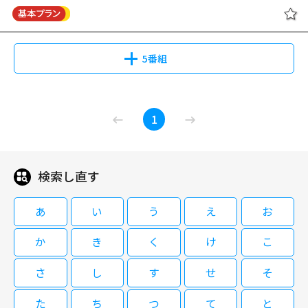
たはずの生倉と肘方、それに鬼州組の胡麻田であった。胡麻田は偶然出会っ
ューマンドラマ。 「宇宙の一部になりたい」―――。独特の感性を持つがゆえに
た生倉と肘方と意気投合し、鬼州組を裏切り新鮮組の仲間になったのだっ
人生にも仕事にも臆病だった弁護士（磯村勇斗）が、少子化による共学化で
閉じる
た。
揺れる私立高校に『スクールロイヤー』として派遣されることになり、法律
や校則では簡単に解決できない若者たちの青春に、不器用ながらも必死に向
5番組
き合っていく学園ヒューマンドラマ。弁護士の白鳥健治（磯村勇斗）は、独
特な感性を持ち、感覚が周囲と違うことやマイペースな性格で集団行動にな
じめず、不登校になった過去がある。現在、小さな法律事務所で働く健治
僕達はまだその星の校則を知らない
は、法律に基づいた助言や指導を行うスクールロイヤーとして、尾碕美佐雄
1
#1
（稲垣吾郎）が理事長を務める「濱ソラリス高校」に派遣されることに。
検索し直す
09/01(火)04:00～05:10
私立高校に『スクールロイヤー』として派遣されることになった弁護士（磯
あ
い
う
え
お
村勇斗）が、若者たちの青春に不器用ながらも必死に向き合っていく学園ヒ
ューマンドラマ。 「宇宙の一部になりたい」―――。独特の感性を持つがゆえに
か
き
く
け
こ
人生にも仕事にも臆病だった弁護士（磯村勇斗）が、少子化による共学化で
揺れる私立高校に『スクールロイヤー』として派遣されることになり、法律
さ
し
す
せ
そ
僕達はまだその星の校則を知らない
や校則では簡単に解決できない若者たちの青春に、不器用ながらも必死に向
#2
き合っていく学園ヒューマンドラマ。弁護士の白鳥健治（磯村勇斗）は、独
た
ち
つ
て
と
特な感性を持ち、感覚が周囲と違うことやマイペースな性格で集団行動にな