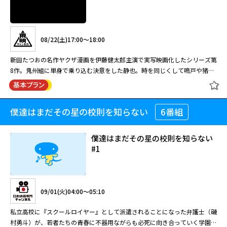
08/22(土)17:00～18:00
新田たつおの名作ヤクザ漫画を伊藤健太郎主演で実写映画化したシリーズ第
8作。鬼州組に単身で乗り込む決意をした静也。時を同じくして鳴戸や猪首
ら残りの組員も静也と同じく命を賭す覚悟を固めており、共に鬼州組へと乗
り込むことに。翌日、乗り込もうとした静也たちの前に現れたのは組を抜け
たはずの生倉と肘方、それに鬼州組の胡麻田であった。胡麻田は偶然出会っ
僕達はまだその星の校則を知らない
6番組
静かなるドン 第8章
た生倉と肘方と意気投合し、鬼州組を裏切り新鮮組の仲間になったのだっ
た。
僕達はまだその星の校則を知らない
#1
08/22(土)17:00～18:00
新田たつおの名作ヤクザ漫画を伊藤健太郎主演で実写映画化したシリーズ第
09/01(火)04:00～05:10
8作。鬼州組に単身で乗り込む決意をした静也。時を同じくして鳴戸や猪首
ら残りの組員も静也と同じく命を賭す覚悟を固めており、共に鬼州組へと乗
私立高校に『スクールロイヤー』として派遣されることになった弁護士（磯
り込むことに。翌日、乗り込もうとした静也たちの前に現れたのは組を抜け
村勇斗）が、若者たちの青春に不器用ながらも必死に向き合っていく学園ヒ