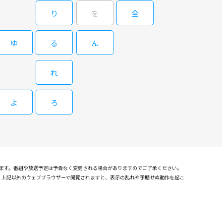
している。同じパワーを誇る悪人トリオを相手に繰り広げられる、
り
を
全
裂きながらの肉弾戦は、手に汗握るド迫力。スーパーマンことクラ
恋の行方も気になる。 テロ事件を取材中のロイス・レーンが誤っ
落下する彼女を無事受け止める。そして、テロリストが仕掛けた核
ゆ
る
ん
かつてクリプトン星から追放されていた三悪人が解放され、地球に
等は地球で大暴れし始める…。
れ
よ
ろ
れます。番組や放送予定は予告なく変更される場合がありますのでご了承ください。
確認しております。上記以外のウェブブラウザーで閲覧されますと、表示の乱れや予期せぬ動作を起こ