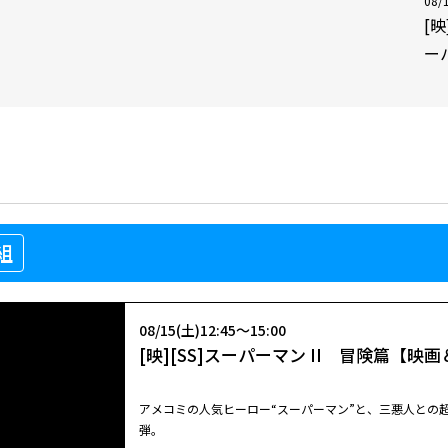
08/
[
ー
組
08/15(土)12:45～15:00
[映][SS]スーパーマン II 冒険篇【
アメコミの人気ヒーロー“スーパーマン”と、三悪人との
弾。