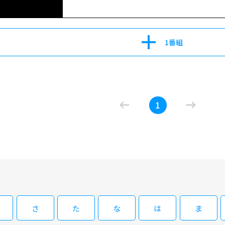
1番組
08/15(土)12:45～15:00
[映][SS]スーパーマン II 冒険篇【
1
アメコミの人気ヒーロー“スーパーマン”と、三悪人との
弾。
08/25(火)06:20～08:30
スーパーマン II 冒険編[吹]
さ
た
な
は
ま
アメコミの人気ヒーロー“スーパーマン”と、三悪人との
弾。『ＨＥＬＰ！四人はアイドル』などのリチャード・