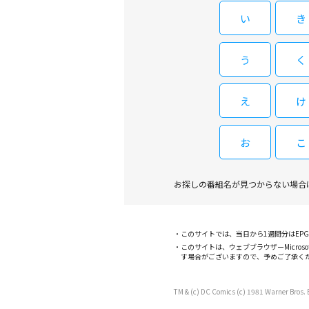
い
き
う
く
え
け
お
こ
お探しの番組名が見つからない場合
このサイトでは、当日から1週間分はE
このサイトは、ウェブブラウザーMicroso
す場合がございますので、予めご了承く
TM & (c) DC Comics (c) 1981 Warner Bros. E