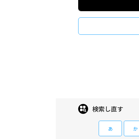
検索し直す
あ
か