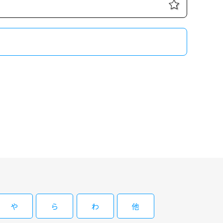
映画＆音楽三昧！スーパーマンDAY】
超人バトルが展開する、大ヒットＳＦアクションのシリーズ第２
や
ら
わ
他
超人バトルが展開する、大ヒットＳＦアクションのシリーズ第２
レスター監督がメガホンを取り、彼ならではの軽妙な持ち味が反映