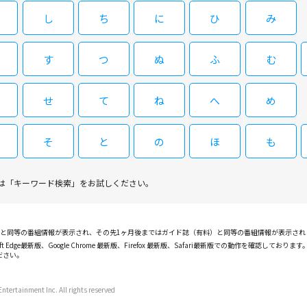
されているが、物語のスケールやスリル感は一気に倍増
し
ち
に
ひ
み
高層ビルの窓や壁を壊し、ネオンを粉砕し、道路を切り
ーク・ケントとヒロインのロイスが織り成す、波乱めいた
てエッフェル塔から転落。そこへスーパーマンが現れ、
す
つ
ぬ
ふ
む
閉じる
爆弾を宇宙へ運んで爆発させる。ところがその衝撃で、
やって来る。そして、スーパーマンと同じ能力をもつ彼
せ
て
ね
へ
め
そ
と
の
ほ
も
は「キーワード検索」をお試しください。
PGと同等の番組情報が表示され、その先1ヶ月後まではガイド誌（有料）と同等の番組情報が表示さ
ft Edge最新版、Google Chrome 最新版、Firefox 最新版、Safari最新版での動作を
ださい。
ntertainment Inc. All rights reserved