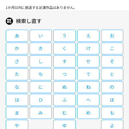
1か月以内に放送する出演作品はありません。
検索し直す
あ
い
う
え
お
か
き
く
け
こ
さ
し
す
せ
そ
た
ち
つ
て
と
な
に
ぬ
ね
の
は
ひ
ふ
へ
ほ
ま
み
む
め
も
や
ゆ
よ