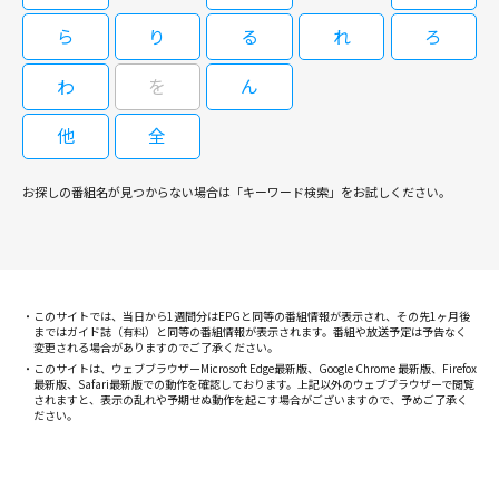
ら
り
る
れ
ろ
わ
を
ん
他
全
お探しの番組名が見つからない場合は「キーワード検索」をお試しください。
このサイトでは、当日から1週間分はEPGと同等の番組情報が表示され、その先1ヶ月後
まではガイド誌（有料）と同等の番組情報が表示されます。番組や放送予定は予告なく
変更される場合がありますのでご了承ください。
このサイトは、ウェブブラウザーMicrosoft Edge最新版、Google Chrome 最新版、Firefox
最新版、Safari最新版での動作を確認しております。上記以外のウェブブラウザーで閲覧
されますと、表示の乱れや予期せぬ動作を起こす場合がございますので、予めご了承く
ださい。