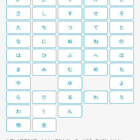
「キャッシュトラック」「ワイルド・スピード／ファイヤーブースト」など
るのだが……。
の話題作でキャリアを重ねるＳ・イーストウッドが、アクション映画界のレ
さ
し
す
せ
そ
ジェンド、Ｓ・スタローンと共演した注目作。イーストウッドは敵だったス
閉じる
パイの女性と結婚して隠遁生活を送っていた主人公に扮し、スタローンは経
た
ち
つ
て
と
験豊富なベテランエージェント役を演じる。対照的な役を演じた２人に加
え、主人公の妻役を演じた「ストレンジ・ダーリン」のＷ・フィッツジェラ
な
に
ぬ
ね
の
ルドの存在感にも注目だ。 敵同士として出会ったスパイのジョーとララは
結婚し、それぞれの組織から隠れて暮らしていた。そんなある日、２人の家
は
ひ
ふ
へ
ほ
の近くで小型機が墜落。現場に駆け付けたジョーは状況から機内で争いが起
きたと気付き、原因らしいフラッシュドライブを発見する。程なくドライブ
を巡って各勢力が動き出し、ジョーは冷徹なＣＩＡの暗殺者チェスターから
ま
み
む
め
も
も狙われることに。こうしてジョーとララは否応なく危険な世界へと舞い戻
るのだが……。
や
ゆ
よ
ら
り
る
れ
ろ
わ
を
ん
他
全