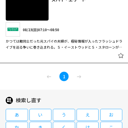
08/23(日)07:10～08:50
かつては敵同士だった元スパイの夫婦が、極秘情報が入ったフラッシュドラ
イブを巡る争いに巻き込まれる。Ｓ・イーストウッドとＳ・スタローンが共
演したスパイアクション。 クリント・イーストウッドを父に持ち、自身も
「キャッシュトラック」「ワイルド・スピード／ファイヤーブースト」など
の話題作でキャリアを重ねるＳ・イーストウッドが、アクション映画界のレ
スパイ・エリート
ジェンド、Ｓ・スタローンと共演した注目作。イーストウッドは敵だったス
1
パイの女性と結婚して隠遁生活を送っていた主人公に扮し、スタローンは経
験豊富なベテランエージェント役を演じる。対照的な役を演じた２人に加
え、主人公の妻役を演じた「ストレンジ・ダーリン」のＷ・フィッツジェラ
ルドの存在感にも注目だ。 敵同士として出会ったスパイのジョーとララは
検索し直す
08/23(日)07:10～08:50
結婚し、それぞれの組織から隠れて暮らしていた。そんなある日、２人の家
の近くで小型機が墜落。現場に駆け付けたジョーは状況から機内で争いが起
かつては敵同士だった元スパイの夫婦が、極秘情報が入ったフラッシュドラ
きたと気付き、原因らしいフラッシュドライブを発見する。程なくドライブ
あ
い
う
え
お
イブを巡る争いに巻き込まれる。Ｓ・イーストウッドとＳ・スタローンが共
を巡って各勢力が動き出し、ジョーは冷徹なＣＩＡの暗殺者チェスターから
演したスパイアクション。 クリント・イーストウッドを父に持ち、自身も
も狙われることに。こうしてジョーとララは否応なく危険な世界へと舞い戻
か
き
く
け
こ