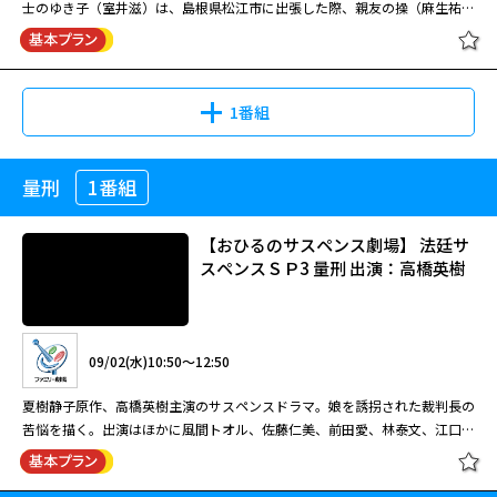
士のゆき子（室井滋）は、島根県松江市に出張した際、親友の操（麻生祐
の不倫相手でフリーライターの真田智一（松田賢二）の弁護を担当。だが、
未）が嫁いだ老舗旅館「湖月楼」を訪れた。滞在中、操の夫・譲吉（朝倉伸
夏樹静子サスペンス 霧氷 ～イソベ
晴菜のもう一人の不倫相手が現れ、事件は意外な方向へ。タマミは事務所の
二）が、多発する通り魔事件の被害に遭い、犯人を返り討ちにした。なん
ン・里村タマミの事件簿～
所長・塔之木善隆（古谷一行）やアシスタントの椎名麻衣子（山田麻衣子）
と、犯人は旅館の常連客で、実業家の沖（冨家規政）と判明。一連の通り魔
の協力を得て真相の究明を進めるが・・・。
事件も沖の仕業とされるが…。その直後、ゆき子が通り魔事件の被害に遭
1番組
う。真犯人の出現で事件は思わぬ展開を見せる…。
08/25(火)19:05～21:00
量刑
1番組
おとなのサスペンス劇場 夏樹静子サ
沢口靖子主演のサスペンスドラマ第２弾。敏腕弁護士が殺人事件の真相に迫
スペンス 湖に佇つ人 鬼の棲む老舗旅
る。出演はほかに櫻井淳子、浜丘麻矢、若林豪、山下容莉枝、太川陽介、古
館 （主演・室井滋）
【おひるのサスペンス劇場】 法廷サ
谷一行。 里村タマミ（沢口靖子）は法律事務所に雇われている弁護士、通
スペンスＳＰ3 量刑 出演：高橋英樹
称「イソベン」。ある日、タマミは育児ノイローゼから生後３ヶ月のわが子
を殺害した母・八尋由花（浜丘麻矢）の弁護を担当することに。犯行後、彼
08/25(火)18:00～20:00
女は霧ヶ峰に向かい山中を彷徨っていたところを、通りかかった地元の陶芸
閉じる
家・乾陶子（櫻井淳子）に保護されたという。タマミは助手の正木憲一
美しいものは鬼が守ってくれる…女たちの情念が招く、哀しき殺人。 弁護
09/02(水)10:50～12:50
（佐々木岳史）と共に陶子の元を訪ねるが・・・。
士のゆき子（室井滋）は、島根県松江市に出張した際、親友の操（麻生祐
未）が嫁いだ老舗旅館「湖月楼」を訪れた。滞在中、操の夫・譲吉（朝倉伸
夏樹静子原作、高橋英樹主演のサスペンスドラマ。娘を誘拐された裁判長の
二）が、多発する通り魔事件の被害に遭い、犯人を返り討ちにした。なん
苦悩を描く。出演はほかに風間トオル、佐藤仁美、前田愛、林泰文、江口の
と、犯人は旅館の常連客で、実業家の沖（冨家規政）と判明。一連の通り魔
りこ、柄本明、田山涼成。 東京地裁の裁判官・神谷正義（高橋英樹）は仕
おとなのサスペンス劇場 夏樹静子サ
事件も沖の仕業とされるが…。その直後、ゆき子が通り魔事件の被害に遭
事一筋の真面目な人物。妻に先立たれ一人娘の真理（前田愛）と暮らしてい
スペンス 湖に佇つ人 鬼の棲む老舗旅
う。真犯人の出現で事件は思わぬ展開を見せる…。