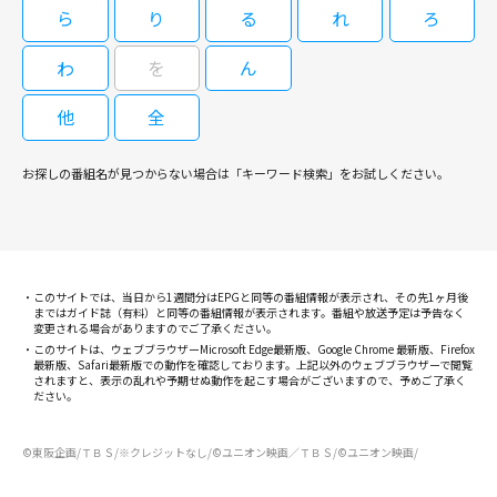
【金曜サスペンス劇場】 検事・霞夕
ていた際、銃が暴発。不幸にも通りがかりの老人・榎木公太郎（山崎満）に
ら
り
る
れ
ろ
子３～年一回の訪問者～ 出演：沢口
弾が当たってしまったという。誰もが事故と考える中、夕子は発砲した宮田
靖子
と榎木の関係を調べることから始めるが・・・。
わ
を
ん
他
全
09/04(金)14:40～16:35
夏樹静子原作、沢口靖子主演のミステリードラマ第３弾。東京地検の検事が
お探しの番組名が見つからない場合は「キーワード検索」をお試しください。
元弁護士との対決を通じて真実に迫る。出演はほかに西村和彦、神保悟志、
石丸謙二郎、高橋ひとみ。 明晰な推理と旺盛な行動力で真実を追い求める
東京地検検事・霞夕子（沢口靖子）。ある日、雑木林の中で板倉茂男（麿赤
兒）の死体が発見される。息子の数馬（宮川一朗太）と妻の仁美（高橋ひと
【金曜サスペンス劇場】 検事・霞夕
み）の案内で茂男の部屋を見せてもらった夕子は、彼の死が他殺であること
子４～誤認逮捕～ 出演：沢口靖子
このサイトでは、当日から1週間分はEPGと同等の番組情報が表示され、その先1ヶ月後
を確信。さらに調べを進めると、仁美がかつて優秀で正義感あふれる弁護士
まではガイド誌（有料）と同等の番組情報が表示されます。番組や放送予定は予告なく
だったことが判明する・・・。
変更される場合がありますのでご了承ください。
このサイトは、ウェブブラウザーMicrosoft Edge最新版、Google Chrome 最新版、Firefox
最新版、Safari最新版での動作を確認しております。上記以外のウェブブラウザーで閲覧
されますと、表示の乱れや予期せぬ動作を起こす場合がございますので、予めご了承く
09/04(金)16:35～18:30
ださい。
夏樹静子原作、沢口靖子主演のミステリードラマ第４弾。東京地検の検事が
©東阪企画/ＴＢＳ/※クレジットなし/©ユニオン映画／ＴＢＳ/©ユニオン映画/
過去の誤認逮捕と殺人事件の関連を暴く。出演はほかに西村和彦、神保悟
志、石丸謙二郎、名高達男。 明晰な推理と旺盛な行動力で真実を追い求め