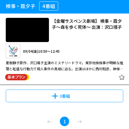
るが、父娘の仲は疎遠だった。神谷は一件の母子ひき逃げ殺人事件の裁判を
館 （主演・室井滋）
検事・霞夕子
4番組
【おひるのサスペンス劇場】 法廷サ
担当していたが、被告であるOL・上村岬（佐藤仁美）は恋人の守藤秀人
スペンスＳＰ3 量刑 出演：高橋英樹
（風間トオル）をかばい、多くを語ろうとしなかった。誰もが神谷が死刑判
決を下すと思っていた矢先、真理が何者かによって誘拐されてしま
【金曜サスペンス劇場】 検事・霞夕
09/01(火)18:00～19:55
う・・・。
子～森を歩く死体～ 出演：沢口靖子
美しいものは鬼が守ってくれる…女たちの情念が招く、哀しき殺人。 弁護
09/02(水)10:50～12:50
士のゆき子（室井滋）は、島根県松江市に出張した際、親友の操（麻生祐
未）が嫁いだ老舗旅館「湖月楼」を訪れた。滞在中、操の夫・譲吉（朝倉伸
夏樹静子原作、高橋英樹主演のサスペンスドラマ。娘を誘拐された裁判長の
二）が、多発する通り魔事件の被害に遭い、犯人を返り討ちにした。なん
09/04(金)10:50～12:45
苦悩を描く。出演はほかに風間トオル、佐藤仁美、前田愛、林泰文、江口の
と、犯人は旅館の常連客で、実業家の沖（冨家規政）と判明。一連の通り魔
りこ、柄本明、田山涼成。 東京地裁の裁判官・神谷正義（高橋英樹）は仕
夏樹静子原作、沢口靖子主演のミステリードラマ。東京地検検事が明晰な推
事件も沖の仕業とされるが…。その直後、ゆき子が通り魔事件の被害に遭
事一筋の真面目な人物。妻に先立たれ一人娘の真理（前田愛）と暮らしてい
閉じる
理と旺盛な行動力で殺人事件の真相に迫る。出演はほかに西村和彦、神保悟
う。真犯人の出現で事件は思わぬ展開を見せる…。
るが、父娘の仲は疎遠だった。神谷は一件の母子ひき逃げ殺人事件の裁判を
志、櫻井淳子、植草克秀。 明晰な推理と旺盛な行動力で真実を追い求める
担当していたが、被告であるOL・上村岬（佐藤仁美）は恋人の守藤秀人
東京地検検事・霞夕子（沢口靖子）。ある日、歯科医・宗田郁夫（天宮良）
閉じる
（風間トオル）をかばい、多くを語ろうとしなかった。誰もが神谷が死刑判
の死体が自宅で発見される。第一発見者は妻の恵美（櫻井淳子）。事務官の
決を下すと思っていた矢先、真理が何者かによって誘拐されてしま
桜木洋一（西村和彦）を伴って現場に現れた夕子だったが、駆けつけた宗田
3番組
う・・・。
の従兄弟・長沢章（植草克秀）の姿を見て驚く。偶然にも長沢は夕子の夫の
主治医だった・・・。
【金曜サスペンス劇場】 検事・霞夕
1
子～森を歩く死体～ 出演：沢口靖子