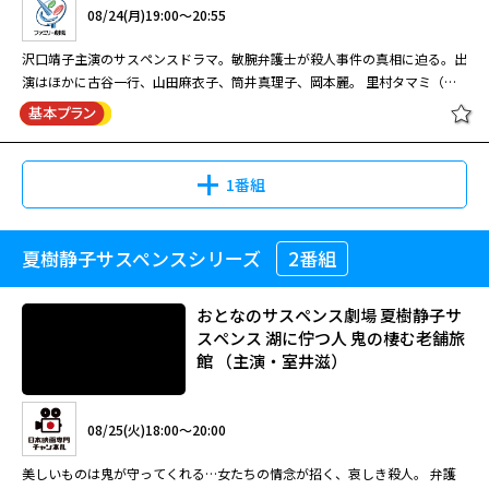
08/24(月)19:00～20:55
沢口靖子主演のサスペンスドラマ。敏腕弁護士が殺人事件の真相に迫る。出
演はほかに古谷一行、山田麻衣子、筒井真理子、岡本麗。 里村タマミ（沢
閉じる
口靖子）は法律事務所に雇われている弁護士、通称「イソベン」。ある日、
ダム湖に専業主婦・溝口晴菜（石原あつ美）の死体が上がる。タマミは晴菜
の不倫相手でフリーライターの真田智一（松田賢二）の弁護を担当。だが、
晴菜のもう一人の不倫相手が現れ、事件は意外な方向へ。タマミは事務所の
1番組
所長・塔之木善隆（古谷一行）やアシスタントの椎名麻衣子（山田麻衣子）
の協力を得て真相の究明を進めるが・・・。
夏樹静子サスペンスシリーズ
2番組
夏樹静子サスペンス 見えない貌 イソ
ベン・里村タマミの事件簿
おとなのサスペンス劇場 夏樹静子サ
スペンス 湖に佇つ人 鬼の棲む老舗旅
館 （主演・室井滋）
08/24(月)19:00～20:55
沢口靖子主演のサスペンスドラマ。敏腕弁護士が殺人事件の真相に迫る。出
08/25(火)18:00～20:00
演はほかに古谷一行、山田麻衣子、筒井真理子、岡本麗。 里村タマミ（沢
口靖子）は法律事務所に雇われている弁護士、通称「イソベン」。ある日、
美しいものは鬼が守ってくれる…女たちの情念が招く、哀しき殺人。 弁護
ダム湖に専業主婦・溝口晴菜（石原あつ美）の死体が上がる。タマミは晴菜