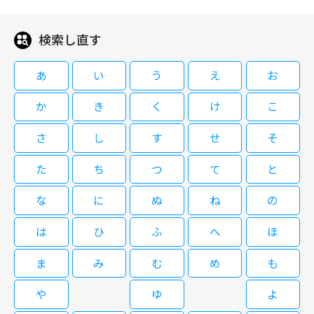
検索し直す
09/04(金)10:50～12:45
夏樹静子原作、沢口靖子主演のミステリードラマ。東京地検検事が明晰な推
あ
い
う
え
お
理と旺盛な行動力で殺人事件の真相に迫る。出演はほかに西村和彦、神保悟
志、櫻井淳子、植草克秀。 明晰な推理と旺盛な行動力で真実を追い求める
か
き
く
け
こ
東京地検検事・霞夕子（沢口靖子）。ある日、歯科医・宗田郁夫（天宮良）
の死体が自宅で発見される。第一発見者は妻の恵美（櫻井淳子）。事務官の
さ
し
す
せ
そ
【金曜サスペンス劇場】 検事・霞夕
桜木洋一（西村和彦）を伴って現場に現れた夕子だったが、駆けつけた宗田
子２～無関係な死～ 出演：沢口靖子
の従兄弟・長沢章（植草克秀）の姿を見て驚く。偶然にも長沢は夕子の夫の
た
ち
つ
て
と
主治医だった・・・。
な
に
ぬ
ね
の
09/04(金)12:45～14:40
は
ひ
ふ
へ
ほ
夏樹静子原作、沢口靖子主演のミステリードラマ第２弾。東京地検検事が猟
銃暴発事故の真相に迫る。出演はほかに西村和彦、神保悟志、石丸謙二郎、
ま
み
む
め
も
いしのようこ、手塚理美。 明晰な推理と旺盛な行動力で真実を追い求める
東京地検検事・霞夕子（沢口靖子）。ある日、猟銃の暴発事故が起きる。持
や
ゆ
よ
ち主である宮田慶吾（川野太郎）が弾が入っているとは知らずに手入れをし