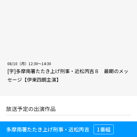
08/10（月）12:30～14:30
[字]多摩南署たたき上げ刑事・近松丙吉８ 最期のメッ
セージ【伊東四朗主演】
放送予定の出演作品
多摩南署たたき上げ刑事・近松丙吉
1番組