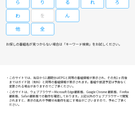
ら
り
る
れ
ろ
わ
を
ん
他
全
お探しの番組名が見つからない場合は「キーワード検索」をお試しください。
このサイトでは、当日から1週間分はEPGと同等の番組情報が表示され、その先1ヶ月後
まではガイド誌（有料）と同等の番組情報が表示されます。番組や放送予定は予告なく
変更される場合がありますのでご了承ください。
このサイトは、ウェブブラウザーMicrosoft Edge最新版、Google Chrome 最新版、Firefox
最新版、Safari最新版での動作を確認しております。上記以外のウェブブラウザーで閲覧
されますと、表示の乱れや予期せぬ動作を起こす場合がございますので、予めご了承く
ださい。