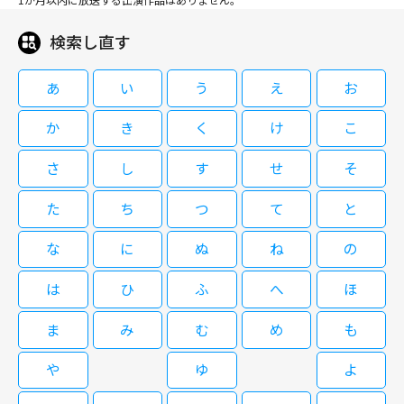
検索し直す
あ
い
う
え
お
か
き
く
け
こ
さ
し
す
せ
そ
た
ち
つ
て
と
な
に
ぬ
ね
の
は
ひ
ふ
へ
ほ
ま
み
む
め
も
や
ゆ
よ