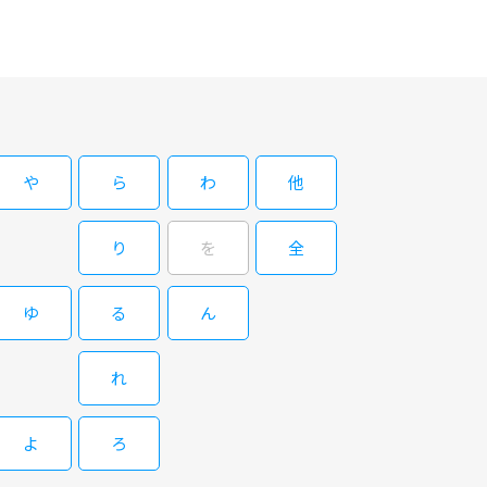
や
ら
わ
他
り
を
全
ゆ
る
ん
れ
よ
ろ