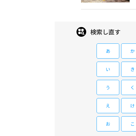
検索し直す
あ
か
い
き
う
く
え
け
お
こ