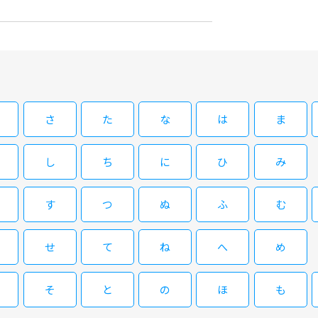
子とゲストとの真剣トークに密着
さ
た
な
は
ま
し
ち
に
ひ
み
す
つ
ぬ
ふ
む
せ
て
ね
へ
め
そ
と
の
ほ
も