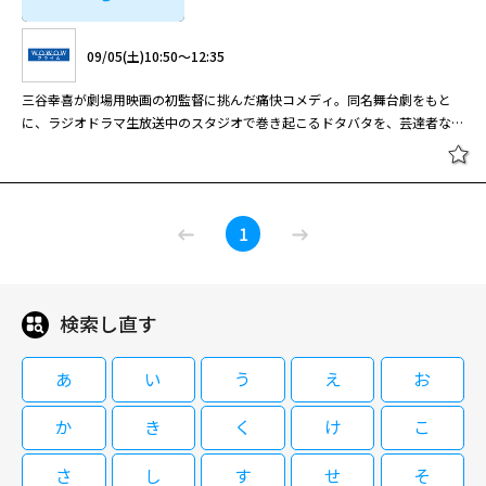
観客を圧倒した千春の歌に魅せられ、その才能を確信する。竹田の助言を受
08/14(金)07:00～07:50
8シリーズ。このシリーズから、藤岡琢也 に代わって宇津井健が父・岡倉大
けた千春が足寄で曲を書き続ける一方、竹田はなんとか自分の番組から千春
肉食炬燵、起きる。あなたも、わたしも、ただの肉です。 人喰い炬燵の引
吉として登場。第1シリーズのスタートから15年、物語は“家族の愛”をテー
09/05(土)10:50～12:35
を世に出そうと懸命な努力を続けていた。
橋田壽賀子脚本による国民的ホームドラマ第7シリーズ。時代と共に変わる
き起こす騒動をコメディ・タッチで描いたストーリー。睦月三日生、島川
マに大吉 と5人の娘たち、そしてその家族の生活を追いながら、日々の暮ら
親・子・孫、様々な家族の姿を描く。藤岡琢也が岡倉大吉を演じた最後のシ
AZ原作の同名小説の映画化で、脚本、監督は本作が長編デビューとなる飯
しの中で抱える問題や悩み、不安を定義していく。 親の思い、子供の思
三谷幸喜が劇場用映画の初監督に挑んだ痛快コメディ。同名舞台劇をもと
リーズ。
［字］橋田壽賀子ドラマ「渡る世間
田譲治、総監督は川島透。 ボロボロのアパート・麒麟荘に住む古地道夫
い、夫の思い、妻の思い、姑の思い、それぞれの思惑が交錯し、またまた大
に、ラジオドラマ生放送中のスタジオで巻き起こるドタバタを、芸達者な俳
は鬼ばかり」（第８シリーズ）第9
（河合）は、リサイクル専門の電気店を営む浜利一（柄本）とゴミ捨て場に
騒動が始まる。
優陣の豪華競演で描いた。 映画監督としてもヒットメーカーとなった脚本
回
ガラクタを拾いに行き、そこで炬燵を見つけ持ち帰ることに。それから、身
家・三谷幸喜の初メガホン作。劇団・東京サンシャインボーイズ時代の同名
橋田壽賀子ドラマ「渡る世間は鬼ば
閉じる
の回りで不吉なことが起こり始めた浜は、道夫の額にできた炬燵と同じ文様
舞台劇をもとに、ラジオ局で繰り広げられる右往左往のドタバタを綴る。ト
かり」(第7シリーズ) #44[字]
のコブを見て驚いた。それは炬燵の封印だったのだ。目覚めた人喰い炬燵
「新宿発８時１５分」放送記念！三
ラブルに次ぐトラブルで、劇中劇のラジオドラマが原型をとどめないほど変
08/19(水)20:00～21:00
は、別の部屋の炬燵を道夫の部屋に置き、自らは人を襲い始めていた。
1
谷幸喜の世界 ラヂオの時間
化していく様子が大いに笑いを誘う。大勢の役者それぞれの個性を引き立て
ながら、どこに着地するか分からない物語のスリルを演出してみせた手腕は
橋田壽賀子脚本による国民的人気ホームドラマ「渡る世間は鬼ばかり」の第
初監督とは思えない。唐沢寿明、鈴木京香、西村まさ彦ら充実したキャスト
08/14(金)07:50～08:40
8シリーズ。このシリーズから、藤岡琢也 に代わって宇津井健が父・岡倉大
の演技合戦も見どころだ。 コンクールに応募した脚本が生放送のラジオド
吉として登場。第1シリーズのスタートから15年、物語は“家族の愛”をテー
検索し直す
09/05(土)10:50～12:35
ラマに採用され、作者である主婦のみやこはオンエアを見学するためラジオ
橋田壽賀子脚本による国民的ホームドラマ第7シリーズ。時代と共に変わる
マに大吉 と5人の娘たち、そしてその家族の生活を追いながら、日々の暮ら
局にやって来た。ところが放送直前になって主演女優が役の設定に文句を付
親・子・孫、様々な家族の姿を描く。藤岡琢也が岡倉大吉を演じた最後のシ
しの中で抱える問題や悩み、不安を定義していく。 親の思い、子供の思
三谷幸喜が劇場用映画の初監督に挑んだ痛快コメディ。同名舞台劇をもと
け、プロデューサーに懇願されたみやこはその場で台本を書き直すことにな
リーズ。
あ
い
う
え
お
［字］橋田壽賀子ドラマ「渡る世間
い、夫の思い、妻の思い、姑の思い、それぞれの思惑が交錯し、またまた大
に、ラジオドラマ生放送中のスタジオで巻き起こるドタバタを、芸達者な俳
った。すると他の共演者も次々と勝手な注文を出し始め、みやことディレク
は鬼ばかり」（第８シリーズ）第10
騒動が始まる。
優陣の豪華競演で描いた。 映画監督としてもヒットメーカーとなった脚本
ターの工藤は、生放送の中でなんとかドラマのつじつまを合わせようと奔走
回
か
き
く
け
こ
家・三谷幸喜の初メガホン作。劇団・東京サンシャインボーイズ時代の同名
［字］橋田壽賀子ドラマ「渡る世間
するはめに……。
舞台劇をもとに、ラジオ局で繰り広げられる右往左往のドタバタを綴る。ト
は鬼ばかり」（第７シリーズ）第45
さ
し
す
せ
そ
ラブルに次ぐトラブルで、劇中劇のラジオドラマが原型をとどめないほど変