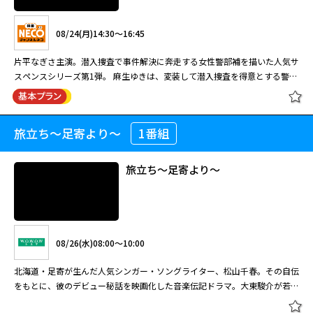
リーズ。
橋田壽賀子ドラマ「渡る世間は鬼ば
かり」(第8シリーズ) #5[字]
「モザイク」・・・マネキン人形にモザイクをかけて人が喋っているように
08/24(月)14:30～16:45
て編集したテレビプロデューサー（江角マキコ）に悲劇が… 「逆
橋田壽賀子ドラマ「渡る世間は鬼ば
男」・・・常に最初に選んだ方と逆を選択するようにして幸運を掴んだ男
かり」(第7シリーズ) #40[字]
片平なぎさ主演。潜入捜査で事件解決に奔走する女性警部補を描いた人気サ
（ココリコ・田中直樹）だったが… 世にも奇妙な物語～1999秋の特別編～
スペンスシリーズ第1弾。 麻生ゆきは、変装して潜入捜査を得意とする警視
08/13(木)20:00～21:00
『モザイク』 中原早紀(江角マキコ)は、テレビ局の敏腕プロデューサー。あ
庁特別捜査班の刑事。ある日、「患者が殺されている」と密告電話の入った
世にも奇妙な物語 傑作選 #14 「モザ
る日、早紀が番組で暴露話をさせようとしていた男が姿を消した。早紀は急
病院に看護師として変装し潜入すると、看護師長・河合の勤務日に不審な死
橋田壽賀子脚本による国民的ホームドラマ第8シリーズ。嫁いだ5人の娘た
イク」/「逆男」
場をしのぐため、マネキン人形にモザイク処理をし、あたかも人間がしゃべ
08/12(水)07:00～08:40
が多発していることに気付く。ゆきは、河合が葬儀社からわいろを受け取る
ちと父親を中心に、それぞれの家庭や周囲の人々の暮らしを描く。
っているように見せかけて放送するのだが…。 世にも奇妙な物語～1999秋
旅立ち～足寄より～
1番組
女変装捜査官1
現場を目撃したため、話を聞こうとするが…。
の特別編～『逆男』 電機メーカーに勤務する志村信二(田中直樹)は、自分が
橋田壽賀子脚本による国民的ホームドラマ第7シリーズ。時代と共に変わる
選んだものがことごとく『はずれ』てしまうことに悩んでいた。ある日、恋
親・子・孫、様々な家族の姿を描く。藤岡琢也が岡倉大吉を演じた最後のシ
旅立ち～足寄より～
08/29(土)03:00～04:00
人のメグミ(奥貫薫)に「自分がこれだと思うことの、逆に行ってみたら」と
リーズ。
橋田壽賀子ドラマ「渡る世間は鬼ば
アドバイスされる。半信半疑ながらも実践してみると、なんと逆張りするこ
かり」(第8シリーズ) #6[字]
「モザイク」・・・マネキン人形にモザイクをかけて人が喋っているように
とで、すべてがうまく回り始めるのだった。
08/24(月)14:30～16:45
て編集したテレビプロデューサー（江角マキコ）に悲劇が… 「逆
橋田壽賀子ドラマ「渡る世間は鬼ば
男」・・・常に最初に選んだ方と逆を選択するようにして幸運を掴んだ男
かり」(第7シリーズ) #41[字]
片平なぎさ主演。潜入捜査で事件解決に奔走する女性警部補を描いた人気サ
（ココリコ・田中直樹）だったが… 世にも奇妙な物語～1999秋の特別編～
08/26(水)08:00～10:00
スペンスシリーズ第1弾。 麻生ゆきは、変装して潜入捜査を得意とする警視
08/14(金)20:00～21:00
『モザイク』 中原早紀(江角マキコ)は、テレビ局の敏腕プロデューサー。あ
庁特別捜査班の刑事。ある日、「患者が殺されている」と密告電話の入った
北海道・足寄が生んだ人気シンガー・ソングライター、松山千春。その自伝
る日、早紀が番組で暴露話をさせようとしていた男が姿を消した。早紀は急
病院に看護師として変装し潜入すると、看護師長・河合の勤務日に不審な死
橋田壽賀子脚本による国民的ホームドラマ第8シリーズ。嫁いだ5人の娘た
閉じる
をもとに、彼のデビュー秘話を映画化した音楽伝記ドラマ。大東駿介が若き
場をしのぐため、マネキン人形にモザイク処理をし、あたかも人間がしゃべ
08/13(木)07:00～07:50
が多発していることに気付く。ゆきは、河合が葬儀社からわいろを受け取る
ちと父親を中心に、それぞれの家庭や周囲の人々の暮らしを描く。
日の松山役を熱演した。 楽曲：松山千春（我家） シンガー・ソングライタ
っているように見せかけて放送するのだが…。 世にも奇妙な物語～1999秋
現場を目撃したため、話を聞こうとするが…。