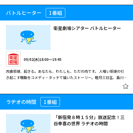
ーの松山が、２３歳のときに出版した自伝「足寄より」を映画化した音楽伝
の特別編～『逆男』 電機メーカーに勤務する志村信二(田中直樹)は、自分が
閉じる
橋田壽賀子脚本による国民的ホームドラマ第7シリーズ。時代と共に変わる
記ドラマ。コンテストで落選しながら、突出した個性と歌の実力で頭角を現
選んだものがことごとく『はずれ』てしまうことに悩んでいた。ある日、恋
親・子・孫、様々な家族の姿を描く。藤岡琢也が岡倉大吉を演じた最後のシ
バトルヒーター
1番組
旅立ち～足寄より～
わしてゆく松山のデビュー秘話、そして彼のルーツである北海道・足寄で歌
人のメグミ(奥貫薫)に「自分がこれだと思うことの、逆に行ってみたら」と
リーズ。
［字］橋田壽賀子ドラマ「渡る世間
い続ける信念が描かれる。「クローズＺＥＲＯ」シリーズやテレビ小説「ウ
アドバイスされる。半信半疑ながらも実践してみると、なんと逆張りするこ
は鬼ばかり」（第８シリーズ）第7
ェルかめ」などで注目された大東が新人時代の松山役を熱演。松山による主
とで、すべてがうまく回り始めるのだった。
衛星劇場シアター バトルヒーター
回
題歌「我家」に加え、映画版のタイトルにもなった代表曲「旅立ち」をはじ
橋田壽賀子ドラマ「渡る世間は鬼ば
め、随所に挿入された初期の名曲群も心に響く。 昭和５０年、北海道。足
かり」(第7シリーズ) #42[字]
08/26(水)08:00～10:00
寄町に暮らす１９歳の青年・千春は、全国フォーク音楽祭の北海道大会に出
08/17(月)20:00～21:00
場するも、場違いなニッカボッカ姿と生意気な態度が問題視され、あえなく
北海道・足寄が生んだ人気シンガー・ソングライター、松山千春。その自伝
落選してしまう。だが審査員を務めたＳＴＶラジオのディレクター竹田は、
09/02(水)18:00～19:45
橋田壽賀子脚本による国民的人気ホームドラマ「渡る世間は鬼ばかり」の第
をもとに、彼のデビュー秘話を映画化した音楽伝記ドラマ。大東駿介が若き
観客を圧倒した千春の歌に魅せられ、その才能を確信する。竹田の助言を受
08/13(木)07:50～08:40
8シリーズ。このシリーズから、藤岡琢也 に代わって宇津井健が父・岡倉大
日の松山役を熱演した。 楽曲：松山千春（我家） シンガー・ソングライタ
けた千春が足寄で曲を書き続ける一方、竹田はなんとか自分の番組から千春
肉食炬燵、起きる。あなたも、わたしも、ただの肉です。 人喰い炬燵の引
吉として登場。第1シリーズのスタートから15年、物語は“家族の愛”をテー
ーの松山が、２３歳のときに出版した自伝「足寄より」を映画化した音楽伝
を世に出そうと懸命な努力を続けていた。
橋田壽賀子脚本による国民的ホームドラマ第7シリーズ。時代と共に変わる
き起こす騒動をコメディ・タッチで描いたストーリー。睦月三日生、島川
マに大吉 と5人の娘たち、そしてその家族の生活を追いながら、日々の暮ら
記ドラマ。コンテストで落選しながら、突出した個性と歌の実力で頭角を現
親・子・孫、様々な家族の姿を描く。藤岡琢也が岡倉大吉を演じた最後のシ
AZ原作の同名小説の映画化で、脚本、監督は本作が長編デビューとなる飯
しの中で抱える問題や悩み、不安を定義していく。 親の思い、子供の思
わしてゆく松山のデビュー秘話、そして彼のルーツである北海道・足寄で歌
リーズ。
［字］橋田壽賀子ドラマ「渡る世間
田譲治、総監督は川島透。 ボロボロのアパート・麒麟荘に住む古地道夫
い、夫の思い、妻の思い、姑の思い、それぞれの思惑が交錯し、またまた大
閉じる
い続ける信念が描かれる。「クローズＺＥＲＯ」シリーズやテレビ小説「ウ
は鬼ばかり」（第８シリーズ）第8
（河合）は、リサイクル専門の電気店を営む浜利一（柄本）とゴミ捨て場に
騒動が始まる。
ェルかめ」などで注目された大東が新人時代の松山役を熱演。松山による主
ラヂオの時間
1番組
衛星劇場シアター バトルヒーター
回
ガラクタを拾いに行き、そこで炬燵を見つけ持ち帰ることに。それから、身
題歌「我家」に加え、映画版のタイトルにもなった代表曲「旅立ち」をはじ
橋田壽賀子ドラマ「渡る世間は鬼ば
の回りで不吉なことが起こり始めた浜は、道夫の額にできた炬燵と同じ文様
め、随所に挿入された初期の名曲群も心に響く。 昭和５０年、北海道。足
かり」(第7シリーズ) #43[字]
のコブを見て驚いた。それは炬燵の封印だったのだ。目覚めた人喰い炬燵
「新宿発８時１５分」放送記念！三
寄町に暮らす１９歳の青年・千春は、全国フォーク音楽祭の北海道大会に出
08/18(火)20:00～21:00
は、別の部屋の炬燵を道夫の部屋に置き、自らは人を襲い始めていた。
谷幸喜の世界 ラヂオの時間
場するも、場違いなニッカボッカ姿と生意気な態度が問題視され、あえなく
落選してしまう。だが審査員を務めたＳＴＶラジオのディレクター竹田は、
09/02(水)18:00～19:45
橋田壽賀子脚本による国民的人気ホームドラマ「渡る世間は鬼ばかり」の第