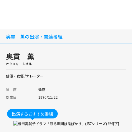
奥貫 薫の出演・関連番組
奥貫 薫
オクヌキ カオル
俳優・女優 /ナレーター
星 座
蠍座
誕生日
1970/11/22
出演するおすすめ番組