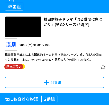
45番組
08/10(月)07:00～07:50
橋田壽賀子ドラマ「渡る世間は鬼ば
かり」(第8シリーズ) #3[字]
橋田壽賀子脚本による国民的ホームドラマ第7シリーズ。時代と共に変わる
親・子・孫、様々な家族の姿を描く。藤岡琢也が岡倉大吉を演じた最後のシ
リーズ。
08/10(月)20:00～21:00
橋田壽賀子ドラマ「渡る世間は鬼ば
橋田壽賀子脚本による国民的ホームドラマ第8シリーズ。嫁いだ5人の娘た
かり」(第7シリーズ) #37[字]
ちと父親を中心に、それぞれの家庭や周囲の人々の暮らしを描く。
08/10(月)07:50～08:40
44番組
橋田壽賀子脚本による国民的ホームドラマ第7シリーズ。時代と共に変わる
親・子・孫、様々な家族の姿を描く。藤岡琢也が岡倉大吉を演じた最後のシ
リーズ。
世にも奇妙な物語
2番組
橋田壽賀子ドラマ「渡る世間は鬼ば
かり」(第8シリーズ) #3[字]