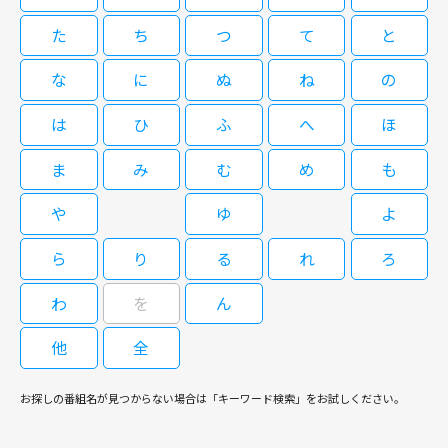
回
08/21(金)20:00～21:00
閉じる
化していく様子が大いに笑いを誘う。大勢の役者それぞれの個性を引き立て
た
ち
つ
て
と
ながら、どこに着地するか分からない物語のスリルを演出してみせた手腕は
橋田壽賀子脚本による国民的人気ホームドラマ「渡る世間は鬼ばかり」の第
初監督とは思えない。唐沢寿明、鈴木京香、西村まさ彦ら充実したキャスト
08/17(月)07:00～07:50
8シリーズ。このシリーズから、藤岡琢也 に代わって宇津井健が父・岡倉大
な
に
ぬ
ね
の
の演技合戦も見どころだ。 コンクールに応募した脚本が生放送のラジオド
吉として登場。第1シリーズのスタートから15年、物語は“家族の愛”をテー
ラマに採用され、作者である主婦のみやこはオンエアを見学するためラジオ
橋田壽賀子脚本による国民的人気ホームドラマ「渡る世間は鬼ばかり」の第
マに大吉 と5人の娘たち、そしてその家族の生活を追いながら、日々の暮ら
は
ひ
ふ
へ
ほ
局にやって来た。ところが放送直前になって主演女優が役の設定に文句を付
7シリーズ。今回は、岡倉大吉役の藤岡琢也が出演した最後のシリーズとな
しの中で抱える問題や悩み、不安を定義していく。 親の思い、子供の思
け、プロデューサーに懇願されたみやこはその場で台本を書き直すことにな
った。第6シリーズ終了から一年後の大吉と5人の娘たちの生活を追いなが
［字］橋田壽賀子ドラマ「渡る世間
い、夫の思い、妻の思い、姑の思い、それぞれの思惑が交錯し、またまた大
った。すると他の共演者も次々と勝手な注文を出し始め、みやことディレク
ま
み
む
め
も
ら、日々の暮らしの中で抱える問題や悩み、不安を視聴者と一緒に同じ目線
は鬼ばかり」（第８シリーズ）第11
騒動が始まる。
ターの工藤は、生放送の中でなんとかドラマのつじつまを合わせようと奔走
で考えていく。結婚、離婚、就職、進学、子育てといった身近なテーマを題
回
［字］橋田壽賀子ドラマ「渡る世間
するはめに……。
材に、時代と共に変わっていく親・子・孫、様々な家族の姿を描く。親と子
や
ゆ
よ
は鬼ばかり」（第７シリーズ）第46
供、夫と妻、嫁と姑…。どの視聴者も自らを投影できる登場人物に出会える
回
作品となっている。本シリーズは平均視聴率18．1％、最高視聴率21．6％
08/24(月)20:00～21:00
ら
り
る
れ
ろ
を記録した。
橋田壽賀子脚本による国民的人気ホームドラマ「渡る世間は鬼ばかり」の第
わ
を
ん
08/17(月)07:50～08:40
8シリーズ。このシリーズから、藤岡琢也 に代わって宇津井健が父・岡倉大
吉として登場。第1シリーズのスタートから15年、物語は“家族の愛”をテー
他
全
橋田壽賀子脚本による国民的人気ホームドラマ「渡る世間は鬼ばかり」の第
マに大吉 と5人の娘たち、そしてその家族の生活を追いながら、日々の暮ら
7シリーズ。今回は、岡倉大吉役の藤岡琢也が出演した最後のシリーズとな
しの中で抱える問題や悩み、不安を定義していく。 親の思い、子供の思
った。第6シリーズ終了から一年後の大吉と5人の娘たちの生活を追いなが
［字］橋田壽賀子ドラマ「渡る世間
お探しの番組名が見つからない場合は「キーワード検索」をお試しください。
い、夫の思い、妻の思い、姑の思い、それぞれの思惑が交錯し、またまた大
ら、日々の暮らしの中で抱える問題や悩み、不安を視聴者と一緒に同じ目線
は鬼ばかり」（第８シリーズ）第12
騒動が始まる。
で考えていく。結婚、離婚、就職、進学、子育てといった身近なテーマを題
回