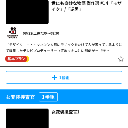
世にも奇妙な物語 傑作選 #14 「モザ
橋田壽賀子ドラマ「渡る世間は鬼ば
イク」/「逆男」
かり」(第7シリーズ) #38[字]
08/10(月)20:00～21:00
橋田壽賀子脚本による国民的ホームドラマ第8シリーズ。嫁いだ5人の娘た
08/22(土)07:30～08:30
08/11(火)07:00～07:50
ちと父親を中心に、それぞれの家庭や周囲の人々の暮らしを描く。
「モザイク」・・・マネキン人形にモザイクをかけて人が喋っているように
橋田壽賀子脚本による国民的ホームドラマ第7シリーズ。時代と共に変わる
て編集したテレビプロデューサー（江角マキコ）に悲劇が… 「逆
親・子・孫、様々な家族の姿を描く。藤岡琢也が岡倉大吉を演じた最後のシ
男」・・・常に最初に選んだ方と逆を選択するようにして幸運を掴んだ男
リーズ。
橋田壽賀子ドラマ「渡る世間は鬼ば
（ココリコ・田中直樹）だったが… 世にも奇妙な物語～1999秋の特別編～
かり」(第8シリーズ) #4[字]
『モザイク』 中原早紀(江角マキコ)は、テレビ局の敏腕プロデューサー。あ
る日、早紀が番組で暴露話をさせようとしていた男が姿を消した。早紀は急
橋田壽賀子ドラマ「渡る世間は鬼ば
1番組
場をしのぐため、マネキン人形にモザイク処理をし、あたかも人間がしゃべ
かり」(第7シリーズ) #39[字]
っているように見せかけて放送するのだが…。 世にも奇妙な物語～1999秋
08/12(水)20:00～21:00
の特別編～『逆男』 電機メーカーに勤務する志村信二(田中直樹)は、自分が
女変装捜査官
1番組
世にも奇妙な物語 傑作選 #14 「モザ
選んだものがことごとく『はずれ』てしまうことに悩んでいた。ある日、恋
橋田壽賀子脚本による国民的ホームドラマ第8シリーズ。嫁いだ5人の娘た
イク」/「逆男」
人のメグミ(奥貫薫)に「自分がこれだと思うことの、逆に行ってみたら」と
08/11(火)07:50～08:40
ちと父親を中心に、それぞれの家庭や周囲の人々の暮らしを描く。
アドバイスされる。半信半疑ながらも実践してみると、なんと逆張りするこ
女変装捜査官1
橋田壽賀子脚本による国民的ホームドラマ第7シリーズ。時代と共に変わる
とで、すべてがうまく回り始めるのだった。
親・子・孫、様々な家族の姿を描く。藤岡琢也が岡倉大吉を演じた最後のシ
08/22(土)07:30～08:30