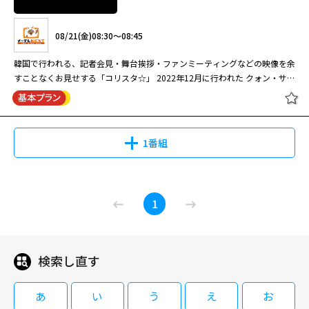
08/21(金)08:30～08:45
韓国で行われる、記者会見・舞台挨拶・ファンミーティングなどの映像を余
すことなくお見せする「コリスタ☆」 2022年12月に行われた クォン・サン
ウ出演映画「スイッチ」マスコミ試写会見 出席者：クォン・サンウ、オ・
ジョンセ、イ・ミンジョン、マ・デユン監督
1番組
コリスタ☆クォン・サンウ＜４＞前
1
編
検索し直す
08/21(金)08:30～08:45
韓国で行われる、記者会見・舞台挨拶・ファンミーティングなどの映像を余
あ
い
う
え
お
すことなくお見せする「コリスタ☆」 2022年12月に行われた クォン・サン