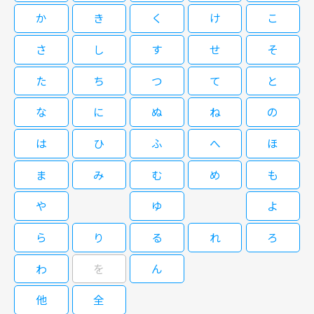
ウ出演映画「スイッチ」マスコミ試写会見 出席者：クォン・サンウ、オ・
か
き
く
け
こ
ジョンセ、イ・ミンジョン、マ・デユン監督
さ
し
す
せ
そ
コリスタ☆クォン・サンウ＜４＞後
編
た
ち
つ
て
と
な
に
ぬ
ね
の
08/22(土)07:05～07:20
は
ひ
ふ
へ
ほ
韓国で行われる、記者会見・舞台挨拶・ファンミーティングなどの映像を余
すことなくお見せする「コリスタ☆」 2022年12月に行われた クォン・サン
ま
み
む
め
も
ウ出演映画「スイッチ」マスコミ試写会見 出席者：クォン・サンウ、オ・
ジョンセ、イ・ミンジョン、マ・デユン監督
や
ゆ
よ
ら
り
る
れ
ろ
閉じる
わ
を
ん
他
全