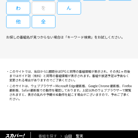
わ
を
ん
他
全
お探しの番組名が見つからない場合は「キーワード検索」をお試しください。
このサイトでは、当日から1週間分はEPGと同等の番組情報が表示され、その先1ヶ月後
まではガイド誌（有料）と同等の番組情報が表示されます。番組や放送予定は予告なく
変更される場合がありますのでご了承ください。
このサイトは、ウェブブラウザーMicrosoft Edge最新版、Google Chrome 最新版、Firefox
最新版、Safari最新版での動作を確認しております。上記以外のウェブブラウザーで閲覧
されますと、表示の乱れや予期せぬ動作を起こす場合がございますので、予めご了承く
ださい。
番組を探す
山田 聖実