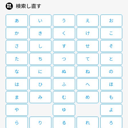
検索し直す
あ
い
う
え
お
か
き
く
け
こ
さ
し
す
せ
そ
た
ち
つ
て
と
な
に
ぬ
ね
の
は
ひ
ふ
へ
ほ
ま
み
む
め
も
や
ゆ
よ
ら
り
る
れ
ろ