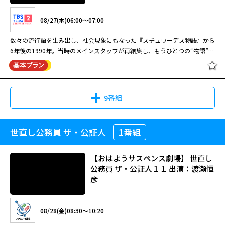
騙っているのだろうか。そんな疑問の湧いた数日後、さつきが 新宿の自宅
予告メモが車内にばらまかれ、直子が誘拐されてしまう。十津川は、竹内を
マンションで死体となって発見される。さつきが行きつけにしていたネット
渡瀬恒彦主演「十津川警部」シリーズ第7弾。物語は十津川警部夫妻が乗っ
怪しむが彼は狡猾に十津川の追及の手を逃れ続ける。そんな十津川の状況を
08/27(木)06:00～07:00
カフェへ行くと、事件の前日に使 用したというパソコンの裏にSDカードが
た豪華特急トワイライト・エキスプレス号の中で展開する。この列車を舞台
知った亀井が、急遽、停車駅の新津に駆けつけ、二人は捜査を本格的に開始
貼り付けてあった。中身を調べるとパーティー中らしき男女8人の集合写真
にシリーズ最凶の冷血な殺人犯・竹内に挑む！ 今回初めて十津川警部の
する。
数々の流行語を生み出し、社会現象にもなった『スチュワーデス物語』から
が 記録されていた。さつきを含めて女性が5人、男性が3人。男は仮面を被
妻・直子が登場。その直子役にかたせ梨乃が扮するほか、榎木孝明、秋本奈
6年後の1990年。当時のメインスタッフが再結集し、もうひとつの“物語”が
っており素性は分からなかったが、調べを進 めるとさつきが勤めていた高
緒美、薬丸裕英、そして中畑清といった豪華キャストの競演も見どころ。
描かれた。元スチュワーデスの新米アシスタントパーサーとおちこぼれスチ
級クラブのホステスたちとママ、そして常連客だと判明する。
【ストーリー】 十津川警部（渡瀬恒彦）が妻・直子（かたせ梨乃）と久々
ュワーデスたちが国際線を舞台に大活躍？！するさまを描く。“根性”と“成
閉じる
の休暇を楽しむつもりで乗った札幌発“豪華特急トワイライト・エキスプレ
長”という『スチュワーデス物語』からのエッセンスは残しつつも、登場人
ス号”。トワイライト・エキスプレス号は札幌から大阪まで約22時間で走る
物たちの設定などは1990年当時のトレンドが色濃く反映されている。 主人
9番組
人気の寝台特急である。その車内で凶悪犯の竹内耕三（榎木孝明）と一緒に
公のアシスタントパーサー・春野宴を演じるのは山田邦子。井森美幸、有森
なる。彼は6年前に婦女暴行傷害で十津川が逮捕した男だ。凶悪事件の予感
也実、田中美奈子、とよた真帆、石田ひかりら総勢40名がスチュワーデス
がして落ち着かない十津川だったが、列車は定刻どおり発車。間もなく殺人
役に扮する。 物語は、スチュワーデスらの奔放な青春と彼女たちに振り回
予告メモが車内にばらまかれ、直子が誘拐されてしまう。十津川は、竹内を
世直し公務員 ザ・公証人
1番組
トップスチュワーデス物語「美人姉
される宴の悪戦苦闘ぶり、そして家業の跡継ぎから逃れ結婚に向けて焦りま
怪しむが彼は狡猾に十津川の追及の手を逃れ続ける。そんな十津川の状況を
妹！！空の激突」第1回
くる姉・宴（山田）と妹・環（井森）による結婚競争？が軸となって展開さ
知った亀井が、急遽、停車駅の新津に駆けつけ、二人は捜査を本格的に開始
れる。そして、国際線ゆえに世界の各都市が毎回の舞台となるのも見どころ
【おはようサスペンス劇場】 世直し
する。
のひとつ。 ※スチュワーデスの現在の呼称は、客室乗務員（CA）ですが、
公務員 ザ・公証人１１ 出演：渡瀬恒
初回放送当時（1990年）の呼称を文中に使用しました。
彦
08/27(木)06:00～07:00
数々の流行語を生み出し、社会現象にもなった『スチュワーデス物語』から
08/28(金)08:30～10:20
6年後の1990年。当時のメインスタッフが再結集し、もうひとつの“物語”が