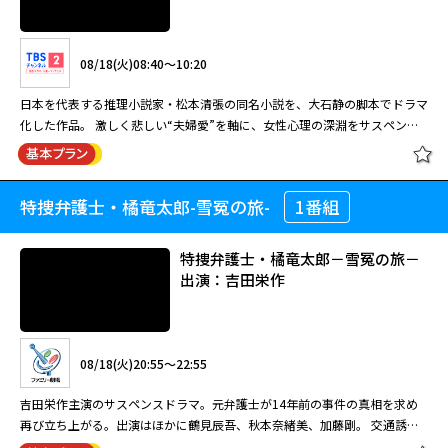
08/17(月)17:15～19:10
北見志穂（松下由樹）＆袴田刑事（蟹江敬三）の名コンビが活躍するシリー
08/18(火)08:40～10:20
ズ 北見志穂（松下由樹）は、警視庁捜査一課の刑事。自ら「おとり」とな
って事件の渦中に飛び込み、同僚の袴田刑事（蟹江敬三）の協力を仰ぎなが
日本を代表する推理小説家・松本清張の同名小説を、大石静の脚本でドラマ
ら、数々の難事件を解決してきた。ある夜、志穂は帰宅途中に突然、見知ら
化した作品。 激しく悲しい“夫婦愛”を軸に、女性心理の深淵をサスペンス
ぬ女性に話しかけられる。彼女は「トップアシスト」という転職斡旋会社の
タッチで鋭く描く。物書きとして将来を見据えるも芽が出ずに全く売れない
おとなのサスペンス劇場 おとり捜査
社員・矢口冴子（須藤理彩）だと名乗り、志穂にヘッドハンティングを持ち
小説家・高木信夫を演じるのは主演の風間杜夫。夫の信夫を支え、雑誌記者
官・北見志穂 口をふさがれた美女連
かけた。「大手警備会社が人材を捜している、あなたなら適任だ」というの
として働く妻・久美子を原田美枝子が好演。その他、内藤剛志、峰岸徹、辰
続殺人！ （主演・松下由樹）
だ。なぜ自分に白羽の矢が立ったのか、志穂は不思議に思う。その数日後、
特捜弁護士・橘竜太郎-雪冤の旅-
1番組
松本清張特別企画「証明」
巳琢郎、高畑淳子、秋本奈緒美、螢雪次朗など清張ドラマにふさわしい演技
外資系の投資会社に勤めるOL・吉川弥生（大竹一重）の刺殺体が工場で発
派俳優が顔を揃える。 【ストーリー】 売れない小説家・高木信夫（風間杜
見された。彼女はトップアシストのヘッドハンティングで１年前に転職した
夫）が死体で発見された。その四日前に殺害された仏学者の平井（内藤剛
特捜弁護士・橘竜太郎－雪冤の旅－
09/01(火)13:00～15:00
ばかりだった。
志）のネームが入ったレインコートを彼が来ていたことで、平井殺しは信夫
出演：吉田栄作
という線が出てきた。 鏡刑事（螢雪次朗）は、信夫と平井の接点がどこに
北見志穂（松下由樹）＆袴田刑事（蟹江敬三）の名コンビが活躍するシリー
08/18(火)08:40～10:20
あるのか信夫の妻・久美子（原田美枝子）を問いただすが、久美子は堅く口
ズ 北見志穂（松下由樹）は、警視庁捜査一課の刑事。自ら「おとり」とな
を閉ざすだけだった。 7年前。物書きとしての将来を夢見ていた信夫。そし
って事件の渦中に飛び込み、同僚の袴田刑事（蟹江敬三）の協力を仰ぎなが
日本を代表する推理小説家・松本清張の同名小説を、大石静の脚本でドラマ
て、夫であるその信夫を支え、雑誌の契約記者として働く久美子の生活は傍
ら、数々の難事件を解決してきた。ある夜、志穂は帰宅途中に突然、見知ら
08/18(火)20:55～22:55
化した作品。 激しく悲しい“夫婦愛”を軸に、女性心理の深淵をサスペンス
目にも幸せに見えていた。 だが、信夫の小説はいつになっても一流誌に採
ぬ女性に話しかけられる。彼女は「トップアシスト」という転職斡旋会社の
タッチで鋭く描く。物書きとして将来を見据えるも芽が出ずに全く売れない
用されず、その屈辱がいつしか久美子への暴力となり、やがては取材で外で
吉田栄作主演のサスペンスドラマ。元弁護士が14年前の事件の真相を求め
社員・矢口冴子（須藤理彩）だと名乗り、志穂にヘッドハンティングを持ち
小説家・高木信夫を演じるのは主演の風間杜夫。夫の信夫を支え、雑誌記者
閉じる
働く彼女の行動への猜疑心が異常なまでにエスカレートするようになる…
再び立ち上がる。出演はほかに鶴見辰吾、秋本奈緒美、加藤剛。 交通誘導
かけた。「大手警備会社が人材を捜している、あなたなら適任だ」というの
として働く妻・久美子を原田美枝子が好演。その他、内藤剛志、峰岸徹、辰
員・橘竜太郎（吉田栄作）は元弁護士。ある日、彼が働く工事現場の近くで
だ。なぜ自分に白羽の矢が立ったのか、志穂は不思議に思う。その数日後、