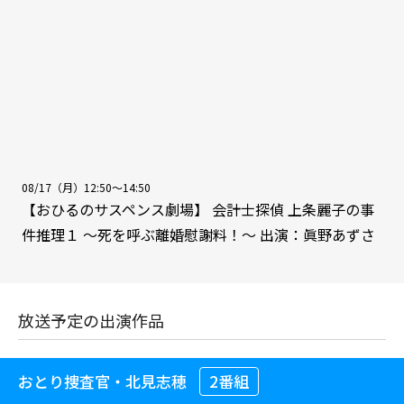
08/17（月）12:50～14:50
【おひるのサスペンス劇場】 会計士探偵 上条麗子の事
件推理１ ～死を呼ぶ離婚慰謝料！～ 出演：眞野あずさ
放送予定の出演作品
おとり捜査官・北見志穂
2番組