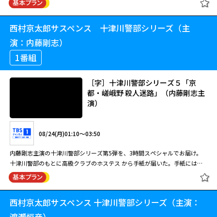
巳琢郎、高畑淳子、秋本奈緒美、螢雪次朗など清張ドラマにふさわしい演技
ひき逃げ事件が起こる。警察によると、被害者は14年前、竜太郎が弁護を
外資系の投資会社に勤めるOL・吉川弥生（大竹一重）の刺殺体が工場で発
閉じる
派俳優が顔を揃える。 【ストーリー】 売れない小説家・高木信夫（風間杜
担当した夫婦毒殺事件の被疑者だった。裁判で一度は無罪判決を勝ち取った
見された。彼女はトップアシストのヘッドハンティングで１年前に転職した
夫）が死体で発見された。その四日前に殺害された仏学者の平井（内藤剛
西村京太郎サスペンス 十津川警部シリーズ（主
特捜弁護士・橘竜太郎－雪冤の旅－
が、控訴審で有罪率99%の検事・大貫義郎（加藤剛）との闘いに負け有罪
ばかりだった。
志）のネームが入ったレインコートを彼が来ていたことで、平井殺しは信夫
出演：吉田栄作
が確定。彼が出所後も真犯人を探していたと聞き、竜太郎はもう一度弁護士
演：内藤剛志）
という線が出てきた。 鏡刑事（螢雪次朗）は、信夫と平井の接点がどこに
に戻って事件を洗い直そうと決意するが・・・。
あるのか信夫の妻・久美子（原田美枝子）を問いただすが、久美子は堅く口
1番組
を閉ざすだけだった。 7年前。物書きとしての将来を夢見ていた信夫。そし
て、夫であるその信夫を支え、雑誌の契約記者として働く久美子の生活は傍
08/18(火)20:55～22:55
［字］十津川警部シリーズ５「京
目にも幸せに見えていた。 だが、信夫の小説はいつになっても一流誌に採
都・嵯峨野 殺人迷路」（内藤剛志主
用されず、その屈辱がいつしか久美子への暴力となり、やがては取材で外で
吉田栄作主演のサスペンスドラマ。元弁護士が14年前の事件の真相を求め
演）
働く彼女の行動への猜疑心が異常なまでにエスカレートするようになる…
再び立ち上がる。出演はほかに鶴見辰吾、秋本奈緒美、加藤剛。 交通誘導
員・橘竜太郎（吉田栄作）は元弁護士。ある日、彼が働く工事現場の近くで
ひき逃げ事件が起こる。警察によると、被害者は14年前、竜太郎が弁護を
08/24(月)01:10～03:50
担当した夫婦毒殺事件の被疑者だった。裁判で一度は無罪判決を勝ち取った
が、控訴審で有罪率99%の検事・大貫義郎（加藤剛）との闘いに負け有罪
内藤剛志主演の十津川警部シリーズ第5弾を、3時間スペシャルでお届け。
閉じる
が確定。彼が出所後も真犯人を探していたと聞き、竜太郎はもう一度弁護士
十津川警部のもとに高級クラブのホステス から手紙が届いた。手紙には京
に戻って事件を洗い直そうと決意するが・・・。
都でともに3日間を過ごしたと記されていたが、十津川には身に覚えがな
く…。さら に、秘密パーティーに参加したホステスが次々と殺される連続
殺人事件が発生。早春の京都を舞台に、十津川と、警 部の名を騙るニセ十
西村京太郎サスペンス 十津川警部シリーズ（主演：
［字］十津川警部シリーズ５「京
津川警部の対決の幕が開く！2018年作品。 【ストーリー】 警視庁捜査一課
都・嵯峨野 殺人迷路」（内藤剛志主
の十津川警部（内藤剛志）のもとに京都から郵便が届いた。送り主は新宿の
渡瀬恒彦）