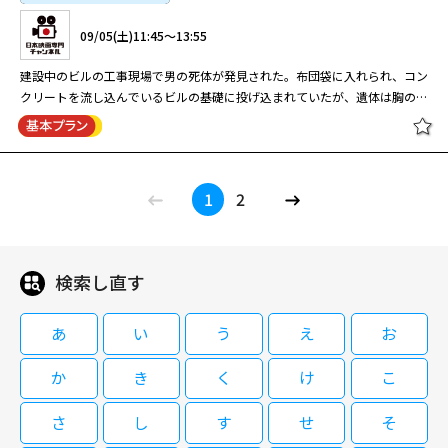
09/02(水)06:00～07:00
くる姉・宴（山田）と妹・環（井森）による結婚競争？が軸となって展開さ
き詩人・ズボロフスキー（稲葉友）はモディリアーニの絵に感動し、彼を成
片平なぎさがアメリカ国防情報局に留学経験のある犯罪心理分析のプロを演
09/05(土)11:45～13:55
れる。そして、国際線ゆえに世界の各都市が毎回の舞台となるのも見どころ
功に導こうと自ら画商に転身する。だが、前途には想像を超えた障壁が待ち
じる刑事ドラマ・第3弾！ ある日、捜査一課の班長・湯島は10年前に亡くな
数々の流行語を生み出し、社会現象にもなった『スチュワーデス物語』から
のひとつ。 ※スチュワーデスの現在の呼称は、客室乗務員（CA）ですが、
受けていた。パリ・モンパルナスの街で繰り広げられる、ふたりの男の友情
った妻の法事に参加していた。崖から転落死した妻の事件は、事故か自殺と
建設中のビルの工事現場で男の死体が発見された。布団袋に入れられ、コン
6年後の1990年。当時のメインスタッフが再結集し、もうひとつの“物語”が
初回放送当時（1990年）の呼称を文中に使用しました。
と葛藤、愛と裏切り、警察沙汰、戦争の影、生と死。やがてモディリアーニ
して処理されたが、湯島は未だその結論に納得できずにいた。法事では妻の
クリートを流し込んでいるビルの基礎に投げ込まれていたが、遺体は胸の前
描かれた。元スチュワーデスの新米アシスタントパーサーとおちこぼれスチ
はうら若き女性ジャンヌ（宮澤佐江）との愛にのめり込み、衝撃のラストへ
友人・紺野から「話したいことがある」と声を掛けられ、後日合う約束をし
で両手を組み、その手にはノミが握られていた。司法解剖の結果、遺体は死
ュワーデスたちが国際線を舞台に大活躍？！するさまを描く。“根性”と“成
と突き進んでいく。 （2024年6月15日～23日 東京・よみうり大手町ホー
た湯島。しかし約束の日、紺野は変死体として発見されてしまい…。
後1週間が経過しており、凶器のノミで心臓を刺されてほぼ即死状態だっ
長”という『スチュワーデス物語』からのエッセンスは残しつつも、登場人
閉じる
ル）
トップスチュワーデス物語「もてる
た。殺された古川総次郎（左とん平）は、8日前に入院していた小田原の病
物たちの設定などは1990年当時のトレンドが色濃く反映されている。 主人
おとなのサスペンス劇場 刑事 吉永誠
『女』になるぞ！」第6回
院から抜け出し、捜索願が出されていた。古川は肺がんで余命わずかだった
公のアシスタントパーサー・春野宴を演じるのは山田邦子。井森美幸、有森
1
2
一 涙の事件簿２ 帰れない遺骨 （主
という。早速、殺された古川の娘・悦子（秋本奈緒美）が呼ばれ、身元確認
也実、田中美奈子、とよた真帆、石田ひかりら総勢40名がスチュワーデス
演・船越英一郎）
が行われるが…。
役に扮する。 物語は、スチュワーデスらの奔放な青春と彼女たちに振り回
される宴の悪戦苦闘ぶり、そして家業の跡継ぎから逃れ結婚に向けて焦りま
09/03(木)06:00～07:00
くる姉・宴（山田）と妹・環（井森）による結婚競争？が軸となって展開さ
検索し直す
09/05(土)11:45～13:55
れる。そして、国際線ゆえに世界の各都市が毎回の舞台となるのも見どころ
数々の流行語を生み出し、社会現象にもなった『スチュワーデス物語』から
のひとつ。 ※スチュワーデスの現在の呼称は、客室乗務員（CA）ですが、
建設中のビルの工事現場で男の死体が発見された。布団袋に入れられ、コン
6年後の1990年。当時のメインスタッフが再結集し、もうひとつの“物語”が
初回放送当時（1990年）の呼称を文中に使用しました。
あ
い
う
え
お
クリートを流し込んでいるビルの基礎に投げ込まれていたが、遺体は胸の前
描かれた。元スチュワーデスの新米アシスタントパーサーとおちこぼれスチ
で両手を組み、その手にはノミが握られていた。司法解剖の結果、遺体は死
ュワーデスたちが国際線を舞台に大活躍？！するさまを描く。“根性”と“成
か
き
く
け
こ
後1週間が経過しており、凶器のノミで心臓を刺されてほぼ即死状態だっ
長”という『スチュワーデス物語』からのエッセンスは残しつつも、登場人
トップスチュワーデス物語「勇気ふ
た。殺された古川総次郎（左とん平）は、8日前に入院していた小田原の病
物たちの設定などは1990年当時のトレンドが色濃く反映されている。 主人
さ
し
す
せ
そ
るって求愛！！」第7回
院から抜け出し、捜索願が出されていた。古川は肺がんで余命わずかだった
公のアシスタントパーサー・春野宴を演じるのは山田邦子。井森美幸、有森
閉じる