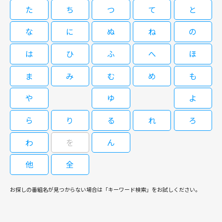
という。早速、殺された古川の娘・悦子（秋本奈緒美）が呼ばれ、身元確認
也実、田中美奈子、とよた真帆、石田ひかりら総勢40名がスチュワーデス
た
ち
つ
て
と
が行われるが…。
役に扮する。 物語は、スチュワーデスらの奔放な青春と彼女たちに振り回
される宴の悪戦苦闘ぶり、そして家業の跡継ぎから逃れ結婚に向けて焦りま
な
に
ぬ
ね
の
09/04(金)06:00～07:00
くる姉・宴（山田）と妹・環（井森）による結婚競争？が軸となって展開さ
れる。そして、国際線ゆえに世界の各都市が毎回の舞台となるのも見どころ
数々の流行語を生み出し、社会現象にもなった『スチュワーデス物語』から
は
ひ
ふ
へ
ほ
のひとつ。 ※スチュワーデスの現在の呼称は、客室乗務員（CA）ですが、
6年後の1990年。当時のメインスタッフが再結集し、もうひとつの“物語”が
初回放送当時（1990年）の呼称を文中に使用しました。
描かれた。元スチュワーデスの新米アシスタントパーサーとおちこぼれスチ
ま
み
む
め
も
ュワーデスたちが国際線を舞台に大活躍？！するさまを描く。“根性”と“成
長”という『スチュワーデス物語』からのエッセンスは残しつつも、登場人
や
ゆ
よ
トップスチュワーデス物語「恋の意
物たちの設定などは1990年当時のトレンドが色濃く反映されている。 主人
地悪ごっこ！」第8回
公のアシスタントパーサー・春野宴を演じるのは山田邦子。井森美幸、有森
ら
り
る
れ
ろ
也実、田中美奈子、とよた真帆、石田ひかりら総勢40名がスチュワーデス
役に扮する。 物語は、スチュワーデスらの奔放な青春と彼女たちに振り回
わ
を
ん
される宴の悪戦苦闘ぶり、そして家業の跡継ぎから逃れ結婚に向けて焦りま
09/07(月)06:00～07:00
くる姉・宴（山田）と妹・環（井森）による結婚競争？が軸となって展開さ
他
全
れる。そして、国際線ゆえに世界の各都市が毎回の舞台となるのも見どころ
数々の流行語を生み出し、社会現象にもなった『スチュワーデス物語』から
のひとつ。 ※スチュワーデスの現在の呼称は、客室乗務員（CA）ですが、
6年後の1990年。当時のメインスタッフが再結集し、もうひとつの“物語”が
初回放送当時（1990年）の呼称を文中に使用しました。
お探しの番組名が見つからない場合は「キーワード検索」をお試しください。
描かれた。元スチュワーデスの新米アシスタントパーサーとおちこぼれスチ
ュワーデスたちが国際線を舞台に大活躍？！するさまを描く。“根性”と“成
長”という『スチュワーデス物語』からのエッセンスは残しつつも、登場人