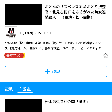
おとなのサスペンス劇場 おとり捜査
官・北見志穂 口をふさがれた美女連
続殺人！ （主演・松下由樹）
08/17(月)17:15～19:10
北見志穂（松下由樹）＆袴田刑事（蟹江敬三）の名コンビが活躍するシリー
ズ 北見志穂（松下由樹）は、警視庁捜査一課の刑事。自ら「おとり」とな
って事件の渦中に飛び込み、同僚の袴田刑事（蟹江敬三）の協力を仰ぎなが
ら、数々の難事件を解決してきた。ある夜、志穂は帰宅途中に突然、見知ら
ぬ女性に話しかけられる。彼女は「トップアシスト」という転職斡旋会社の
社員・矢口冴子（須藤理彩）だと名乗り、志穂にヘッドハンティングを持ち
1番組
かけた。「大手警備会社が人材を捜している、あなたなら適任だ」というの
だ。なぜ自分に白羽の矢が立ったのか、志穂は不思議に思う。その数日後、
外資系の投資会社に勤めるOL・吉川弥生（大竹一重）の刺殺体が工場で発
証明
1番組
おとなのサスペンス劇場 おとり捜査
見された。彼女はトップアシストのヘッドハンティングで１年前に転職した
官・北見志穂 口をふさがれた美女連
ばかりだった。
続殺人！ （主演・松下由樹）
松本清張特別企画「証明」