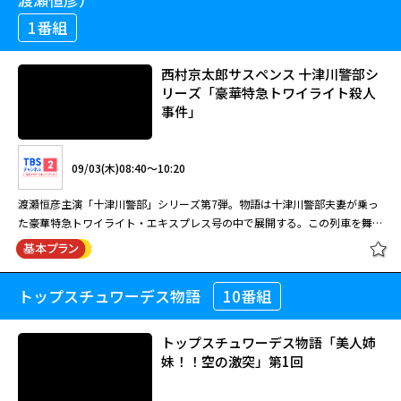
演）
高級クラブの若いホステ ス・井岡さつき（瑛蓮）で、手紙には十津川警部
1番組
と京都で3日間を楽しく過ごしたと記してあるとともに、十津川への恋心 ま
で綴られていた。また、数日前に新宿で暴漢に襲われていたさつきを十津川
08/24(月)01:10～03:50
が助けたとあったが、十津川には全て 身に覚えのないことだった。亀井刑
西村京太郎サスペンス 十津川警部シ
事（石丸謙二郎）と北村警部補（友近）ほか捜査一課の刑事たちは、十津川
リーズ「豪華特急トワイライト殺人
内藤剛志主演の十津川警部シリーズ第5弾を、3時間スペシャルでお届け。
に限っ て浮気はありえないと思いながらも、その手紙が原因で、十津川の
事件」
十津川警部のもとに高級クラブのホステス から手紙が届いた。手紙には京
妻・直子（池上季実子）が家を出て行ったことを知り 複雑な心境だ。さつ
都でともに3日間を過ごしたと記されていたが、十津川には身に覚えがな
きが十津川と泊まったという旅館に亀井が電話をすると、宿の女将は確かに
く…。さら に、秘密パーティーに参加したホステスが次々と殺される連続
その2人に間違いな いと証言する。ということは、誰かが十津川警部の名を
09/03(木)08:40～10:20
殺人事件が発生。早春の京都を舞台に、十津川と、警 部の名を騙るニセ十
騙っているのだろうか。そんな疑問の湧いた数日後、さつきが 新宿の自宅
津川警部の対決の幕が開く！2018年作品。 【ストーリー】 警視庁捜査一課
マンションで死体となって発見される。さつきが行きつけにしていたネット
渡瀬恒彦主演「十津川警部」シリーズ第7弾。物語は十津川警部夫妻が乗っ
閉じる
の十津川警部（内藤剛志）のもとに京都から郵便が届いた。送り主は新宿の
カフェへ行くと、事件の前日に使 用したというパソコンの裏にSDカードが
た豪華特急トワイライト・エキスプレス号の中で展開する。この列車を舞台
高級クラブの若いホステ ス・井岡さつき（瑛蓮）で、手紙には十津川警部
貼り付けてあった。中身を調べるとパーティー中らしき男女8人の集合写真
にシリーズ最凶の冷血な殺人犯・竹内に挑む！ 今回初めて十津川警部の
と京都で3日間を楽しく過ごしたと記してあるとともに、十津川への恋心 ま
が 記録されていた。さつきを含めて女性が5人、男性が3人。男は仮面を被
妻・直子が登場。その直子役にかたせ梨乃が扮するほか、榎木孝明、秋本奈
で綴られていた。また、数日前に新宿で暴漢に襲われていたさつきを十津川
っており素性は分からなかったが、調べを進 めるとさつきが勤めていた高
緒美、薬丸裕英、そして中畑清といった豪華キャストの競演も見どころ。
が助けたとあったが、十津川には全て 身に覚えのないことだった。亀井刑
トップスチュワーデス物語
10番組
西村京太郎サスペンス 十津川警部シ
級クラブのホステスたちとママ、そして常連客だと判明する。
【ストーリー】 十津川警部（渡瀬恒彦）が妻・直子（かたせ梨乃）と久々
事（石丸謙二郎）と北村警部補（友近）ほか捜査一課の刑事たちは、十津川
リーズ「豪華特急トワイライト殺人
の休暇を楽しむつもりで乗った札幌発“豪華特急トワイライト・エキスプレ
に限っ て浮気はありえないと思いながらも、その手紙が原因で、十津川の
事件」
ス号”。トワイライト・エキスプレス号は札幌から大阪まで約22時間で走る
トップスチュワーデス物語「美人姉
妻・直子（池上季実子）が家を出て行ったことを知り 複雑な心境だ。さつ
人気の寝台特急である。その車内で凶悪犯の竹内耕三（榎木孝明）と一緒に
妹！！空の激突」第1回
きが十津川と泊まったという旅館に亀井が電話をすると、宿の女将は確かに
なる。彼は6年前に婦女暴行傷害で十津川が逮捕した男だ。凶悪事件の予感
その2人に間違いな いと証言する。ということは、誰かが十津川警部の名を
09/03(木)08:40～10:20
がして落ち着かない十津川だったが、列車は定刻どおり発車。間もなく殺人