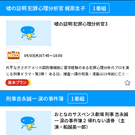
数々の流行語を生み出し、社会現象にもなった『スチュワーデス物語』から
作。この激動の時代を生き、芸術界において“稀代の美男芸術家”と言われる
のひとつ。 ※スチュワーデスの現在の呼称は、客室乗務員（CA）ですが、
嘘の証明 犯罪心理分析官 梶原圭子
1番組
劇場への扉～素晴らしき演劇の世界
6年後の1990年。当時のメインスタッフが再結集し、もうひとつの“物語”が
アメデオ・モディリアーニを浦井健治が演じ、G2と初めてのタッグを組
初回放送当時（1990年）の呼称を文中に使用しました。
～ ミュージカル『モンパルナスの奇
描かれた。元スチュワーデスの新米アシスタントパーサーとおちこぼれスチ
む。また、彼の才能に惚れ込み、支え続けた詩人レオポルド・ズボロフスキ
跡～孤高の画家モディリアーニ～』
ュワーデスたちが国際線を舞台に大活躍？！するさまを描く。“根性”と“成
ーに稲葉友。本作で、本格ミュージカル初出演。また、モディリアーニの運
嘘の証明 犯罪心理分析官3
長”という『スチュワーデス物語』からのエッセンスは残しつつも、登場人
命の女性であり、彼の多くの絵画のモデルにもなっているジャンヌ・エビュ
トップスチュワーデス物語「新人は
物たちの設定などは1990年当時のトレンドが色濃く反映されている。 主人
テルヌを宮澤佐江が演じ、浦井とも3度目の共演を果たす。 本編終了後に
美男子よ ワッ！！」第4回
08/30(日)16:45～19:00
公のアシスタントパーサー・春野宴を演じるのは山田邦子。井森美幸、有森
は、浦井健治SPインタビューを放送。本作を掘り下げることのできるアフ
也実、田中美奈子、とよた真帆、石田ひかりら総勢40名がスチュワーデス
タートークをお楽しみに。 【あらすじ】 第一次世界大戦下のパリ。 無名の
G2脚本・作詞・演出×浦井健治主演×かみむら周平音楽で奏でる珠玉のミ
役に扮する。 物語は、スチュワーデスらの奔放な青春と彼女たちに振り回
画家モディリアーニ（浦井健治）は孤高の画風で批評家を寄せつけず、毎夜
09/03(木)07:45～10:00
ュージカル！ ストレートプレイからミュージカルまで様々な作品を手掛け
される宴の悪戦苦闘ぶり、そして家業の跡継ぎから逃れ結婚に向けて焦りま
カフェで客をスケッチし売り歩いては日々をしのいでいた。ポーランドの若
るG2が長年構想を温めてきたオリジナル・ミュージカル。20世紀初頭、モ
09/01(火)06:00～07:00
くる姉・宴（山田）と妹・環（井森）による結婚競争？が軸となって展開さ
き詩人・ズボロフスキー（稲葉友）はモディリアーニの絵に感動し、彼を成
片平なぎさがアメリカ国防情報局に留学経験のある犯罪心理分析のプロを演
ンパルナス界隈の芸術が溢れかえっていた時代を題材に繰り広げられる本
れる。そして、国際線ゆえに世界の各都市が毎回の舞台となるのも見どころ
功に導こうと自ら画商に転身する。だが、前途には想像を超えた障壁が待ち
じる刑事ドラマ・第3弾！ ある日、捜査一課の班長・湯島は10年前に亡くな
数々の流行語を生み出し、社会現象にもなった『スチュワーデス物語』から
作。この激動の時代を生き、芸術界において“稀代の美男芸術家”と言われる
のひとつ。 ※スチュワーデスの現在の呼称は、客室乗務員（CA）ですが、
受けていた。パリ・モンパルナスの街で繰り広げられる、ふたりの男の友情
った妻の法事に参加していた。崖から転落死した妻の事件は、事故か自殺と
6年後の1990年。当時のメインスタッフが再結集し、もうひとつの“物語”が
アメデオ・モディリアーニを浦井健治が演じ、G2と初めてのタッグを組
初回放送当時（1990年）の呼称を文中に使用しました。
と葛藤、愛と裏切り、警察沙汰、戦争の影、生と死。やがてモディリアーニ
して処理されたが、湯島は未だその結論に納得できずにいた。法事では妻の
閉じる
描かれた。元スチュワーデスの新米アシスタントパーサーとおちこぼれスチ
む。また、彼の才能に惚れ込み、支え続けた詩人レオポルド・ズボロフスキ
はうら若き女性ジャンヌ（宮澤佐江）との愛にのめり込み、衝撃のラストへ
友人・紺野から「話したいことがある」と声を掛けられ、後日合う約束をし
ュワーデスたちが国際線を舞台に大活躍？！するさまを描く。“根性”と“成
ーに稲葉友。本作で、本格ミュージカル初出演。また、モディリアーニの運
と突き進んでいく。 （2024年6月15日～23日 東京・よみうり大手町ホー
刑事吉永誠一 涙の事件簿
1番組
嘘の証明 犯罪心理分析官3
た湯島。しかし約束の日、紺野は変死体として発見されてしまい…。
長”という『スチュワーデス物語』からのエッセンスは残しつつも、登場人
命の女性であり、彼の多くの絵画のモデルにもなっているジャンヌ・エビュ
ル）
トップスチュワーデス物語「泣いて
物たちの設定などは1990年当時のトレンドが色濃く反映されている。 主人
テルヌを宮澤佐江が演じ、浦井とも3度目の共演を果たす。 本編終了後に
おとなのサスペンス劇場 刑事 吉永誠
たまるか、根性だ！！」第5回
公のアシスタントパーサー・春野宴を演じるのは山田邦子。井森美幸、有森
は、浦井健治SPインタビューを放送。本作を掘り下げることのできるアフ
一 涙の事件簿２ 帰れない遺骨 （主
也実、田中美奈子、とよた真帆、石田ひかりら総勢40名がスチュワーデス
タートークをお楽しみに。 【あらすじ】 第一次世界大戦下のパリ。 無名の
演・船越英一郎）
役に扮する。 物語は、スチュワーデスらの奔放な青春と彼女たちに振り回
画家モディリアーニ（浦井健治）は孤高の画風で批評家を寄せつけず、毎夜
09/03(木)07:45～10:00
される宴の悪戦苦闘ぶり、そして家業の跡継ぎから逃れ結婚に向けて焦りま
カフェで客をスケッチし売り歩いては日々をしのいでいた。ポーランドの若