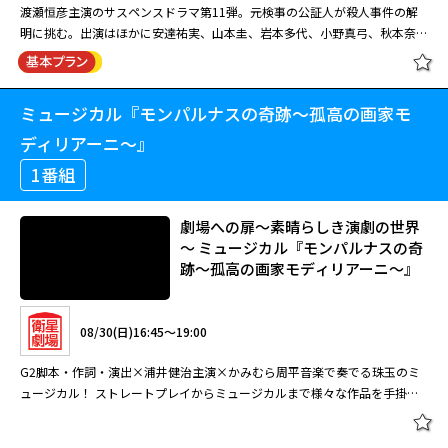
描かれた。元スチュワーデスの新米アシスタントパーサーとおちこぼれスチ
渡瀬恒彦主演のサスペンスドラマ第11弾。元検事の公証人が殺人事件の解
ュワーデスたちが国際線を舞台に大活躍？！するさまを描く。“根性”と“成
明に挑む。出演はほかに安達祐実、山本圭、岩本多代、小野真弓、秋本奈緒
長”という『スチュワーデス物語』からのエッセンスは残しつつも、登場人
美、徳井優、蟹江敬三。 ある日、元検事の公証人・真山壱成（渡瀬恒彦）
トップスチュワーデス物語「恋の太
物たちの設定などは1990年当時のトレンドが色濃く反映されている。 主人
が働く公証役場に、病院職員の長谷部美佳（小野真弓）が訪ねてきた。両親
平洋航路」第2回
公のアシスタントパーサー・春野宴を演じるのは山田邦子。井森美幸、有森
が暮らす実家を建て直したいが、親族とトラブルにならない手段を教えてほ
也実、田中美奈子、とよた真帆、石田ひかりら総勢40名がスチュワーデス
ミュージカル『モンパルナスの奇跡～孤高の画家モ
【おはようサスペンス劇場】 世直し
しいという。美佳には兄が二人いるが、長男はすでに他界、次男の雄二（金
役に扮する。 物語は、スチュワーデスらの奔放な青春と彼女たちに振り回
公務員 ザ・公証人１１ 出演：渡瀬恒
子裕）の妻・ゆかり（秋本奈緒美）は両親や美佳とは折り合いが悪かった。
ディリアーニ～』
される宴の悪戦苦闘ぶり、そして家業の跡継ぎから逃れ結婚に向けて焦りま
彦
だがその矢先、美佳が何者かに殺されてしまう・・・。
08/28(金)06:00～07:00
くる姉・宴（山田）と妹・環（井森）による結婚競争？が軸となって展開さ
1番組
れる。そして、国際線ゆえに世界の各都市が毎回の舞台となるのも見どころ
数々の流行語を生み出し、社会現象にもなった『スチュワーデス物語』から
のひとつ。 ※スチュワーデスの現在の呼称は、客室乗務員（CA）ですが、
08/28(金)08:30～10:20
劇場への扉～素晴らしき演劇の世界
6年後の1990年。当時のメインスタッフが再結集し、もうひとつの“物語”が
初回放送当時（1990年）の呼称を文中に使用しました。
～ ミュージカル『モンパルナスの奇
描かれた。元スチュワーデスの新米アシスタントパーサーとおちこぼれスチ
渡瀬恒彦主演のサスペンスドラマ第11弾。元検事の公証人が殺人事件の解
跡～孤高の画家モディリアーニ～』
ュワーデスたちが国際線を舞台に大活躍？！するさまを描く。“根性”と“成
明に挑む。出演はほかに安達祐実、山本圭、岩本多代、小野真弓、秋本奈緒
長”という『スチュワーデス物語』からのエッセンスは残しつつも、登場人
美、徳井優、蟹江敬三。 ある日、元検事の公証人・真山壱成（渡瀬恒彦）
トップスチュワーデス物語「ふまれ
物たちの設定などは1990年当時のトレンドが色濃く反映されている。 主人
が働く公証役場に、病院職員の長谷部美佳（小野真弓）が訪ねてきた。両親
ても、けられても！！」第3回
08/30(日)16:45～19:00
公のアシスタントパーサー・春野宴を演じるのは山田邦子。井森美幸、有森
が暮らす実家を建て直したいが、親族とトラブルにならない手段を教えてほ
也実、田中美奈子、とよた真帆、石田ひかりら総勢40名がスチュワーデス
しいという。美佳には兄が二人いるが、長男はすでに他界、次男の雄二（金
G2脚本・作詞・演出×浦井健治主演×かみむら周平音楽で奏でる珠玉のミ
役に扮する。 物語は、スチュワーデスらの奔放な青春と彼女たちに振り回
閉じる
子裕）の妻・ゆかり（秋本奈緒美）は両親や美佳とは折り合いが悪かった。
ュージカル！ ストレートプレイからミュージカルまで様々な作品を手掛け
される宴の悪戦苦闘ぶり、そして家業の跡継ぎから逃れ結婚に向けて焦りま
だがその矢先、美佳が何者かに殺されてしまう・・・。
るG2が長年構想を温めてきたオリジナル・ミュージカル。20世紀初頭、モ
08/31(月)06:00～07:00
くる姉・宴（山田）と妹・環（井森）による結婚競争？が軸となって展開さ
ンパルナス界隈の芸術が溢れかえっていた時代を題材に繰り広げられる本
れる。そして、国際線ゆえに世界の各都市が毎回の舞台となるのも見どころ