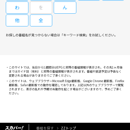
わ
を
ん
他
全
お探しの番組名が見つからない場合は「キーワード検索」をお試しください。
このサイトでは、当日から1週間分はEPGと同等の番組情報が表示され、その先1ヶ月後
まではガイド誌（有料）と同等の番組情報が表示されます。番組や放送予定は予告なく
変更される場合がありますのでご了承ください。
このサイトは、ウェブブラウザーMicrosoft Edge最新版、Google Chrome 最新版、Firefox
最新版、Safari最新版での動作を確認しております。上記以外のウェブブラウザーで閲覧
されますと、表示の乱れや予期せぬ動作を起こす場合がございますので、予めご了承く
ださい。
番組を探す
ZZトップ