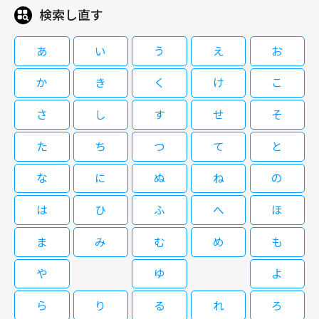
検索し直す
あ
い
う
え
お
か
き
く
け
こ
さ
し
す
せ
そ
た
ち
つ
て
と
な
に
ぬ
ね
の
は
ひ
ふ
へ
ほ
ま
み
む
め
も
や
ゆ
よ
ら
り
る
れ
ろ