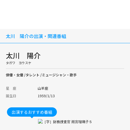
太川 陽介の出演・関連番組
太川 陽介
タガワ ヨウスケ
俳優・女優 /タレント /ミュージシャン・歌手
星 座
山羊座
誕生日
1959/1/13
出演するおすすめ番組