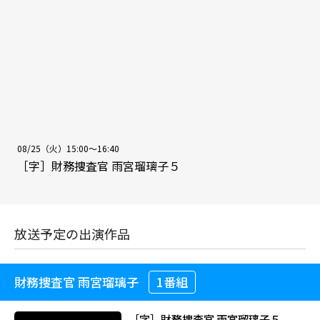
08/25（火）15:00～16:40
［字］財務捜査官 雨宮瑠璃子５
放送予定の出演作品
財務捜査官 雨宮瑠璃子
1番組
［字］財務捜査官 雨宮瑠璃子５