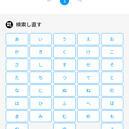
1
ステージ！
と ♪君はインスタントコーヒー／PEGMO ほか
検索し直す
08/31(月)00:00～00:45
1974年〜1986年にNHKで放送された、当時のアイドルたちが多数出演、
あ
い
う
え
お
NHKホールで公開収録された若者向けの音楽番組。一世を風靡したアイドル
たちのフレッシュな映像をお届けします。 (NHK放送日：1983年7月24日)
か
き
く
け
こ
＜歌唱曲＞ ♪スマイル・フォー・ミー／中森明菜 ♪スローモーション／河
合奈保子 ♪渚のライオン／早見優 ♪月の浜辺／岩崎良美 ♪踊り子／少年隊
さ
し
す
せ
そ
♪こっちをお向きよソフィア／山下久美子 ♪愛してA-CHI-CHI！／今井まこ
閉じる
と ♪君はインスタントコーヒー／PEGMO ほか
た
ち
つ
て
と
な
に
ぬ
ね
の
は
ひ
ふ
へ
ほ
ま
み
む
め
も
や
ゆ
よ