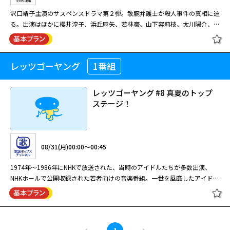
入所者 の虐待について探っていたことが分かる。 捜査一課の村上徳一郎
財務捜査官も 捜査に加わることになった。 ホームの経営者、徳永周吾（遠
沢口靖子主演のサスペンスドラマ第２弾。敏腕弁護士が殺人事件の真相に迫
（柳葉）の要請で瑠璃子たち財務捜査官も捜査に加わり、帳簿などを徹底的
藤憲一）は不正を働く人物ではないとホームのスタッフと入所者たちは口を
る。出演はほかに櫻井淳子、浜丘麻矢、若林豪、山下容莉枝、太川陽介、古
に調べ上げる。経 理の書類を調べながら、瑠璃子はホーム経営者の意外な
揃える。ホ ームの運営は楽ではないが、健全な経営をしていたようだ。そ
閉じる
谷一行。 里村タマミ（沢口靖子）は法律事務所に雇われている弁護士、通
行動に気付く。しかし、決定的な手がかりが得られぬ中、第 二の殺人が起
んなホームを社会福祉法人代表の小野哲也（小須田康 人）が乗っ取ろうと
称「イソベン」。ある日、タマミは育児ノイローゼから生後３ヶ月のわが子
こる。 【ストーリー】 ルポライターの安西聡（大波誠）が何者かに鋭利な
企んでいた。小野は詐偽などの悪い噂が絶えない人物だ。 瑠璃子と村上が
を殺害した母・八尋由花（浜丘麻矢）の弁護を担当することに。犯行後、彼
刃物で殺された。捜査一課の村上徳郎（柳葉敏郎）をはじめとする 刑事た
事件の真相を推理していた矢先、ホームの介護士、吉原が安西と同じ手口で
レッツゴーヤング
1番組
夏樹静子サスペンス 霧氷 ～イソベ
女は霧ヶ峰に向かい山中を彷徨っていたところを、通りかかった地元の陶芸
ちは、安西がある介護老人ホームの金の流れと入居者虐待について取材して
殺害される。吉原と安 西は小野の指図でホームを陥れるためホームのスキ
ン・里村タマミの事件簿～
家・乾陶子（櫻井淳子）に保護されたという。タマミは助手の正木憲一
いたことを突き止めた。偶然にも そのホームには雨宮瑠璃子（浅野ゆう
ャンダルを偽装していたことが分かる。また徳永が信頼する愛 人、鹿島は
（佐々木岳史）と共に陶子の元を訪ねるが・・・。
子）の叔父、俊樹（佐竹明夫）も入所していた。入所者には認知症を患う山
るみ（藤森夕子）までも小野に寝返っていた。 一方、経理書類を緻密に調
レッツゴーヤング #8 真夏のトップ
根寿 美子（水野久美）ほか、手のかかる老人も多く、瑠璃子は介護士の吉
べていた瑠璃子は、徳永の不審な行動に気付くのだが…。
ステージ！
原高志（太川陽介）や医師の加賀順次（松永博 史）たちの献身的な看護に
08/25(火)19:05～21:00
感心していた。そんななか村上の依頼で藤堂房雄（伊武雅刀）と瑠璃子たち
財務捜査官も 捜査に加わることになった。 ホームの経営者、徳永周吾（遠
沢口靖子主演のサスペンスドラマ第２弾。敏腕弁護士が殺人事件の真相に迫
藤憲一）は不正を働く人物ではないとホームのスタッフと入所者たちは口を
08/31(月)00:00～00:45
る。出演はほかに櫻井淳子、浜丘麻矢、若林豪、山下容莉枝、太川陽介、古
揃える。ホ ームの運営は楽ではないが、健全な経営をしていたようだ。そ
谷一行。 里村タマミ（沢口靖子）は法律事務所に雇われている弁護士、通
んなホームを社会福祉法人代表の小野哲也（小須田康 人）が乗っ取ろうと
1974年〜1986年にNHKで放送された、当時のアイドルたちが多数出演、
称「イソベン」。ある日、タマミは育児ノイローゼから生後３ヶ月のわが子
企んでいた。小野は詐偽などの悪い噂が絶えない人物だ。 瑠璃子と村上が
NHKホールで公開収録された若者向けの音楽番組。一世を風靡したアイドル
を殺害した母・八尋由花（浜丘麻矢）の弁護を担当することに。犯行後、彼
事件の真相を推理していた矢先、ホームの介護士、吉原が安西と同じ手口で
たちのフレッシュな映像をお届けします。 (NHK放送日：1983年7月24日)
女は霧ヶ峰に向かい山中を彷徨っていたところを、通りかかった地元の陶芸
殺害される。吉原と安 西は小野の指図でホームを陥れるためホームのスキ
＜歌唱曲＞ ♪スマイル・フォー・ミー／中森明菜 ♪スローモーション／河
閉じる
家・乾陶子（櫻井淳子）に保護されたという。タマミは助手の正木憲一
ャンダルを偽装していたことが分かる。また徳永が信頼する愛 人、鹿島は
合奈保子 ♪渚のライオン／早見優 ♪月の浜辺／岩崎良美 ♪踊り子／少年隊
（佐々木岳史）と共に陶子の元を訪ねるが・・・。
るみ（藤森夕子）までも小野に寝返っていた。 一方、経理書類を緻密に調
レッツゴーヤング #8 真夏のトップ
♪こっちをお向きよソフィア／山下久美子 ♪愛してA-CHI-CHI！／今井まこ
べていた瑠璃子は、徳永の不審な行動に気付くのだが…。