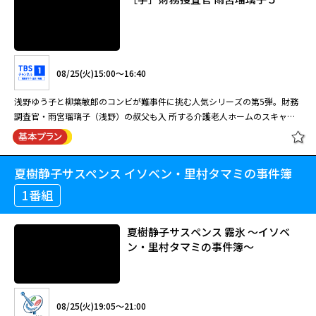
08/25(火)15:00～16:40
浅野ゆう子と柳葉敏郎のコンビが難事件に挑む人気シリーズの第5弾。財務
調査官・雨宮瑠璃子（浅野）の叔父も入 所する介護老人ホームのスキャン
ダルを取材していたルポライターが殺された。ルポライターは経理の不正と
入所者 の虐待について探っていたことが分かる。 捜査一課の村上徳一郎
（柳葉）の要請で瑠璃子たち財務捜査官も捜査に加わり、帳簿などを徹底的
夏樹静子サスペンス イソベン・里村タマミの事件簿
［字］財務捜査官 雨宮瑠璃子５
に調べ上げる。経 理の書類を調べながら、瑠璃子はホーム経営者の意外な
行動に気付く。しかし、決定的な手がかりが得られぬ中、第 二の殺人が起
1番組
こる。 【ストーリー】 ルポライターの安西聡（大波誠）が何者かに鋭利な
刃物で殺された。捜査一課の村上徳郎（柳葉敏郎）をはじめとする 刑事た
夏樹静子サスペンス 霧氷 ～イソベ
ちは、安西がある介護老人ホームの金の流れと入居者虐待について取材して
ン・里村タマミの事件簿～
08/25(火)15:00～16:40
いたことを突き止めた。偶然にも そのホームには雨宮瑠璃子（浅野ゆう
子）の叔父、俊樹（佐竹明夫）も入所していた。入所者には認知症を患う山
浅野ゆう子と柳葉敏郎のコンビが難事件に挑む人気シリーズの第5弾。財務
根寿 美子（水野久美）ほか、手のかかる老人も多く、瑠璃子は介護士の吉
調査官・雨宮瑠璃子（浅野）の叔父も入 所する介護老人ホームのスキャン
原高志（太川陽介）や医師の加賀順次（松永博 史）たちの献身的な看護に
08/25(火)19:05～21:00
ダルを取材していたルポライターが殺された。ルポライターは経理の不正と
感心していた。そんななか村上の依頼で藤堂房雄（伊武雅刀）と瑠璃子たち