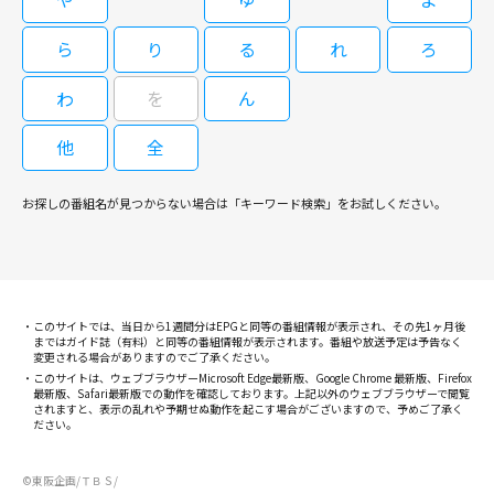
ら
り
る
れ
ろ
わ
を
ん
他
全
お探しの番組名が見つからない場合は「キーワード検索」をお試しください。
このサイトでは、当日から1週間分はEPGと同等の番組情報が表示され、その先1ヶ月後
まではガイド誌（有料）と同等の番組情報が表示されます。番組や放送予定は予告なく
変更される場合がありますのでご了承ください。
このサイトは、ウェブブラウザーMicrosoft Edge最新版、Google Chrome 最新版、Firefox
最新版、Safari最新版での動作を確認しております。上記以外のウェブブラウザーで閲覧
されますと、表示の乱れや予期せぬ動作を起こす場合がございますので、予めご了承く
ださい。
©東阪企画/ＴＢＳ/