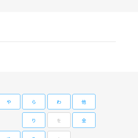
や
ら
わ
他
り
を
全