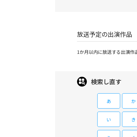
放送予定の出演作品
1か月以内に放送する出演作
検索し直す
あ
か
い
き