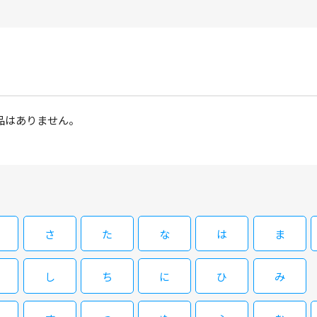
品はありません。
さ
た
な
は
ま
し
ち
に
ひ
み