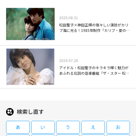
1983年にフジテレビで放送された、30分まるごと松田聖子だけが出演する
伝説の音楽番組。オリジナル放送版全5話をお送りします。
2025.08.31
松田聖子×神田正輝の瑞々しい演技がカリ
ブ海に光る！1985年制作「カリブ・愛のシ
ンフォニー」
ザ・スター 松田聖子 振り向け
ば・・・聖子＃2
2024.07.28
アイドル・松田聖子のキラキラ輝く魅力が
08/16(日)19:30～20:00
あふれる伝説の音楽番組「ザ・スター 松田
聖子 振り向けば・・・聖子」
1983年にフジテレビで放送された、30分まるごと松田聖子だけが出演する
伝説の音楽番組。オリジナル放送版全5話をお送りします。
検索し直す
ザ・スター 松田聖子 振り向け
ば・・・聖子＃3
あ
い
う
え
お