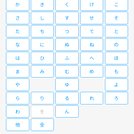
か
き
く
け
こ
08/16(日)20:00～20:30
さ
し
す
せ
そ
1983年にフジテレビで放送された、30分まるごと松田聖子だけが出演する
伝説の音楽番組。オリジナル放送版全5話をお送りします。
た
ち
つ
て
と
な
に
ぬ
ね
の
ザ・スター 松田聖子 振り向け
は
ひ
ふ
へ
ほ
ば・・・聖子＃4
ま
み
む
め
も
08/16(日)20:30～21:00
や
ゆ
よ
1983年にフジテレビで放送された、30分まるごと松田聖子だけが出演する
ら
り
る
れ
ろ
伝説の音楽番組。オリジナル放送版全5話をお送りします。
わ
を
ん
他
全
ザ・スター 松田聖子 振り向け
ば・・・聖子＃5