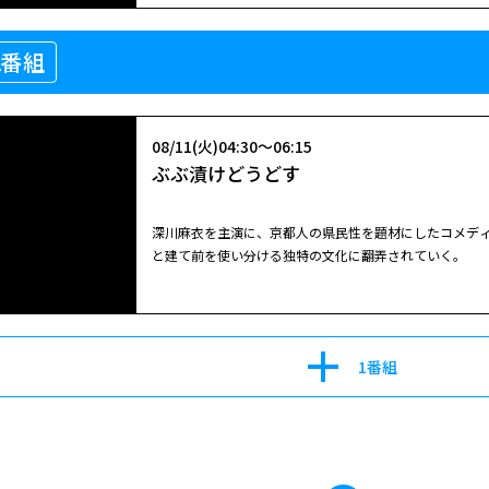
08/09(日)09:30～12:00
2番組
劇場
人気芸人にして芥川賞作家・又吉直樹による初の長編恋
08/11(火)04:30～06:15
青年と、彼を支え続ける献身的な恋人との葛藤を綴る。
ぶぶ漬けどうどす
深川麻衣を主演に、京都人の県民性を題材にしたコメデ
と建て前を使い分ける独特の文化に翻弄されていく。
閉じる
1番組
08/11(火)04:30～06:15
ぶぶ漬けどうどす