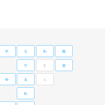
ィ。京都の老舗扇子店を実家に持つ男性と結婚した主人公が、本音
や
ら
わ
他
ィ。京都の老舗扇子店を実家に持つ男性と結婚した主人公が、本音
都の独特な文化をユーモアたっぷりに描いたシニカルで痛快なコメ
をはじめ、京都の老舗商店を取材する中で、婉曲な京言葉の裏に潜
り
を
全
う蟲」などの深川が、京都人を理解しようとして暴走気味に突っ走
母役を圧倒的な存在感で演じた。土地の文化を茶化すのではなく、
したコメディとなった。 フリーライターのまどか
ゆ
る
ん
題材として、夫の実家である京都の老舗扇子店の取材を始めた。大
環や老舗商店の女将たちが発する“京言葉”の真意がなかなかつか
京都のことを理解していくまどかだったが、ある日、店を訪れたＴ
れ