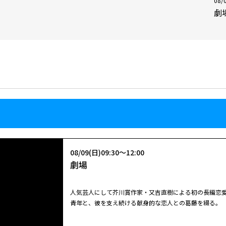
08/
劇
08/09(日)09:30～12:00
劇場
人気芸人にして芥川賞作家・又吉直樹による初の長編恋
青年と、彼を支え続ける献身的な恋人との葛藤を綴る。