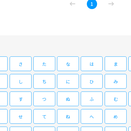
1
深川麻衣を主演に、京都人の県民性を題材にしたコメデ
と建て前を使い分ける独特の文化に翻弄されていく。
09/02(水)14:00～15:40
ぶぶ漬けどうどす
さ
た
な
は
ま
深川麻衣を主演に、京都人の県民性を題材にしたコメデ
と建て前を使い分ける独特の文化に翻弄されていく。 京
ディ。フリーライターの女性が、夫の実家である扇子店
し
ち
に
ひ
み
む本音を読み取りきれずにいざこざを生んでいく。「嗤
る主人公を好演し、室井滋が老舗扇子店の女将である義
人間関係の摩擦やすれ違いを丁寧に描き、誰もが共感できる笑いに転化
す
つ
ぬ
ふ
む
閉じる
は、漫画家の友人・莉子と連載するコミックエッセイの
好きな京都の理解者たろうと意気込むまどかだが、義母の
めず、意欲だけが空回り。失敗を重ねながら、少しずつ
せ
て
ね
へ
め
Ｖ番組の取材に応じたことがやがて大問題に……。