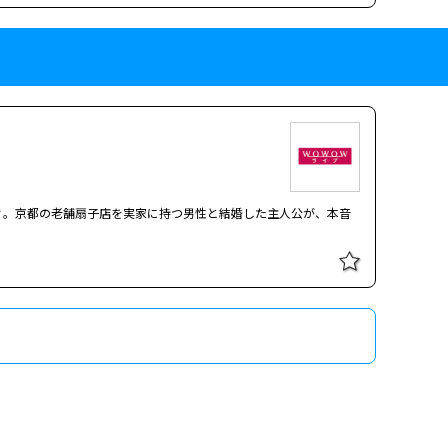
愛小説を、行定勲監督が映画化。演劇界での成功を夢見るしがない
ィ。京都の老舗扇子店を実家に持つ男性と結婚した主人公が、本音