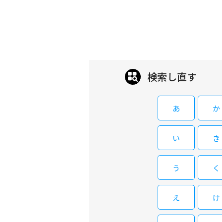
検索し直す
あ
か
い
き
う
く
え
け