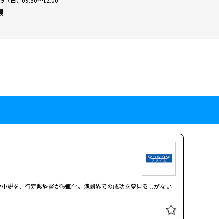
09（日）09:30～12:00
場
愛小説を、行定勲監督が映画化。演劇界での成功を夢見るしがない