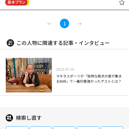
しかも、「ABCキラー」と名乗る犯人から、警察と火村宛に挑戦状が届く。
子・勇気は、大学受験に失敗、彼女にもフラれる。そんな時、ふと目にした
閉じる
08/17(月)02:30～05:05
火村と有栖川はさっそく捜査への協力を開始するが、二人の前に新聞記者・
パンフレットの美女につられ、逃げ出すように1年間の林業研修プログラム
因幡丈一郎（佐藤隆太）が現れ、火村を挑発するのだった・・・。
WOOD JOB!(ウッジョブ) ～神去なあ
に参加を決める。着いたのはケータイの電波も届かぬ“超”田舎の神去(かむ
有栖川有栖原作、斎藤工・窪田正孝がバディを組むミステリードラマ。犯罪
1
なあ日常～
さり)村。たまらず逃げ出そうとするが、とてつもなく魅力的な村人やお目
学者と推理作家が事件の謎を解く。出演はほかに優香、山本美月、長谷川京
当てのパンフレットの美人・直紀たちに囲まれ、少しずつ変化してゆく。は
子、生瀬勝久、夏木マリ。 究極の犯罪を追い求める犯罪学者・火村英生
たして勇気は村の生活にこのままなじめるのか、そして直紀との恋の行方は
（斎藤工）と、彼の捜査を観察する推理作家・有栖川有栖（窪田正孝）。お
この人物に関連する記事・インタビュー
—？
よそ捜査現場に似つかわしくないこの２人がバディを組み、互いの欠点を補
09/08(火)21:00～23:00
完し合いながら、犯罪者が残した“トリック”という挑戦状を解明。まるで美
閉じる
しい手品のように究極的に美しいロジックで、予想を覆す真相を炙り出して
林業研修プログラムにひょんなことから参加した、都会っ子の青春奮闘記。
いく・・・。
染谷将太×長澤まさみ×伊藤英明の豪華キャストが集結した、矢口史靖監督
2023.07.14
によるワイルドすぎる青春エンタテインメント！ チャランポランな都会っ
マキタスポーツが「独特な視点の客が集ま
子・勇気は、大学受験に失敗、彼女にもフラれる。そんな時、ふと目にした
るBAR」で一番印象強かったゲストとは？
パンフレットの美女につられ、逃げ出すように1年間の林業研修プログラム
に参加を決める。着いたのはケータイの電波も届かぬ“超”田舎の神去(かむ
閉じる
さり)村。たまらず逃げ出そうとするが、とてつもなく魅力的な村人やお目
当てのパンフレットの美人・直紀たちに囲まれ、少しずつ変化してゆく。は
たして勇気は村の生活にこのままなじめるのか、そして直紀との恋の行方は
—？
検索し直す