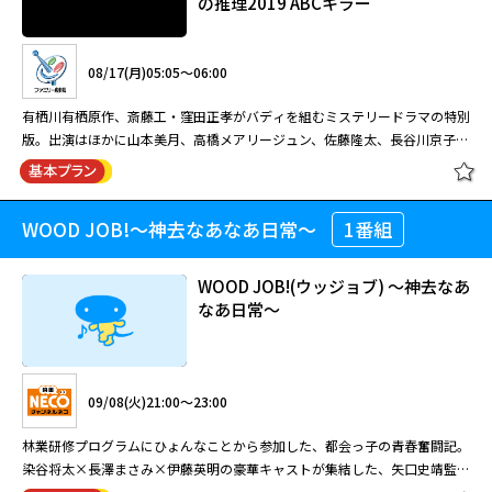
の推理2019 ABCキラー
有栖川有栖原作、斎藤工・窪田正孝がバディを組むミステリードラマ。犯罪
学者と推理作家が事件の謎を解く。出演はほかに優香、山本美月、長谷川京
08/17(月)05:05～06:00
子、生瀬勝久、夏木マリ。
有栖川有栖原作、斎藤工・窪田正孝がバディを組むミステリードラマの特別
[HV][字]臨床犯罪学者 火村英生の推
版。出演はほかに山本美月、高橋メアリージュン、佐藤隆太、長谷川京子、
理【一挙】#4-7
夏木マリ。 究極の犯罪を追い求める犯罪学者・火村英生（斎藤工）と、彼
の捜査を観察する推理作家・有栖川有栖（窪田正孝）。ある日、兵庫と大阪
でアガサ・クリスティの「ABC殺人事件」を模倣した連続殺人事件が発生。
WOOD JOB!～神去なあなあ日常～
1番組
＜ファミ劇BOM！盆！イッキ見 ９
しかも、「ABCキラー」と名乗る犯人から、警察と火村宛に挑戦状が届く。
DAYS 2026＞ 臨床犯罪学者 火村英生
08/16(日)23:10～02:30
火村と有栖川はさっそく捜査への協力を開始するが、二人の前に新聞記者・
の推理2019 ABCキラー
因幡丈一郎（佐藤隆太）が現れ、火村を挑発するのだった・・・。
WOOD JOB!(ウッジョブ) ～神去なあ
有栖川有栖原作、斎藤工・窪田正孝がバディを組むミステリードラマ。犯罪
なあ日常～
学者と推理作家が事件の謎を解く。出演はほかに優香、山本美月、長谷川京
08/17(月)05:05～06:00
子、生瀬勝久、夏木マリ。
有栖川有栖原作、斎藤工・窪田正孝がバディを組むミステリードラマの特別
09/08(火)21:00～23:00
＜ファミ劇BOM！盆！イッキ見 ９
版。出演はほかに山本美月、高橋メアリージュン、佐藤隆太、長谷川京子、
DAYS 2026＞ 臨床犯罪学者 火村英生
夏木マリ。 究極の犯罪を追い求める犯罪学者・火村英生（斎藤工）と、彼
林業研修プログラムにひょんなことから参加した、都会っ子の青春奮闘記。
の推理（終） #8,9,10
の捜査を観察する推理作家・有栖川有栖（窪田正孝）。ある日、兵庫と大阪
染谷将太×長澤まさみ×伊藤英明の豪華キャストが集結した、矢口史靖監督
でアガサ・クリスティの「ABC殺人事件」を模倣した連続殺人事件が発生。
によるワイルドすぎる青春エンタテインメント！ チャランポランな都会っ