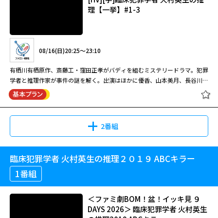
理【一挙】#1-3
08/16(日)20:25～23:10
有栖川有栖原作、斎藤工・窪田正孝がバディを組むミステリードラマ。犯罪
学者と推理作家が事件の謎を解く。出演はほかに優香、山本美月、長谷川京
子、生瀬勝久、夏木マリ。
2番組
臨床犯罪学者 火村英生の推理２０１９ ABCキラー
[HV][字]臨床犯罪学者 火村英生の推
理【一挙】#1-3
1番組
＜ファミ劇BOM！盆！イッキ見 ９
DAYS 2026＞ 臨床犯罪学者 火村英生
08/16(日)20:25～23:10