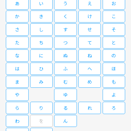
あ
い
う
え
お
か
き
く
け
こ
さ
し
す
せ
そ
た
ち
つ
て
と
な
に
ぬ
ね
の
は
ひ
ふ
へ
ほ
ま
み
む
め
も
や
ゆ
よ
ら
り
る
れ
ろ
わ
を
ん