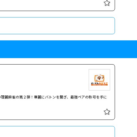
ペア決定戦～ #4
トンを繋ぎ、最強ペアの称号を手にするのは果たしてどの二人なの
い理麗麻雀の第２弾！華麗にバトンを繋ぎ、最強ペアの称号を手に
ペア決定戦～ #5
トンを繋ぎ、最強ペアの称号を手にするのは果たしてどの二人なの