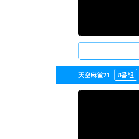
天空麻雀21
8番組