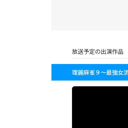
放送予定の出演作品
理麗麻雀９～最強女