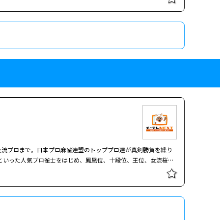
。 女流プロ：宮内こずえ、二階堂亜樹、
、岡田紗佳 男性プロ：荒正義、森山茂和、灘麻太郎、伊藤優孝、
をかけ競い合う。対局中にプレーヤーが入れ替わる途中交替システ
トンを繋ぎ、最強ペアの称号を手にするのは果たしてどの二人なの
女流プロまで。日本プロ麻雀連盟のトッププロ達が真剣勝負を繰り
れていく。初代王者・チーム野獣（清水香織、和久津晶）の二連覇
い合う。対局中にプレーヤーが入れ替わる途中交替システムを採用。
＆井上絵美子、高宮まり＆岡田紗佳
はファン必見の名場面を織り交ぜた特別編集！日本プロ麻雀連盟の
女流プロとの掛け合いが楽しい、日吉辰哉の実況も見どころの一
ム 二階堂 （二階堂亜樹・二階堂瑠美） ※3代目優勝／チーム ツ
ダイヤ（和泉由希子・手塚紗掬）／チーム ブラックマーメイド（魚谷
流ペア決定戦～＃6
奈）／チーム レイはる（川上レイ・木下遥）／チーム 悩殺キャッツ
女流プロまで。日本プロ麻雀連盟のトッププロ達が真剣勝負を繰り
トンを繋ぎ、最強ペアの称号を手にするのは果たしてどの二人なの
戦するトーナメント戦。全ての対局が激闘必至！さらに牌譜システ
女流プロまで。日本プロ麻雀連盟のトッププロ達が真剣勝負を繰り
。 女流プロ：宮内こずえ、二階堂亜樹、
い合う。対局中にプレーヤーが入れ替わる途中交替システムを採用。
、岡田紗佳 男性プロ：荒正義、森山茂和、灘麻太郎、伊藤優孝、
ぜた特別編集！日本プロ麻雀連盟のオールスターが激突する真剣勝
女流プロまで。日本プロ麻雀連盟のトッププロ達が真剣勝負を繰り
女流プロとの掛け合いが楽しい、日吉辰哉の実況も見どころの一
」を貫いてきたからこそ、質の高い対局が生まれ、数々の「名勝
戦。 全ての対局が激闘必至！ さらに牌譜システムを利用した対
チーム アイスダイヤ（和泉由希子・手塚紗掬）／チーム ブラック
ては消える中で、ファンに支持され、今年２０回を迎える。栄冠を
魚谷侑未、岡田紗佳、古川
東城りお・中田花奈）／チーム レイはる（川上レイ・木下遥）／チ
ロ：佐々木寿人、荒正義、沢崎誠、森下剛人、森山茂和、伊藤優
吉辰哉
佐々木寿人、ともたけ雅晴、灘麻太郎、紺野真太郎、沢崎誠、前原
女流プロまで。日本プロ麻雀連盟のトッププロ達が真剣勝負を繰り