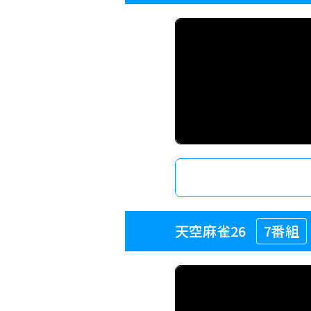
天空麻雀26
7番組