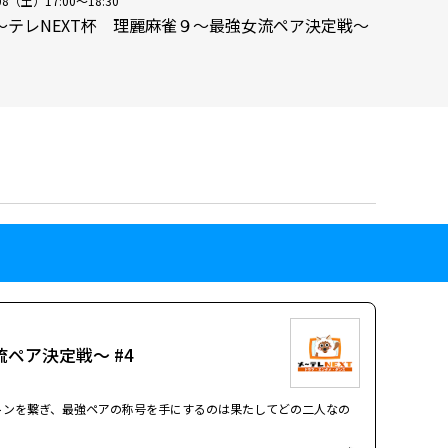
08（土）17:00～18:30
～テレNEXT杯 理麗麻雀９～最強女流ペア決定戦～
ペア決定戦～ #4
トンを繋ぎ、最強ペアの称号を手にするのは果たしてどの二人なの