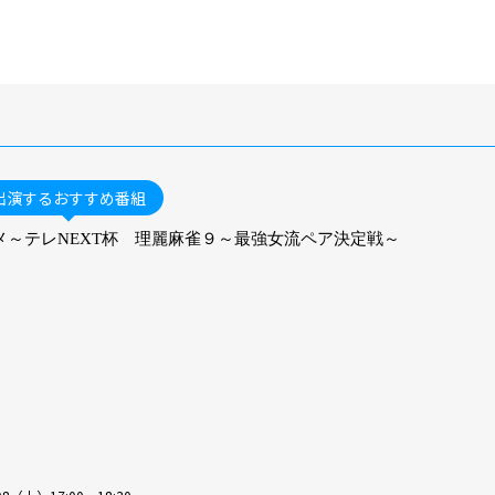
出演するおすすめ番組