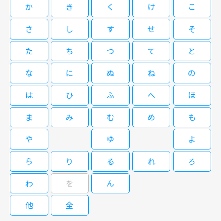
ＷＯＷ ＦＩＬＭＳ作品。 雨の日に猟奇殺人事件が連続発生。まるで犠牲
たと分かるが、遥もその事件の裁判員だった。犯人“カエル男”は続いて遥と
か
き
く
け
こ
08/15(土)14:40～15:35
者を制裁するかのような犯人はカエルのマスクをかぶり、自分が殺人のアー
その息子にも近づく。
ティストだと自称する“カエル男”。週刊ヤングマガジンに連載された人気コ
出演：伊藤英明、篠原涼子、古田新太 ほか 地上波放送日：2003年4月19
さ
し
す
せ
そ
ミックを「るろうに剣心」３部作の大友啓史監督が、小栗、尾野真千子、
日～7月5日
閉じる
「怒り」の妻夫木聡ら豪華キャストを迎えて映画化。米映画「セブン」に大
た
ち
つ
て
と
きく影響を受けたような、スリリングなサイコスリラーに仕上がった。同
年、よりショッキングなアナザーストーリー「ミュージアム ‐序章‐」も
な
に
ぬ
ね
の
作られ、こちらも評判を呼んだ。 刑事の仕事に執念を燃やす沢村は妻・遥
ぼくの魔法使い 一挙放送 #6
や幼い息子との生活をないがしろにしがちだが、新たに担当した連続事件に
は
ひ
ふ
へ
ほ
戦慄する。犠牲者が惨殺された２つの事件はいずれも雨の日に発生していた
が、犠牲者の遺体のそばには“××の刑”という犯人からのメモが残されてい
た。やがて犠牲者２人がどちらもある猟奇殺人事件の裁判で裁判員をしてい
ま
み
む
め
も
たと分かるが、遥もその事件の裁判員だった。犯人“カエル男”は続いて遥と
08/15(土)15:35～16:30
その息子にも近づく。
や
ゆ
よ
出演：伊藤英明、篠原涼子、古田新太 ほか 地上波放送日：2003年4月19
日～7月5日
ら
り
る
れ
ろ
わ
を
ん
ぼくの魔法使い 一挙放送 #7
他
全