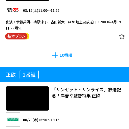
読み書きができないまま大人になった男性が、妻にラブレターを贈るため定
08/15(土)11:00～11:55
年を機に夜間学校に通い始める。実話をもとに、笑福亭鶴瓶と原田知世が夫
婦役を演じた感動作。
出演：伊藤英明、篠原涼子、古田新太 ほか 地上波放送日：2003年4月19
日～7月5日
３５年目のラブレター
10番組
09/03(木)06:30～08:40
正欲
1番組
ぼくの魔法使い 一挙放送 #1
読み書きができないまま大人になった男性が、妻にラブレターを贈るため定
年を機に夜間学校に通い始める。実話をもとに、笑福亭鶴瓶と原田知世が夫
「サンセット・サンライズ」放送記
婦役を演じた感動作。 主題歌：秦基博（「ずっと作りかけのラブソン
念！岸善幸監督特集 正欲
グ」） 新聞紙上で紹介された実話を下敷きにした心温まるヒューマンドラ
マ。笑福亭鶴瓶が、定年を過ぎて一から読み書きを学び始めた夫役をひたむ
08/15(土)11:00～11:55
きに演じ、原田知世が彼を献身的に支える妻役に扮した。２人が醸す温かな
閉じる
夫婦の空気感とユーモアで、夫婦の絆、学ぶことの喜び、幸せの本質を丁寧
出演：伊藤英明、篠原涼子、古田新太 ほか 地上波放送日：2003年4月19
08/20(木)16:50～19:15
に描き出す。若き日の夫婦役を重岡大毅と上白石萌音が演じ、こちらも好演
日～7月5日
を見せた。主人公を励まし、見守る夜間学校の教師役で安田顕が共演。秦基