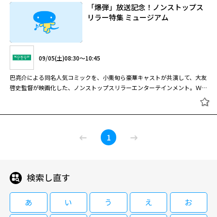
出演：伊藤英明、篠原涼子、古田新太 ほか 地上波放送日：2003年4月19
ジェクトＸ」というべきエンターテインメント時代劇大作。西田敏行が主人
「爆弾」放送記念！ノンストップス
けんかが絶えない検事の寺井啓喜。実家で代わり映えのしない退屈な日常生
日～7月5日
公に扮して熱演を披露するほか、椎名桔平、大竹しのぶ、福田沙紀ら、豪華
リラー特集 ミュージアム
活を過ごしている桐生夏月は、中学の時に転校していった佐々木佳道が地元
多彩な競演陣も見もの。 戦国時代の１５７６年。天下統一という野望の実
に戻ってきたことを知る。大学のダンスサークルに所属する諸橋大也は学内
08/23(日)09:30～12:00
現にあと一歩まで迫った織田信長は、琵琶湖を望む安土の地に巨大な城を築
屈指のイケメン男子。＜ダイバーシティ＝多様性＞をテーマにした学園祭の
くことを決意。金閣寺を建立した京の池上家、奈良の大仏殿を造った中井一
イベントを企画した神戸八重子は、誰にも心を開かずにいる大也にイベント
ぼくの魔法使い 一挙放送 #4
織田信長の厳命を受け、安土城の築城という前代未聞の難事業に取り組むこ
門と指図（設計図）をめぐる争いを勝ち抜き、築城の総棟梁の地位を獲得し
09/05(土)08:30～10:45
への参加を要請する。
とになった宮大工と、その周囲の人々が織り成す人間模様を、ドラマティッ
た熱田の宮大工・岡部又右衛門は、愛する妻子や門下の大工たちに支えられ
クに描いた話題の時代劇。 安土の山を丸ごと一つ城にせよ。天下統一の野
ながら難事業に懸命に取り組む。しかし彼の前にはなお多くの困難や試練が
巴亮介による同名人気コミックを、小栗旬ら豪華キャストが共演して、大友
望に燃える織田信長の厳命を受け、前代未聞のスケールを誇る巨城の建造と
待ち受けていた。
啓史監督が映画化した、ノンストップスリラーエンターテインメント。ＷＯ
いう難事業に挑むことになったひとりの宮大工。彼がさまざまな苦難と闘い
ＷＯＷ ＦＩＬＭＳ作品。 雨の日に猟奇殺人事件が連続発生。まるで犠牲
08/15(土)13:45～14:40
ながら安土城を一から作り上げていく様子を、第１１回松本清張賞を受賞し
者を制裁するかのような犯人はカエルのマスクをかぶり、自分が殺人のアー
閉じる
た山本兼一の同名小説をもとに波瀾万丈に描いた、いわば戦国時代版「プロ
ティストだと自称する“カエル男”。週刊ヤングマガジンに連載された人気コ
出演：伊藤英明、篠原涼子、古田新太 ほか 地上波放送日：2003年4月19
ジェクトＸ」というべきエンターテインメント時代劇大作。西田敏行が主人
「爆弾」放送記念！ノンストップス
ミックを「るろうに剣心」３部作の大友啓史監督が、小栗、尾野真千子、
日～7月5日
公に扮して熱演を披露するほか、椎名桔平、大竹しのぶ、福田沙紀ら、豪華
1
リラー特集 ミュージアム
「怒り」の妻夫木聡ら豪華キャストを迎えて映画化。米映画「セブン」に大
多彩な競演陣も見もの。 戦国時代の１５７６年。天下統一という野望の実
きく影響を受けたような、スリリングなサイコスリラーに仕上がった。同
現にあと一歩まで迫った織田信長は、琵琶湖を望む安土の地に巨大な城を築
年、よりショッキングなアナザーストーリー「ミュージアム ‐序章‐」も
くことを決意。金閣寺を建立した京の池上家、奈良の大仏殿を造った中井一
作られ、こちらも評判を呼んだ。 刑事の仕事に執念を燃やす沢村は妻・遥
ぼくの魔法使い 一挙放送 #5
門と指図（設計図）をめぐる争いを勝ち抜き、築城の総棟梁の地位を獲得し
検索し直す
09/05(土)08:30～10:45
や幼い息子との生活をないがしろにしがちだが、新たに担当した連続事件に
た熱田の宮大工・岡部又右衛門は、愛する妻子や門下の大工たちに支えられ
戦慄する。犠牲者が惨殺された２つの事件はいずれも雨の日に発生していた
ながら難事業に懸命に取り組む。しかし彼の前にはなお多くの困難や試練が
巴亮介による同名人気コミックを、小栗旬ら豪華キャストが共演して、大友
が、犠牲者の遺体のそばには“××の刑”という犯人からのメモが残されてい
あ
い
う
え
お
待ち受けていた。
啓史監督が映画化した、ノンストップスリラーエンターテインメント。ＷＯ
た。やがて犠牲者２人がどちらもある猟奇殺人事件の裁判で裁判員をしてい