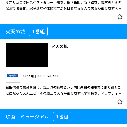
朝井リョウの同名ベストセラー小説を、稲垣吾郎、新垣結衣、磯村勇斗らの
博による主題歌「ずっと作りかけのラブソング」も物語の余韻を深めてい
競演で映画化。家庭環境や性的指向が各自異なる５人の男女が織り成す人間
る。 貧しい家でろくに学校に通えず、読み書きができないまま成人した寿
模様を描いた異色群像劇。 「桐島、部活やめるってよ」「何者」などで知
司職人の保。定年を迎えた彼は、長年連れ添った妻の皎子に感謝を伝えるた
ぼくの魔法使い 一挙放送 #2
られ、映画やドラマ化された作品も数多い人気作家の朝井。そんな彼のデビ
め、大きな決心をする。夜間学校に入学したのだ。新婚時代、皎子は保が読
ュー１０周年作品として発表され、第３４回柴田錬三郎賞も受賞した同名ベ
み書きができないことを知っても気にせず、以来、保の手として署名を肩代
火天の城
1番組
「サンセット・サンライズ」放送記
ストセラー小説を、「あゝ、荒野」の岸善幸監督が豪華多彩なキャストの競
わりし続けてきた。そんな妻に自筆のラブレターを贈ろうと、保は不慣れな
念！岸善幸監督特集 正欲
演で映画化。他人にはなかなか理解されないある秘密を各自抱えながら、
鉛筆を手にして学びを続け、皎子もまた保を温かく見守っていたが……。
日々生きる５人の男女が織り成す人間模様を、繊細かつ鮮烈に描写。中でも
火天の城
08/15(土)11:55～12:50
新垣が従来のイメージを覆すチャレンジングな役柄をみごとに演じ切り、新
境地開拓と高い評価を得た。 不登校になった息子の教育方針を巡り、妻と
出演：伊藤英明、篠原涼子、古田新太 ほか 地上波放送日：2003年4月19
08/20(木)16:50～19:15
けんかが絶えない検事の寺井啓喜。実家で代わり映えのしない退屈な日常生
日～7月5日
活を過ごしている桐生夏月は、中学の時に転校していった佐々木佳道が地元
朝井リョウの同名ベストセラー小説を、稲垣吾郎、新垣結衣、磯村勇斗らの
に戻ってきたことを知る。大学のダンスサークルに所属する諸橋大也は学内
08/23(日)09:30～12:00
競演で映画化。家庭環境や性的指向が各自異なる５人の男女が織り成す人間
屈指のイケメン男子。＜ダイバーシティ＝多様性＞をテーマにした学園祭の
模様を描いた異色群像劇。 「桐島、部活やめるってよ」「何者」などで知
イベントを企画した神戸八重子は、誰にも心を開かずにいる大也にイベント
ぼくの魔法使い 一挙放送 #3
織田信長の厳命を受け、安土城の築城という前代未聞の難事業に取り組むこ
られ、映画やドラマ化された作品も数多い人気作家の朝井。そんな彼のデビ
への参加を要請する。
とになった宮大工と、その周囲の人々が織り成す人間模様を、ドラマティッ
ュー１０周年作品として発表され、第３４回柴田錬三郎賞も受賞した同名ベ
クに描いた話題の時代劇。 安土の山を丸ごと一つ城にせよ。天下統一の野
ストセラー小説を、「あゝ、荒野」の岸善幸監督が豪華多彩なキャストの競
望に燃える織田信長の厳命を受け、前代未聞のスケールを誇る巨城の建造と
閉じる
演で映画化。他人にはなかなか理解されないある秘密を各自抱えながら、
いう難事業に挑むことになったひとりの宮大工。彼がさまざまな苦難と闘い
日々生きる５人の男女が織り成す人間模様を、繊細かつ鮮烈に描写。中でも
映画 ミュージアム
1番組
火天の城
08/15(土)12:50～13:45
ながら安土城を一から作り上げていく様子を、第１１回松本清張賞を受賞し
新垣が従来のイメージを覆すチャレンジングな役柄をみごとに演じ切り、新
た山本兼一の同名小説をもとに波瀾万丈に描いた、いわば戦国時代版「プロ
境地開拓と高い評価を得た。 不登校になった息子の教育方針を巡り、妻と