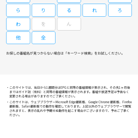
ら
り
る
れ
ろ
わ
を
ん
他
全
お探しの番組名が見つからない場合は「キーワード検索」をお試しください。
このサイトでは、当日から1週間分はEPGと同等の番組情報が表示され、その先1ヶ月後
まではガイド誌（有料）と同等の番組情報が表示されます。番組や放送予定は予告なく
変更される場合がありますのでご了承ください。
このサイトは、ウェブブラウザーMicrosoft Edge最新版、Google Chrome 最新版、Firefox
最新版、Safari最新版での動作を確認しております。上記以外のウェブブラウザーで閲覧
されますと、表示の乱れや予期せぬ動作を起こす場合がございますので、予めご了承く
ださい。