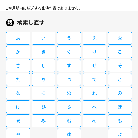
1か月以内に放送する出演作品はありません。
検索し直す
あ
い
う
え
お
か
き
く
け
こ
さ
し
す
せ
そ
た
ち
つ
て
と
な
に
ぬ
ね
の
は
ひ
ふ
へ
ほ
ま
み
む
め
も
や
ゆ
よ