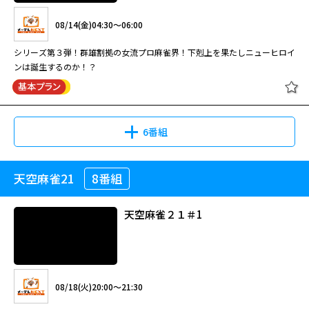
＜エンタメ～テレオリジナル＞女流最強ペアを決める戦い理麗麻雀の第２
08/14(金)04:30～06:00
弾！華麗にバトンを繋ぎ、最強ペアの称号を手にするのは果たしてどの二人
なのか！？
シリーズ第３弾！群雄割拠の女流プロ麻雀界！下剋上を果たしニューヒロイ
ンは誕生するのか！？
理麗麻雀２～最強女流ペア決定戦～
#3
6番組
08/09(日)19:30～21:00
天空麻雀21
8番組
エンタメ～テレ杯 女流麻雀～
＜エンタメ～テレオリジナル＞女流最強ペアを決める戦い理麗麻雀の第２
GEKOKUJYO～３ #1
弾！華麗にバトンを繋ぎ、最強ペアの称号を手にするのは果たしてどの二人
天空麻雀２１＃1
なのか！？
08/14(金)04:30～06:00
理麗麻雀２～最強女流ペア決定戦～
＃4
シリーズ第３弾！群雄割拠の女流プロ麻雀界！下剋上を果たしニューヒロイ
08/18(火)20:00～21:30
ンは誕生するのか！？