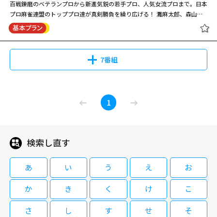
百戦錬磨のベテランプロから新進気鋭の若手プロ、人気女流プロまで。日本
プロ麻雀連盟のトッププロ達が真剣勝負を繰り広げる！ 灘麻太郎、森山茂
08/16(日)18:00～19:30
和、佐々木寿人、二階堂姉妹、高宮まりといった人気プロ雀士をはじめ、鳳
エンタメ～テレ杯 女流麻雀～
凰位、十段位、女流桜花、プロクイーンといった強豪タイトルホルダーが参
女流最強ペアを決める戦い理麗麻雀の第２弾！華麗にバトンを繋ぎ、最強ペ
GEKOKUJYO～３＃2
戦するトーナメント戦。全ての対局が激闘必至！さらに牌譜システムを利用
アの称号を手にするのは果たしてどの二人なのか！？ エンタメ～テレ×日
した対局プレイバックで対局をプロと一緒に分析。麻雀ファン必見の番組。
本プロ麻雀連盟で贈る新しい麻雀番組シリーズ第２弾！日本プロ麻雀連盟の
7番組
女流プロ：宮内こずえ、二階堂亜樹、仲田加南、大亀あすか、二階堂瑠美、
女流プロ16名が、二人一組のペアとなり計８チームに分かれ、最強ペアの
魚谷侑未、高宮まり、岡田紗佳 男性プロ：荒正義、森山茂和、灘麻太郎、
座をかけ競い合う。対局中にプレーヤーが入れ替わる途中交替システムを採
08/21(金)03:00～04:30
理麗麻雀２～最強女流ペア決定戦～
伊藤優孝、佐々木寿人、滝沢和典、内川幸太郎、吉田直
用。流れが変わり、そこに様々なドラマが展開されていく。初代王者・チー
天空麻雀２１＃1
＃5
ム野獣（清水香織、和久津晶）の二連覇なるか！？それとも！？ 二階堂亜
シリーズ第３弾！群雄割拠の女流プロ麻雀界！下剋上を果たしニューヒロイ
1
樹＆二階堂瑠美、宮内こずえ＆和泉由希子、清水香織＆和久津晶、手塚紗掬
ンは誕生するのか！？ 群雄割拠の女流プロ麻雀界。女流ニュージェネレー
＆黒沢咲、魚谷侑未＆仲田加南、中山奈々美＆古谷知美、石田亜沙己＆井上
ションの中から最も旬な４名をピックアップ！怖いもの知らずの若手プロ
絵美子、高宮まり＆岡田紗佳
VS中堅プロの激突バトル。若手プロが、見事、下剋上を果たすのか！？そ
08/16(日)19:30～21:00
れとも、実績ある中堅プロが、実力を見せつけるのか！？運命の戦いが今始
検索し直す
08/18(火)20:00～21:30
エンタメ～テレ杯 女流麻雀～
まる！ニューヒロイン誕生の瞬間に立ち会うのは、アナタだ！ 出演：【中
女流最強ペアを決める戦い理麗麻雀の第２弾！華麗にバトンを繋ぎ、最強ペ
GEKOKUJYO～３＃3
堅】高宮まり、白銀紗希、東城りお、岡田紗佳、【若手】安藤りな、中田花
百戦錬磨のベテランプロから新進気鋭の若手プロ、人気女流プロまで。日本
アの称号を手にするのは果たしてどの二人なのか！？ エンタメ～テレ×日
あ
い
う
え
お
奈、川上レイ、武田雛歩 実況：襟川麻衣子 解説：二階堂亜樹、清水香織、
プロ麻雀連盟のトッププロ達が真剣勝負を繰り広げる！ 灘麻太郎、森山茂
本プロ麻雀連盟で贈る新しい麻雀番組シリーズ第２弾！日本プロ麻雀連盟の
魚谷侑未、仲田加南
和、佐々木寿人、二階堂姉妹、高宮まりといった人気プロ雀士をはじめ、鳳
女流プロ16名が、二人一組のペアとなり計８チームに分かれ、最強ペアの
か
き
く
け
こ
凰位、十段位、女流桜花、プロクイーンといった強豪タイトルホルダーが参
座をかけ競い合う。対局中にプレーヤーが入れ替わる途中交替システムを採
08/21(金)04:30～06:00
戦するトーナメント戦。全ての対局が激闘必至！さらに牌譜システムを利用
理麗麻雀２～最強女流ペア決定戦～
用。流れが変わり、そこに様々なドラマが展開されていく。初代王者・チー
さ
し
す
せ
そ
天空麻雀２１＃2
した対局プレイバックで対局をプロと一緒に分析。麻雀ファン必見の番組。
＃6
ム野獣（清水香織、和久津晶）の二連覇なるか！？それとも！？ 二階堂亜