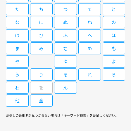
シリーズ第３弾！群雄割拠の女流プロ麻雀界！下剋上を果たしニューヒロイ
女流プロ：宮内こずえ、二階堂亜樹、仲田加南、大亀あすか、二階堂瑠美、
樹＆二階堂瑠美、宮内こずえ＆和泉由希子、清水香織＆和久津晶、手塚紗掬
ンは誕生するのか！？ 群雄割拠の女流プロ麻雀界。女流ニュージェネレー
た
ち
つ
て
と
魚谷侑未、高宮まり、岡田紗佳 男性プロ：荒正義、森山茂和、灘麻太郎、
＆黒沢咲、魚谷侑未＆仲田加南、中山奈々美＆古谷知美、石田亜沙己＆井上
ションの中から最も旬な４名をピックアップ！怖いもの知らずの若手プロ
伊藤優孝、佐々木寿人、滝沢和典、内川幸太郎、吉田直
絵美子、高宮まり＆岡田紗佳
VS中堅プロの激突バトル。若手プロが、見事、下剋上を果たすのか！？そ
な
に
ぬ
ね
の
08/23(日)18:00～19:30
れとも、実績ある中堅プロが、実力を見せつけるのか！？運命の戦いが今始
08/24(月)18:30～20:00
エンタメ～テレ杯 女流麻雀～
まる！ニューヒロイン誕生の瞬間に立ち会うのは、アナタだ！ 出演：【中
は
ひ
ふ
へ
ほ
女流最強ペアを決める戦い理麗麻雀の第２弾！華麗にバトンを繋ぎ、最強ペ
GEKOKUJYO～３＃4
堅】高宮まり、白銀紗希、東城りお、岡田紗佳、【若手】安藤りな、中田花
百戦錬磨のベテランプロから新進気鋭の若手プロ、人気女流プロまで。日本
アの称号を手にするのは果たしてどの二人なのか！？ エンタメ～テレ×日
奈、川上レイ、武田雛歩 実況：襟川麻衣子 解説：二階堂亜樹、清水香織、
プロ麻雀連盟のトッププロ達が真剣勝負を繰り広げる！ 灘麻太郎、森山茂
本プロ麻雀連盟で贈る新しい麻雀番組シリーズ第２弾！日本プロ麻雀連盟の
ま
み
む
め
も
魚谷侑未、仲田加南
和、佐々木寿人、二階堂姉妹、高宮まりといった人気プロ雀士をはじめ、鳳
女流プロ16名が、二人一組のペアとなり計８チームに分かれ、最強ペアの
凰位、十段位、女流桜花、プロクイーンといった強豪タイトルホルダーが参
座をかけ競い合う。対局中にプレーヤーが入れ替わる途中交替システムを採
や
ゆ
よ
08/28(金)03:00～04:30
戦するトーナメント戦。全ての対局が激闘必至！さらに牌譜システムを利用
理麗麻雀２～最強女流ペア決定戦～
用。流れが変わり、そこに様々なドラマが展開されていく。初代王者・チー
天空麻雀２１＃3
した対局プレイバックで対局をプロと一緒に分析。麻雀ファン必見の番組。
＃7
ム野獣（清水香織、和久津晶）の二連覇なるか！？それとも！？ 二階堂亜
ら
り
る
れ
ろ
シリーズ第３弾！群雄割拠の女流プロ麻雀界！下剋上を果たしニューヒロイ
女流プロ：宮内こずえ、二階堂亜樹、仲田加南、大亀あすか、二階堂瑠美、
樹＆二階堂瑠美、宮内こずえ＆和泉由希子、清水香織＆和久津晶、手塚紗掬
ンは誕生するのか！？ 群雄割拠の女流プロ麻雀界。女流ニュージェネレー
魚谷侑未、高宮まり、岡田紗佳 男性プロ：荒正義、森山茂和、灘麻太郎、
＆黒沢咲、魚谷侑未＆仲田加南、中山奈々美＆古谷知美、石田亜沙己＆井上
ションの中から最も旬な４名をピックアップ！怖いもの知らずの若手プロ
わ
を
ん
伊藤優孝、佐々木寿人、滝沢和典、内川幸太郎、吉田直
絵美子、高宮まり＆岡田紗佳
VS中堅プロの激突バトル。若手プロが、見事、下剋上を果たすのか！？そ
08/23(日)19:30～21:00
れとも、実績ある中堅プロが、実力を見せつけるのか！？運命の戦いが今始
他
全
08/24(月)20:00～21:30
エンタメ～テレ杯 女流麻雀～
まる！ニューヒロイン誕生の瞬間に立ち会うのは、アナタだ！ 出演：【中
女流最強ペアを決める戦い理麗麻雀の第２弾！華麗にバトンを繋ぎ、最強ペ
GEKOKUJYO～３＃5
堅】高宮まり、白銀紗希、東城りお、岡田紗佳、【若手】安藤りな、中田花
百戦錬磨のベテランプロから新進気鋭の若手プロ、人気女流プロまで。日本
アの称号を手にするのは果たしてどの二人なのか！？ エンタメ～テレ×日
お探しの番組名が見つからない場合は「キーワード検索」をお試しください。
奈、川上レイ、武田雛歩 実況：襟川麻衣子 解説：二階堂亜樹、清水香織、
プロ麻雀連盟のトッププロ達が真剣勝負を繰り広げる！ 灘麻太郎、森山茂
本プロ麻雀連盟で贈る新しい麻雀番組シリーズ第２弾！日本プロ麻雀連盟の
魚谷侑未、仲田加南
和、佐々木寿人、二階堂姉妹、高宮まりといった人気プロ雀士をはじめ、鳳
女流プロ16名が、二人一組のペアとなり計８チームに分かれ、最強ペアの
凰位、十段位、女流桜花、プロクイーンといった強豪タイトルホルダーが参