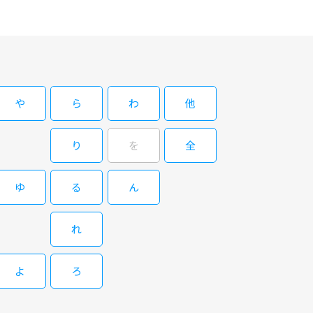
や
ら
わ
他
り
を
全
ゆ
る
ん
れ
よ
ろ