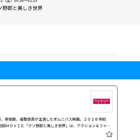
22（土）00:30～02:25
ソ野郎と美しき世界
郎、草彅剛、香取慎吾が主演したオムニバス映画。２０２６年初
地図ＭＯＶＩＥ「クソ野郎と美しき世界」は、アクション＆ファン
！ 恋に落ちたピアニスト、歌を喰われたアーティスト、息子を亡
―。極悪でバカで泣けて踊れる？ クソ野郎だらけの４つのストーリ