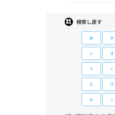
検索し直す
あ
か
い
き
う
く
え
け
お
こ