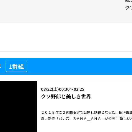
08/
ク
界
1番組
08/22(土)00:30～02:25
クソ野郎と美しき世界
２０１８年に２週間限定で公開し話題となった、稲垣吾
夏、新作「バナ穴 ＢＡＮＡ＿ＡＮＡ」が公開！ 新しい
タジー＆ラブ＆ミュージカル。オールジャンルムービー
くした父親、そんな彼らが迷い込んだ、美しき世界とは―