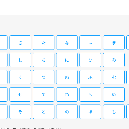
さ
た
な
は
ま
し
ち
に
ひ
み
す
つ
ぬ
ふ
む
せ
て
ね
へ
め
そ
と
の
ほ
も