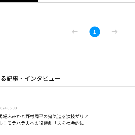
ー！ ｅｐｉｓｏｄｅ．１～４から成る各短編オムニバス構成
08/22(土)00:30～02:25
ｏｄｅ．１「ピアニストを撃つな！」全力で走る女、フ
クソ野郎と美しき世界
グ」。彼らが向かう先には天才ピアニストがいた。ｅｐ
は歌えなくなったアーティストと不思議な関係を繰り広
ｅ．４「新しい詩」。
1
２０１８年に２週間限定で公開し話題となった、稲垣吾
夏、新作「バナ穴 ＢＡＮＡ＿ＡＮＡ」が公開！ 新しい
タジー＆ラブ＆ミュージカル。オールジャンルムービー
くした父親、そんな彼らが迷い込んだ、美しき世界とは―
ー！ ｅｐｉｓｏｄｅ．１～４から成る各短編オムニバス構成
ｏｄｅ．１「ピアニストを撃つな！」全力で走る女、フ
閉じる
グ」。彼らが向かう先には天才ピアニストがいた。ｅｐ
する記事・インタビュー
は歌えなくなったアーティストと不思議な関係を繰り広
ｅ．４「新しい詩」。
2024.05.30
馬場ふみかと野村周平の鬼気迫る演技がリア
ル！モラハラ夫への復讐劇「夫を社会的に抹
殺する5つの方法」