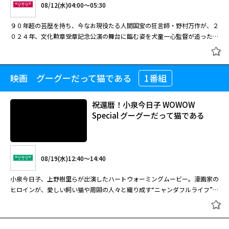
08/12(水)04:00～05:30
店を実家に持つ男性と結婚した主人公が、本音と建て前を使い分ける独特の
文化に翻弄されていく。
９０年超の芸歴を持ち、今なお現役たる人間国宝の狂言師・野村万作が、２
０２４年、文化勲章受章記念公演の舞台に臨む姿を犬童一心監督が追った珠
玉のドキュメンタリー。
ぶぶ漬けどうどす
映画 グーグーだって猫である
1番組
六つの顔
祝還暦！小泉今日子 WOWOW
09/02(水)14:00～15:40
Special グーグーだって猫である
深川麻衣を主演に、京都人の県民性を題材にしたコメディ。京都の老舗扇子
08/12(水)04:00～05:30
店を実家に持つ男性と結婚した主人公が、本音と建て前を使い分ける独特の
文化に翻弄されていく。 京都の独特な文化をユーモアたっぷりに描いたシ
９０年超の芸歴を持ち、今なお現役たる人間国宝の狂言師・野村万作が、２
ニカルで痛快なコメディ。フリーライターの女性が、夫の実家である扇子店
08/19(水)12:40～14:40
０２４年、文化勲章受章記念公演の舞台に臨む姿を犬童一心監督が追った珠
をはじめ、京都の老舗商店を取材する中で、婉曲な京言葉の裏に潜む本音を
玉のドキュメンタリー。
小泉今日子、上野樹里らが出演したハートウォーミングムービー。漫画家の
読み取りきれずにいざこざを生んでいく。「嗤う蟲」などの深川が、京都人
閉じる
ヒロインが、愛しい飼い猫や周囲の人々と織り成す“ニャンダフルライフ”を
を理解しようとして暴走気味に突っ走る主人公を好演し、室井滋が老舗扇子
心地よいリズムで描写。 少女漫画界の伝説的名匠・大島弓子が飼い猫との
店の女将である義母役を圧倒的な存在感で演じた。土地の文化を茶化すので
愛しい日々を綴った自伝的同名エッセイ漫画を、過去にもその漫画の映画化
はなく、人間関係の摩擦やすれ違いを丁寧に描き、誰もが共感できる笑いに
閉じる
を手掛け、大島の熱狂的ファンを自認する犬童一心監督が独自の感覚で映画
転化したコメディとなった。 フリーライターのまどかは、漫画家の友人・