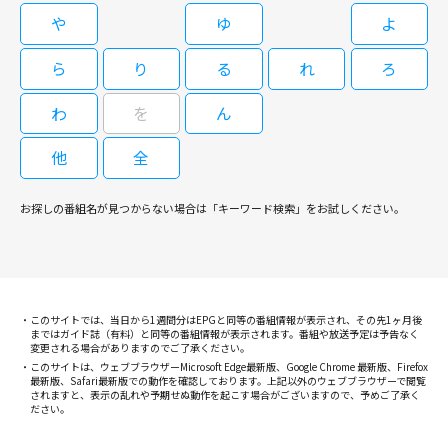
かに見えたのだが……。
や
ゆ
よ
ら
り
る
れ
ろ
わ
を
ん
他
全
お探しの番組名が見つからない場合は「キーワード検索」をお試しください。
このサイトでは、当日から1週間分はEPGと同等の番組情報が表示され、その先1ヶ月後
まではガイド誌（有料）と同等の番組情報が表示されます。番組や放送予定は予告なく
変更される場合がありますのでご了承ください。
このサイトは、ウェブブラウザーMicrosoft Edge最新版、Google Chrome 最新版、Firefox
最新版、Safari最新版での動作を確認しております。上記以外のウェブブラウザーで閲覧
されますと、表示の乱れや予期せぬ動作を起こす場合がございますので、予めご了承く
ださい。