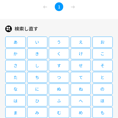
祝還暦！小泉今日子 WOWOW
化。小泉扮するヒロインと愛猫グーグーとの蜜月関係を軸に、周囲の人間模
莉子と連載するコミックエッセイの題材として、夫の実家である京都の老舗
1
Special グーグーだって猫である
様や東京・吉祥寺周辺の日常風景を随所に織り込みながら、その心地よい世
扇子店の取材を始めた。大好きな京都の理解者たろうと意気込むまどかだ
界をひょうひょうと描写。我々観客もいつの間にかふと肩の力が抜けて心が
が、義母の環や老舗商店の女将たちが発する“京言葉”の真意がなかなかつか
癒される愛すべき魅力編に仕上がった。上野のほかも豪華多彩な共演陣だ。
めず、意欲だけが空回り。失敗を重ねながら、少しずつ京都のことを理解し
音楽を担当したのは細野晴臣。 吉祥寺に住む、売れっ子漫画家の麻子。ナ
ていくまどかだったが、ある日、店を訪れたＴＶ番組の取材に応じたことが
検索し直す
08/19(水)12:40～14:40
オミら多くのアシスタントを抱え、仕事で多忙な毎日を送る麻子だったが、
やがて大問題に……。
ある日、愛猫のサバが死んでしまい、その悲しみから漫画が描けなくなって
小泉今日子、上野樹里らが出演したハートウォーミングムービー。漫画家の
しまう。その後、愛らしい子猫と出会った麻子はその猫をグーグーと名付け
あ
い
う
え
お
ヒロインが、愛しい飼い猫や周囲の人々と織り成す“ニャンダフルライフ”を
て新たなペットにし、次第に元気を回復。そしてグーグーを連れて散歩の途
心地よいリズムで描写。 少女漫画界の伝説的名匠・大島弓子が飼い猫との
中、青自という青年と出会って恋も芽生え、麻子の生活はいっそう充実する
か
き
く
け
こ
愛しい日々を綴った自伝的同名エッセイ漫画を、過去にもその漫画の映画化
かに見えたのだが……。
を手掛け、大島の熱狂的ファンを自認する犬童一心監督が独自の感覚で映画
さ
し
す
せ
そ
化。小泉扮するヒロインと愛猫グーグーとの蜜月関係を軸に、周囲の人間模
閉じる
様や東京・吉祥寺周辺の日常風景を随所に織り込みながら、その心地よい世
た
ち
つ
て
と
界をひょうひょうと描写。我々観客もいつの間にかふと肩の力が抜けて心が
癒される愛すべき魅力編に仕上がった。上野のほかも豪華多彩な共演陣だ。
な
に
ぬ
ね
の
音楽を担当したのは細野晴臣。 吉祥寺に住む、売れっ子漫画家の麻子。ナ
オミら多くのアシスタントを抱え、仕事で多忙な毎日を送る麻子だったが、
は
ひ
ふ
へ
ほ
ある日、愛猫のサバが死んでしまい、その悲しみから漫画が描けなくなって
しまう。その後、愛らしい子猫と出会った麻子はその猫をグーグーと名付け
て新たなペットにし、次第に元気を回復。そしてグーグーを連れて散歩の途
ま
み
む
め
も
中、青自という青年と出会って恋も芽生え、麻子の生活はいっそう充実する