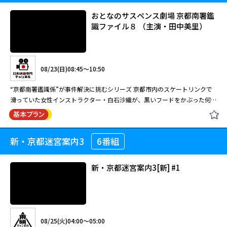
おとなのサスペンス劇場 京都南署鑑
識ファイル８ （主演・田中美里）
08/19(水)21:00～23:00
山村美紗の小説を原作に、片平なぎさ演じる葬儀社女社長が難事件を解決し
08/23(日)08:45～10:50
ていく大人気ドラマシリーズ。 明子は、恋人・春彦と共に冬の京都を歩い
ていると、道端で熱心にスケッチをする少女・鈴子を見かける。後日、無理
“京都南署鑑識係”が事件解決に挑むシリーズ 京都市内のスケートリンクで
心中を試みた母親が死にきれず、次女だけを殺害し逃亡した事件のニュース
滑っていた女性インストラクター・白石沙織が、黒いフードをかぶった何者
を知った明子。なんと被害者の自転車が見つかった場所は、鈴子がスケッチ
かに正面から刺されるという事件が起きる。京都南署の鑑識官・円城寺りつ
をしていた場所だった。
子（田中美里）や上司・志賀主任（小林稔侍）らの調査により、犯人の足の
閉じる
サイズは24.5センチだと判明。大山刑事（東幹久）は、１カ月前に起き
新・京都迷宮案内3
6番組
おとなのサスペンス劇場 京都南署鑑
た“平安京のカラス”と名乗る犯人による通り魔事件との関連を疑う。同じく
識ファイル８ （主演・田中美里）
黒のフードをかぶった人物が果物ナイフで被害者の腹を刺し、刃物を抜かず
に去る…という手口が酷似していたのだ。事実、翌日、犯人からの犯行声明
新・京都迷宮案内3[新] #1
が新聞社に送りつけられ、府警は連続通り魔事件と断定、南署に合同捜査本
部を設置するのだが…。
08/23(日)08:45～10:50
“京都南署鑑識係”が事件解決に挑むシリーズ 京都市内のスケートリンクで
08/25(火)04:00～05:00
滑っていた女性インストラクター・白石沙織が、黒いフードをかぶった何者