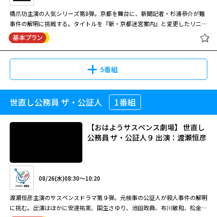
かに正面から刺されるという事件が起きる。京都南署の鑑識官・円城寺りつ
橋爪功主演の人気シリーズ第8弾。京都を舞台に、新聞記者・杉浦恭介が難
子（田中美里）や上司・志賀主任（小林稔侍）らの調査により、犯人の足の
事件の解明に挑戦する。タイトルを『新・京都迷宮案内』と変更したリニュ
サイズは24.5センチだと判明。大山刑事（東幹久）は、１カ月前に起き
ーアル第3作目。#6欠番。最終話120分SP。全9話。
た“平安京のカラス”と名乗る犯人による通り魔事件との関連を疑う。同じく
閉じる
黒のフードをかぶった人物が果物ナイフで被害者の腹を刺し、刃物を抜かず
に去る…という手口が酷似していたのだ。事実、翌日、犯人からの犯行声明
5番組
が新聞社に送りつけられ、府警は連続通り魔事件と断定、南署に合同捜査本
部を設置するのだが…。
世直し公務員 ザ・公証人
1番組
新・京都迷宮案内3[新] #1
【おはようサスペンス劇場】 世直し
公務員 ザ・公証人９ 出演：渡瀬恒彦
08/25(火)04:00～05:00
橋爪功主演の人気シリーズ第8弾。京都を舞台に、新聞記者・杉浦恭介が難
08/26(水)08:30～10:20
事件の解明に挑戦する。タイトルを『新・京都迷宮案内』と変更したリニュ
ーアル第3作目。#6欠番。最終話120分SP。全9話。
渡瀬恒彦主演のサスペンスドラマ第９弾。元検事の公証人が殺人事件の解明
に挑む。出演はほかに安達祐実、国生さゆり、池田政典、布川敏和、松金よ