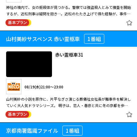
神社の境内で、女の扼殺体が見つかる。警察では強盗殺人とみて捜査を開始
するが、近松刑事は疑問を抱き…。近松のたたき上げで得た経験が、事件の
核心に迫る！ ある雨の夜、神社の境内で近所に住む滝本あやめ（石原あつ
美）が絞め殺された。その後、強盗殺人として捜査を進めることが決まる
閉じる
が、多摩南署の刑事・近松丙吉（伊東四朗）は被害者の衣類と残された靴跡
山村美紗サスペンス 赤い霊柩車
1番組
多摩南署 たたき上げ刑事・近松丙吉
に疑問を抱く。やがて、あやめが不倫をしていたことが判明し、不倫相手の
11
浅田（乃木涼介）に事情聴取をするが浅田は容疑を否認。その後、聞き込み
を続ける近松は、現場近くに住む中石（益岡徹）の家から気になるものを見
赤い霊柩車31
つけ…
08/19(水)12:30～14:30
神社の境内で、女の扼殺体が見つかる。警察では強盗殺人とみて捜査を開始
08/19(水)21:00～23:00
するが、近松刑事は疑問を抱き…。近松のたたき上げで得た経験が、事件の
核心に迫る！ ある雨の夜、神社の境内で近所に住む滝本あやめ（石原あつ
山村美紗の小説を原作に、片平なぎさ演じる葬儀社女社長が難事件を解決し
美）が絞め殺された。その後、強盗殺人として捜査を進めることが決まる
ていく大人気ドラマシリーズ。 明子は、恋人・春彦と共に冬の京都を歩い
が、多摩南署の刑事・近松丙吉（伊東四朗）は被害者の衣類と残された靴跡
ていると、道端で熱心にスケッチをする少女・鈴子を見かける。後日、無理
に疑問を抱く。やがて、あやめが不倫をしていたことが判明し、不倫相手の
心中を試みた母親が死にきれず、次女だけを殺害し逃亡した事件のニュース
閉じる
浅田（乃木涼介）に事情聴取をするが浅田は容疑を否認。その後、聞き込み
を知った明子。なんと被害者の自転車が見つかった場所は、鈴子がスケッチ
を続ける近松は、現場近くに住む中石（益岡徹）の家から気になるものを見
京都南署鑑識ファイル
1番組
赤い霊柩車31
をしていた場所だった。
つけ…