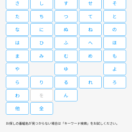
橋爪功主演の人気シリーズ第8弾。京都を舞台に、新聞記者・杉浦恭介が難
さ
し
す
せ
そ
人問題で悩んでいたという。加川と愛人である敏子（国生さゆり）の間に
事件の解明に挑戦する。タイトルを『新・京都迷宮案内』と変更したリニュ
閉じる
は、認知していない子供までいたらしい。やがて被害者の体内から睡眠薬と
ーアル第3作目。#6欠番。最終話120分SP。全9話。
た
ち
つ
て
と
は別の薬も大量に検出され、他殺の疑いが強まった。警察では、事件当日か
ら姿を消している加川を捜す。そんな中、吉永は敏子を訪ねる。そして娘の
な
に
ぬ
ね
の
粘土細工が出品された展示会で、敏子とその息子に出会っていたことに気付
新・京都迷宮案内3 #7
く。
は
ひ
ふ
へ
ほ
ま
み
む
め
も
09/08(火)05:00～06:00
や
ゆ
よ
橋爪功主演の人気シリーズ第8弾。京都を舞台に、新聞記者・杉浦恭介が難
事件の解明に挑戦する。タイトルを『新・京都迷宮案内』と変更したリニュ
ら
り
る
れ
ろ
ーアル第3作目。#6欠番。最終話120分SP。全9話。
わ
を
ん
他
全
閉じる
お探しの番組名が見つからない場合は「キーワード検索」をお試しください。