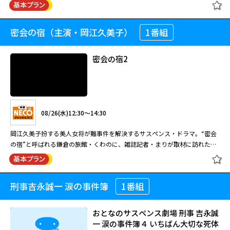
ね子、蟹江敬三。 元検事の公証人・真山壱成（渡瀬恒彦）は山梨県甲府市
新・京都迷宮案内3 #2
の公証役場に着任。相棒の元公証人・天野正直（蟹江敬三）は弁護士に転職
する。ある日、天野に連れられ役場近くのワイナリーを訪れた真山は、経営
密会の宿（主演・岡江久美子）
1番組
【おはようサスペンス劇場】 世直し
者の星峰志津加（国生さゆり）と知り合う。ところが、彼女の兄でオーナー
公務員 ザ・公証人９ 出演：渡瀬恒彦
の和也（池田政典）は独断でワイナリーの売却を進めていた。真山は志津加
から相談を持ちかけられるが、その矢先、和也が死体となって見つか
密会の宿2
08/25(火)05:00～06:00
る・・・。
橋爪功主演の人気シリーズ第8弾。京都を舞台に、新聞記者・杉浦恭介が難
08/26(水)08:30～10:20
事件の解明に挑戦する。タイトルを『新・京都迷宮案内』と変更したリニュ
ーアル第3作目。#6欠番。最終話120分SP。全9話。
渡瀬恒彦主演のサスペンスドラマ第９弾。元検事の公証人が殺人事件の解明
08/26(水)12:30～14:30
に挑む。出演はほかに安達祐実、国生さゆり、池田政典、布川敏和、松金よ
ね子、蟹江敬三。 元検事の公証人・真山壱成（渡瀬恒彦）は山梨県甲府市
新・京都迷宮案内3 #3
岡江久美子扮する美人女将が難事件を解決するサスペンス・ドラマ。“密会
の公証役場に着任。相棒の元公証人・天野正直（蟹江敬三）は弁護士に転職
の宿”と呼ばれる鎌倉の旅館・くわのに、雑誌記者・まりが取材に訪れた。
する。ある日、天野に連れられ役場近くのワイナリーを訪れた真山は、経営
すると翌朝、まりの夫が公園で遺体となって発見される。妻のまりに嫌疑が
者の星峰志津加（国生さゆり）と知り合う。ところが、彼女の兄でオーナー
かかる中、まりはアリバイを証明する鍵となる指輪の持ち主を捜すが…。
閉じる
の和也（池田政典）は独断でワイナリーの売却を進めていた。真山は志津加
から相談を持ちかけられるが、その矢先、和也が死体となって見つか
刑事吉永誠一 涙の事件簿
1番組
密会の宿2
09/01(火)04:00～05:00
る・・・。
橋爪功主演の人気シリーズ第8弾。京都を舞台に、新聞記者・杉浦恭介が難
おとなのサスペンス劇場 刑事 吉永誠
事件の解明に挑戦する。タイトルを『新・京都迷宮案内』と変更したリニュ
一 涙の事件簿４ いちばん大切な死体
ーアル第3作目。#6欠番。最終話120分SP。全9話。