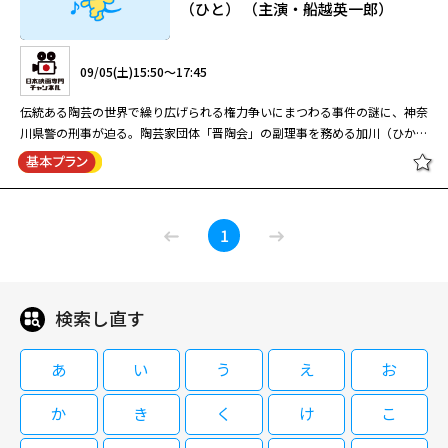
（ひと） （主演・船越英一郎）
08/26(水)12:30～14:30
新・京都迷宮案内3 #4
岡江久美子扮する美人女将が難事件を解決するサスペンス・ドラマ。“密会
09/05(土)15:50～17:45
の宿”と呼ばれる鎌倉の旅館・くわのに、雑誌記者・まりが取材に訪れた。
すると翌朝、まりの夫が公園で遺体となって発見される。妻のまりに嫌疑が
伝統ある陶芸の世界で繰り広げられる権力争いにまつわる事件の謎に、神奈
かかる中、まりはアリバイを証明する鍵となる指輪の持ち主を捜すが…。
川県警の刑事が迫る。陶芸家団体「晋陶会」の副理事を務める加川（ひかる
一平）の妻・雅子（杏野さや）が工房で倒れていた。現場にはガスが充満し
09/01(火)05:00～06:00
ており、睡眠薬も見つかったことから自殺未遂と思われる。刑事の吉永（船
閉じる
越英一郎）は雅子の妹である美和（堀越のり）に話を聞く。雅子は、夫の愛
橋爪功主演の人気シリーズ第8弾。京都を舞台に、新聞記者・杉浦恭介が難
おとなのサスペンス劇場 刑事 吉永誠
人問題で悩んでいたという。加川と愛人である敏子（国生さゆり）の間に
事件の解明に挑戦する。タイトルを『新・京都迷宮案内』と変更したリニュ
1
一 涙の事件簿４ いちばん大切な死体
は、認知していない子供までいたらしい。やがて被害者の体内から睡眠薬と
ーアル第3作目。#6欠番。最終話120分SP。全9話。
（ひと） （主演・船越英一郎）
は別の薬も大量に検出され、他殺の疑いが強まった。警察では、事件当日か
ら姿を消している加川を捜す。そんな中、吉永は敏子を訪ねる。そして娘の
粘土細工が出品された展示会で、敏子とその息子に出会っていたことに気付
新・京都迷宮案内3 #5
検索し直す
09/05(土)15:50～17:45
く。
伝統ある陶芸の世界で繰り広げられる権力争いにまつわる事件の謎に、神奈
あ
い
う
え
お
川県警の刑事が迫る。陶芸家団体「晋陶会」の副理事を務める加川（ひかる
一平）の妻・雅子（杏野さや）が工房で倒れていた。現場にはガスが充満し
か
き
く
け
こ
09/08(火)04:00～05:00
ており、睡眠薬も見つかったことから自殺未遂と思われる。刑事の吉永（船
越英一郎）は雅子の妹である美和（堀越のり）に話を聞く。雅子は、夫の愛