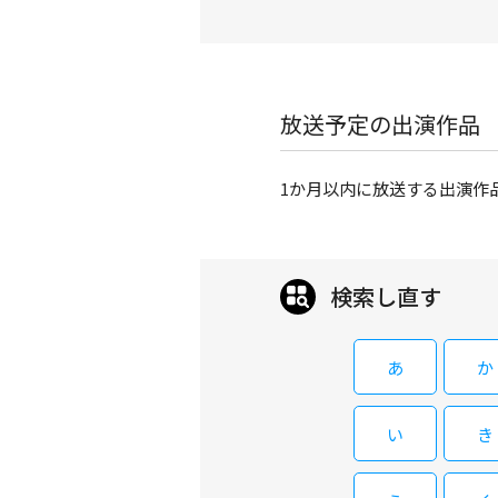
放送予定の出演作品
1か月以内に放送する出演作
検索し直す
あ
か
い
き