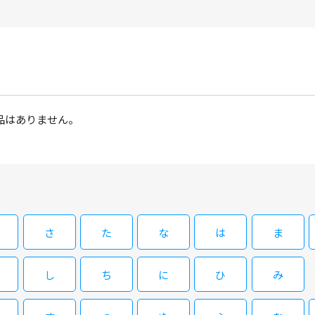
品はありません。
さ
た
な
は
ま
し
ち
に
ひ
み