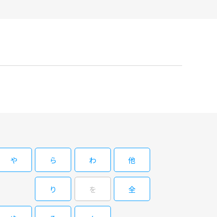
や
ら
わ
他
り
を
全