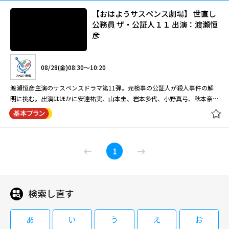
【おはようサスペンス劇場】 世直し
公務員 ザ・公証人１１ 出演：渡瀬恒
彦
08/28(金)08:30～10:20
渡瀬恒彦主演のサスペンスドラマ第11弾。元検事の公証人が殺人事件の解
明に挑む。出演はほかに安達祐実、山本圭、岩本多代、小野真弓、秋本奈緒
美、徳井優、蟹江敬三。 ある日、元検事の公証人・真山壱成（渡瀬恒彦）
が働く公証役場に、病院職員の長谷部美佳（小野真弓）が訪ねてきた。両親
が暮らす実家を建て直したいが、親族とトラブルにならない手段を教えてほ
【おはようサスペンス劇場】 世直し
しいという。美佳には兄が二人いるが、長男はすでに他界、次男の雄二（金
1
公務員 ザ・公証人１１ 出演：渡瀬恒
子裕）の妻・ゆかり（秋本奈緒美）は両親や美佳とは折り合いが悪かった。
彦
だがその矢先、美佳が何者かに殺されてしまう・・・。
検索し直す
08/28(金)08:30～10:20
渡瀬恒彦主演のサスペンスドラマ第11弾。元検事の公証人が殺人事件の解
あ
い
う
え
お
明に挑む。出演はほかに安達祐実、山本圭、岩本多代、小野真弓、秋本奈緒