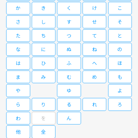
美、徳井優、蟹江敬三。 ある日、元検事の公証人・真山壱成（渡瀬恒彦）
か
き
く
け
こ
が働く公証役場に、病院職員の長谷部美佳（小野真弓）が訪ねてきた。両親
が暮らす実家を建て直したいが、親族とトラブルにならない手段を教えてほ
さ
し
す
せ
そ
しいという。美佳には兄が二人いるが、長男はすでに他界、次男の雄二（金
閉じる
子裕）の妻・ゆかり（秋本奈緒美）は両親や美佳とは折り合いが悪かった。
た
ち
つ
て
と
だがその矢先、美佳が何者かに殺されてしまう・・・。
な
に
ぬ
ね
の
は
ひ
ふ
へ
ほ
ま
み
む
め
も
や
ゆ
よ
ら
り
る
れ
ろ
わ
を
ん
他
全