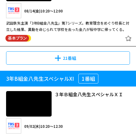
武田鉄矢主演「3年B組金八先生」第6シリーズ。3年B組にやって来た二人
08/14(金)10:20～12:00
の転入生、直と政則が新たな波紋を投げかける。上戸彩が性同一性障害の生
徒を熱演！
武田鉄矢主演「3年B組金八先生」第7シリーズ。教育理念をめぐり校長と対
立した結果、異動を命じられて学校を去った金八が桜中学に帰ってくる。
3年B組金八先生(第6シリーズ)
#19[字]
21番組
08/10(月)11:10～12:00
3年B組金八先生スペシャルXI
1番組
[新]3年B組金八先生(第7シリーズ)
武田鉄矢主演「3年B組金八先生」第6シリーズ。3年B組にやって来た二人
#1[字]
の転入生、直と政則が新たな波紋を投げかける。上戸彩が性同一性障害の生
３年Ｂ組金八先生スペシャルＸＩ
徒を熱演！
08/14(金)10:20～12:00
3年B組金八先生(第6シリーズ)
#20[字]
武田鉄矢主演「3年B組金八先生」第7シリーズ。教育理念をめぐり校長と対
09/02(水)10:20～12:30
立した結果、異動を命じられて学校を去った金八が桜中学に帰ってくる。