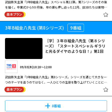
武田鉄矢主演「3年B組金八先生」スペシャル第11弾。第7シリーズのその後
を描く。卒業式から9か月後、年の瀬も押し迫った12月、旧3Bたちは薬物使
08/11(火)10:20～11:10
用で少年院に入っていたしゅうが出院していると聞き、彼のために改めて卒
［字］３年Ｂ組金八先生（第７シリ
業式をしようと計画していた。高校生になった旧3Bと金八先生の心の交流
武田鉄矢主演「3年B組金八先生」第6シリーズ。3年B組にやって来た二人
ーズ）「3BVSヤヨの微笑」第2回
を描く。まさに第7シリーズの“真の最終回”といえる位置付けの作品。 【ス
の転入生、直と政則が新たな波紋を投げかける。上戸彩が性同一性障害の生
3年B組金八先生 (第8シリーズ)
9番組
３年Ｂ組金八先生スペシャルＸＩ
トーリー】 年の瀬も押し迫った12月、旧3Bたちは薬物使用で少年院に入っ
徒を熱演！
ていたしゅう（八乙女光）が出院していると聞き、彼のために改めて卒業式
をしようと計画していた。学級委員だった健一郎（筒井万央）と祥恵（渡辺
［字］３年Ｂ組金八先生（第８シリ
08/17(月)10:20～11:10
3年B組金八先生(第6シリーズ)
有菜）は詳細を聞くためにしゅうの実家を訪れるが、既に引越した後で家に
ーズ）「スタートスペシャル ギラリ
#21[字]
は誰もいない。心配した二人はその足で桜中学の金八（武田鉄矢）を訪ね
と光るダイヤのような日！」第1回
武田鉄矢主演「3年B組金八先生」第7シリーズ。教育理念をめぐり校長と対
09/02(水)10:20～12:30
る。金八は旧3Bを集めるよう指示したが、集まった生徒の中に康二郎（藪
立した結果、異動を命じられて学校を去った金八が、2年の月日を経て桜中
宏太）の姿はなかった。皆の前に現われた金八はしゅうの近況を話す。生徒
学に帰ってくるところから始まる。犯罪の低年齢化が進むなど、中学生や地
武田鉄矢主演「3年B組金八先生」スペシャル第11弾。第7シリーズのその後
たちはしゅうの居場所を知りたがるが、金八はしゅうと約束したと言って教
域社会を取り巻く環境が急速に変化していく現代。中学生のドラッグ使用と
09/03(木)10:20～12:00
を描く。卒業式から9か月後、年の瀬も押し迫った12月、旧3Bたちは薬物使
08/11(火)11:10～12:00
えようとしない。そのころ、しゅうは…。
いう衝撃的な事件が起こる。子供から大人へと成長するにあたり、最も重要
用で少年院に入っていたしゅうが出院していると聞き、彼のために改めて卒
［字］３年Ｂ組金八先生（第７シリ
武田鉄矢主演「3年B組金八先生」第8シリーズ。シリーズを通じて大きな一
な中学3年生という多感な世代を相手に、金八は何を思い、彼らに何を語り
業式をしようと計画していた。高校生になった旧3Bと金八先生の心の交流
武田鉄矢主演「3年B組金八先生」第6シリーズ。3年B組にやって来た二人
ーズ）「悪魔のささやき」第3回
つのテーマを追うのではなく、一人ひとりの生徒を取り上げていくことによ
かけるのか？ 生徒役に濱田岳、福田沙紀、八乙女光、黒川智花、冨浦智
を描く。まさに第7シリーズの“真の最終回”といえる位置付けの作品。 【ス
の転入生、直と政則が新たな波紋を投げかける。上戸彩が性同一性障害の生
り、現代の15歳を取り巻く問題・悩みを描き出していく。インターネット
嗣、上脇結友、薮宏太、石田未来、鮎川太陽、岩田さゆりらが出演。
トーリー】 年の瀬も押し迫った12月、旧3Bたちは薬物使用で少年院に入っ
徒を熱演！
の普及から「学校裏サイト」という存在を知った金八は、「私」というタイ
閉じる
ていたしゅう（八乙女光）が出院していると聞き、彼のために改めて卒業式
トルで「心のHP」への書き込みノートの提出を試みる。生徒と喜怒哀楽を
をしようと計画していた。学級委員だった健一郎（筒井万央）と祥恵（渡辺
08/17(月)11:10～12:00
共にし、親には堂々と説教をする金八が「学校とは何のためにあるのか」を
3年B組金八先生(第6シリーズ)
8番組
有菜）は詳細を聞くためにしゅうの実家を訪れるが、既に引越した後で家に
問う。生徒役で真田佑馬、亀井拓、忽那汐里、草刈麻有、高畑充希らが出
#22[字]
は誰もいない。心配した二人はその足で桜中学の金八（武田鉄矢）を訪ね