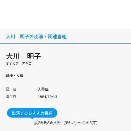
大川 明子の出演・関連番組
大川 明子
オオカワ アキコ
俳優・女優
星 座
天秤座
誕生日
1964/10/13
出演するおすすめ番組