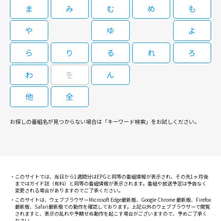
つのテーマを追うのではなく、一人ひとりの生徒を取り上げていくことによ
08/18(火)11:10～12:00
ま
み
む
め
も
り、現代の15歳を取り巻く問題・悩みを描き出していく。インターネット
閉じる
の普及から「学校裏サイト」という存在を知った金八は、「私」というタイ
武田鉄矢主演「3年B組金八先生」第7シリーズ。教育理念をめぐり校長と対
や
ゆ
よ
トルで「心のHP」への書き込みノートの提出を試みる。生徒と喜怒哀楽を
立した結果、異動を命じられて学校を去った金八が、2年の月日を経て桜中
［字］３年Ｂ組金八先生（第８シリ
共にし、親には堂々と説教をする金八が「学校とは何のためにあるのか」を
学に帰ってくるところから始まる。犯罪の低年齢化が進むなど、中学生や地
ら
り
る
れ
ろ
ーズ）「広がる私服登校」第3回
問う。生徒役で真田佑馬、亀井拓、忽那汐里、草刈麻有、高畑充希らが出
域社会を取り巻く環境が急速に変化していく現代。中学生のドラッグ使用と
演。
いう衝撃的な事件が起こる。子供から大人へと成長するにあたり、最も重要
わ
を
ん
［字］３年Ｂ組金八先生（第７シリ
な中学3年生という多感な世代を相手に、金八は何を思い、彼らに何を語り
ーズ）「からだという本」第6回
かけるのか？ 生徒役に濱田岳、福田沙紀、八乙女光、黒川智花、冨浦智
他
全
09/04(金)11:10～12:00
嗣、上脇結友、薮宏太、石田未来、鮎川太陽、岩田さゆりらが出演。
武田鉄矢主演「3年B組金八先生」第8シリーズ。シリーズを通じて大きな一
お探しの番組名が見つからない場合は「キーワード検索」をお試しください。
つのテーマを追うのではなく、一人ひとりの生徒を取り上げていくことによ
08/19(水)10:20～11:10
り、現代の15歳を取り巻く問題・悩みを描き出していく。インターネット
の普及から「学校裏サイト」という存在を知った金八は、「私」というタイ
武田鉄矢主演「3年B組金八先生」第7シリーズ。教育理念をめぐり校長と対
トルで「心のHP」への書き込みノートの提出を試みる。生徒と喜怒哀楽を
立した結果、異動を命じられて学校を去った金八が、2年の月日を経て桜中
［字］３年Ｂ組金八先生（第８シリ
共にし、親には堂々と説教をする金八が「学校とは何のためにあるのか」を
学に帰ってくるところから始まる。犯罪の低年齢化が進むなど、中学生や地
ーズ）「父親はウザイか？」第4回
このサイトでは、当日から1週間分はEPGと同等の番組情報が表示され、その先1ヶ月後
問う。生徒役で真田佑馬、亀井拓、忽那汐里、草刈麻有、高畑充希らが出
域社会を取り巻く環境が急速に変化していく現代。中学生のドラッグ使用と
まではガイド誌（有料）と同等の番組情報が表示されます。番組や放送予定は予告なく
演。
いう衝撃的な事件が起こる。子供から大人へと成長するにあたり、最も重要
変更される場合がありますのでご了承ください。
［字］３年Ｂ組金八先生（第７シリ
な中学3年生という多感な世代を相手に、金八は何を思い、彼らに何を語り
このサイトは、ウェブブラウザーMicrosoft Edge最新版、Google Chrome 最新版、Firefox
最新版、Safari最新版での動作を確認しております。上記以外のウェブブラウザーで閲覧
ーズ）「友情が芽生える時」第7回
かけるのか？ 生徒役に濱田岳、福田沙紀、八乙女光、黒川智花、冨浦智
されますと、表示の乱れや予期せぬ動作を起こす場合がございますので、予めご了承く
09/07(月)10:20～11:10
嗣、上脇結友、薮宏太、石田未来、鮎川太陽、岩田さゆりらが出演。
ださい。