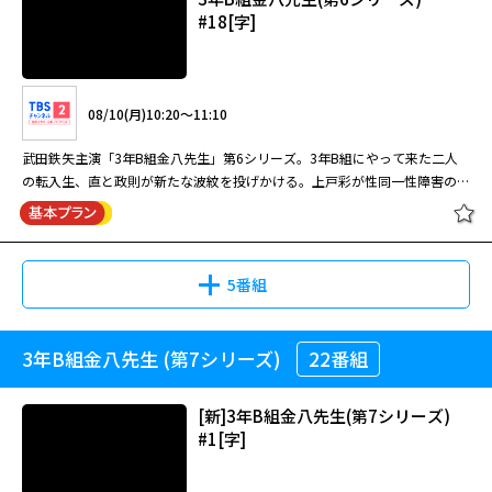
#18[字]
08/10(月)10:20～11:10
武田鉄矢主演「3年B組金八先生」第6シリーズ。3年B組にやって来た二人
の転入生、直と政則が新たな波紋を投げかける。上戸彩が性同一性障害の生
徒を熱演！
5番組
3年B組金八先生 (第7シリーズ)
22番組
3年B組金八先生(第6シリーズ)
#18[字]
[新]3年B組金八先生(第7シリーズ)
#1[字]
08/10(月)10:20～11:10