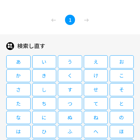
武田鉄矢主演「3年B組金八先生」第7シリーズ。教育理念をめぐり校長と対
演。
る。金八は旧3Bを集めるよう指示したが、集まった生徒の中に康二郎（藪
立した結果、異動を命じられて学校を去った金八が、2年の月日を経て桜中
宏太）の姿はなかった。皆の前に現われた金八はしゅうの近況を話す。生徒
［字］３年Ｂ組金八先生（第８シリ
学に帰ってくるところから始まる。犯罪の低年齢化が進むなど、中学生や地
1
たちはしゅうの居場所を知りたがるが、金八はしゅうと約束したと言って教
ーズ）「スタートスペシャル ギラリ
域社会を取り巻く環境が急速に変化していく現代。中学生のドラッグ使用と
08/12(水)10:20～12:00
えようとしない。そのころ、しゅうは…。
と光るダイヤのような日！」第1回
いう衝撃的な事件が起こる。子供から大人へと成長するにあたり、最も重要
［字］３年Ｂ組金八先生（第７シリ
な中学3年生という多感な世代を相手に、金八は何を思い、彼らに何を語り
武田鉄矢主演「3年B組金八先生」第6シリーズ。3年B組にやって来た二人
ーズ）「金八遂に大激怒！」第4回
かけるのか？ 生徒役に濱田岳、福田沙紀、八乙女光、黒川智花、冨浦智
の転入生、直と政則が新たな波紋を投げかける。上戸彩が性同一性障害の生
検索し直す
09/03(木)10:20～12:00
嗣、上脇結友、薮宏太、石田未来、鮎川太陽、岩田さゆりらが出演。
徒を熱演！
武田鉄矢主演「3年B組金八先生」第8シリーズ。シリーズを通じて大きな一
あ
い
う
え
お
つのテーマを追うのではなく、一人ひとりの生徒を取り上げていくことによ
08/18(火)10:20～11:10
[終]3年B組金八先生(第6シリーズ)
り、現代の15歳を取り巻く問題・悩みを描き出していく。インターネット
か
き
く
け
こ
#23[字]
の普及から「学校裏サイト」という存在を知った金八は、「私」というタイ
武田鉄矢主演「3年B組金八先生」第7シリーズ。教育理念をめぐり校長と対
トルで「心のHP」への書き込みノートの提出を試みる。生徒と喜怒哀楽を
立した結果、異動を命じられて学校を去った金八が、2年の月日を経て桜中
さ
し
す
せ
そ
［字］３年Ｂ組金八先生（第８シリ
共にし、親には堂々と説教をする金八が「学校とは何のためにあるのか」を
学に帰ってくるところから始まる。犯罪の低年齢化が進むなど、中学生や地
ーズ）「赤い私服の転校生」第2回
問う。生徒役で真田佑馬、亀井拓、忽那汐里、草刈麻有、高畑充希らが出
域社会を取り巻く環境が急速に変化していく現代。中学生のドラッグ使用と
08/13(木)10:20～12:30
た
ち
つ
て
と
演。
いう衝撃的な事件が起こる。子供から大人へと成長するにあたり、最も重要
［字］３年Ｂ組金八先生（第７シリ
な中学3年生という多感な世代を相手に、金八は何を思い、彼らに何を語り
武田鉄矢主演「3年B組金八先生」第6シリーズ。3年B組にやって来た二人
な
に
ぬ
ね
の
ーズ）「踊れ魂のソーラン」第5回
かけるのか？ 生徒役に濱田岳、福田沙紀、八乙女光、黒川智花、冨浦智
の転入生、直と政則が新たな波紋を投げかける。上戸彩が性同一性障害の生
09/04(金)10:20～11:10
嗣、上脇結友、薮宏太、石田未来、鮎川太陽、岩田さゆりらが出演。
徒を熱演！
は
ひ
ふ
へ
ほ
武田鉄矢主演「3年B組金八先生」第8シリーズ。シリーズを通じて大きな一