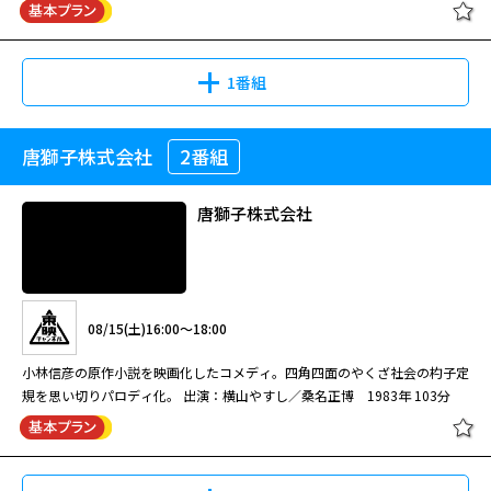
渡瀬恒彦主演「十津川警部」シリーズ第31弾。巨大スーパーマーケットの
悪魔のようなあいつ（全17話）
12
浅田（乃木涼介）に事情聴取をするが浅田は容疑を否認。その後、聞き込み
高島礼子主演の法廷エンターテインメントドラマ。 #3 教師は見た法廷の
会長が、莫大な財産を遺して殺された。遺産 を引き継ぐのはスーパー重役
#17[終]
を続ける近松は、現場近くに住む中石（益岡徹）の家から気になるものを見
罠！ 出演：高島礼子／新山千春 2004年 全9話
の甥であった。殺人現場を見たという会長の秘書は、甥が犯人だと証言する
つけ…
が、彼には アリバイがあった。十津川警部と亀井刑事が犯人の行方を追
1番組
い、特急列車のダイヤを駆使した大胆な犯行に十津川 が挑む。 【ストーリ
08/20(木)12:30～14:30
［字］十津川警部シリーズ「愛の伝
ー】 春、四国はお遍路の季節に遍路の男が殺された。男は若い女と一緒に
08/11(火)19:00～19:50
異議あり！女弁護士大岡法江 #2
説・釧路湿原」
歩いていたという情報があったが、女は行方 不明。香川県警から協力要請
唐獅子株式会社
2番組
建設会社社長・友部雄一郎が自宅で殺され、刑事の近松丙吉は現場に急行す
ビッグ・マグナム黒岩先生
の連絡が入り、十津川警部（渡瀬恒彦）はじめ捜査一課のメンバーに緊張が
出演：沢田研二／若山富三郎／藤竜也 昭和最大の未解決事件のひとつ「三
る。金庫からは2千万円が消え、凶器の灰皿には妻・蕗子の指紋が。警察は
走る。被害 者が個人資産数百億円と噂される巨大スーパーチェーン「トク
億円事件」を題材にした沢田研二主演のサスペンスドラマ。（1975年 47
蕗子を疑うが犯行時刻にはある男と会っていたと証言する。しかし、その男
唐獅子株式会社
マサ」の会長・徳大寺正之（大木正司）だったからだ。徳 大寺の遺産は甥
分）
の名前も連絡先も分からない…。雄一郎のせいで父が自殺したという葉山康
08/18(火)07:00～08:40
で「トクマサ」の重役でもある南条吾郎（内藤剛志）が引き継ぐことにな
晴も容疑者として浮上するが、蕗子が語る名も知らぬ男が鍵を握ると考えた
08/18(火)09:00～10:00
る。行方が分からなかった女・ 伊吹君子（榎本加奈子）が警察に保護を求
多摩南署 たたき上げ刑事・近松丙吉
近松は独自に“幻の男”の行方を追う。
08/15(土)14:00～16:00
渡瀬恒彦主演「十津川警部」シリーズ第32弾。東京湾に浮かんだ他殺死体
悪魔のようなあいつ #1
めてきた。君子は徳大寺の秘書で、南条が徳大寺を殺す現場を見たと証 言
13
高島礼子主演の法廷エンターテインメントドラマ。沖縄の離島から来た法廷
の謎を追って十津川警部は北海道へ飛 ぶ。事件の鍵を握る女は、タンチョ
する。 一方、南条は君子の証言を真っ向から否定する。南条の秘書・井崎
新田たつお原作の劇画を横山やすし主演で映画化。 出演：横山やすし／白
経験ゼロの型破りな弁護士“ミス正義”こと大岡法江が、東京の裁判所を舞台
ウヅルの保護区でボランティアとして働いていた。十津川はそこでかつての
08/15(土)16:00～18:00
玲子（根本はるみ）が事件当日の南条のアリバイ を証言するが、十津川は
都真理 1985年 103分
に嵐を巻き起こす。全9話。
部下と 再会する。今回は広大な釧路湿原を舞台にした大スペクタクル編。
その証言は怪しいと感じていた。その後、玲子が絞殺される。同じ頃、徳大
ドラマ終盤には迫力あるカーチェイスも登場し、アク ションも目が離せな
小林信彦の原作小説を映画化したコメディ。四角四面のやくざ社会の杓子定
寺の遺留品が四 国で発見され、徳大寺が探偵の岡部文夫に南条の監視を依
08/24(月)12:30～14:30
［字］十津川警部シリーズ「寝台特
い。一方、タンチョウヅル保護区のシーンでは、雪原に舞うツルたちが美し
規を思い切りパロディ化。 出演：横山やすし／桑名正博 1983年 103分
09/05(土)04:00～04:50
頼していたことが明らかになる。岡部（内藤剛志・二役）を 訪ねた十津川
異議あり！女弁護士大岡法江 #3
急あさかぜ殺人事件」
い。仲の良いつがいの ツルをながめながら十津川が夫婦や親子について語
は、彼が南条と瓜二つだったため驚いた。岡部と南条は徳大寺の妹が未婚の
多摩南署主任刑事・近松丙吉が難事件に挑むシリーズ第13弾！ ディスカウ
ビッグ・マグナム黒岩先生
るセリフも印象的だ。 【ストーリー】 東京湾に男の他殺死体が上がり、十
阿久悠の原作、上村一夫が作画を担当した漫画を長谷川和彦脚本、久世光彦
母となって生んだ双子だ という。岡部が足摺岬に向ったという情報を得
ントショップで強盗殺人が発生し、従業員が刺殺される事件が発生。現場に
津川警部（渡瀬恒彦）が捜査に乗り出した。被害者は前回の神奈川県会議員
演出、沢田研二主演による伝説のドラマ。 謎多き未解決事件・三億円強奪
て、十津川が追う。だが、十津川の目の前で岡部は裏組織が放ったヒッ ト
は二種類の足痕が残っており、二人組による犯行と思われた。しかし近松は
選 挙の候補者だった竹田茂男。その竹田に、女がタンチョウヅルの世話を
事件を、大胆な発想と過激な描写でドラマ化。作詞家・阿久悠の原作を映画