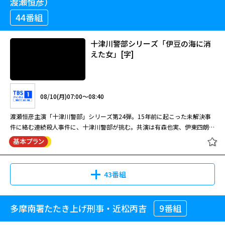
渡瀬恒彦）
44番組
十津川警部シリーズ「伊豆の海に消
えた女」[字]
08/10(月)07:00～08:40
渡瀬恒彦主演「十津川警部」シリーズ第24弾。15年前に起こった未解決事
件に絡む連続殺人事件に、十津川警部が挑む。共演は有森也実、伊東四朗ほ
か。
43番組
多摩南署たたき上げ刑事・近松丙吉
9番組
十津川警部シリーズ「伊豆の海に消
えた女」[字]