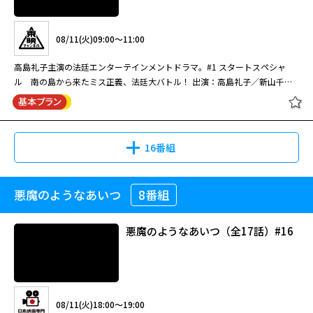
08/10(月)12:30～14:30
十津川警部シリーズ「特急おおぞら
殺人事件」[字]
たたき上げ刑事・近松丙吉が事件の真相解明に挑む人気シリーズ。出演：伊
08/11(火)09:00～11:00
東四朗 市毛良枝 角野卓造 今村恵子(08年・120分)
高島礼子主演の法廷エンターテインメントドラマ。#1 スタートスペシャ
ル 南の島から来たミス正義、法廷大バトル！ 出演：高島礼子／新山千
08/12(水)07:00～08:40
春 2004年 全9話
多摩南署 たたき上げ刑事・近松丙吉
渡瀬恒彦主演「十津川警部」シリーズ第26弾。殺人容疑をかけられた亀井
9
刑事の無実を晴らすため、十津川が捜査に乗り出す。神田正輝がゲスト出
演。
16番組
08/17(月)12:30～14:30
十津川警部シリーズ「陸中海岸殺意
悪魔のようなあいつ
8番組
[無料][新]異議あり！女弁護士大岡法
の旅」[字]
多摩南署管内で、フリーカメラマン・久木眉美とフィットネスクラブのイン
江 #1
ストラクター・酒井あずさが殺害された。間もなく、眉美に恨みを持ってい
悪魔のようなあいつ（全17話）#16
た亀山利一が捜査線上に浮上。亀山は取り調べで、犯行を認める供述を始め
る。しかし、主任刑事の近松丙吉は、亀山の供述内容や眉美が持っていたは
08/13(木)07:00～08:40
ずのカメラが見つかっていないことに違和感を覚えるのであった…。
08/11(火)09:00～11:00
多摩南署 たたき上げ刑事・近松丙吉
渡瀬恒彦主演「十津川警部」シリーズ第28弾。雪舟の贋作が殺人事件を呼
10
高島礼子主演の法廷エンターテインメントドラマ。#1 スタートスペシャ
ぶ…。青山の古美術商殺人事件が、20年前に起こった盗難事件へと繋がっ
08/11(火)18:00～19:00
ル 南の島から来たミス正義、法廷大バトル！ 出演：高島礼子／新山千