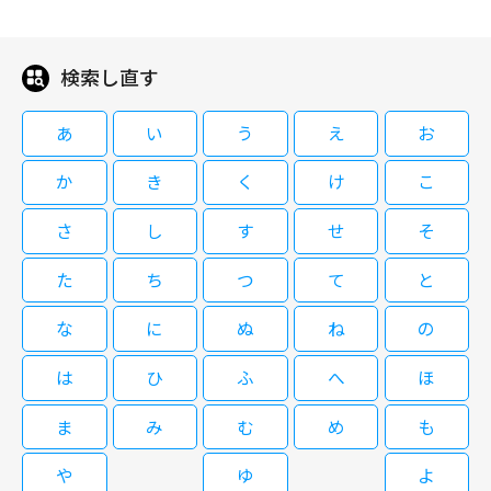
う約束をするが、そこに由美子は現れなかった。 その頃、飛騨の山林で、
が 現われ、金を巧みに受け取り、行方をくらました。連続殺人と誘拐事件
高島礼子主演の法廷エンターテインメントドラマ。沖縄の離島から来た法廷
人二役に挑戦。その迫力満点の演技とク ールな役どころは必見だ。またゲ
女性の他殺死体が発見される。被害者は、顔をひどく損傷していた。現場に
の接点は何か？ 意外な容疑者が捜査線上に 浮かぶ…。
経験ゼロの型破りな弁護士“ミス正義”こと大岡法江が、東京の裁判所を舞台
スト女優には、美人報道カメラマン役の藤谷美紀を迎え、十津川警部と共に
由美子のスケッ チブックが残っていたため、由美子と面識のある亀井が参
に嵐を巻き起こす。全9話。
ホステス 殺人事件の謎を追う。殺人の重要参考人として窮地に立たされる
検索し直す
考人として岐阜県警の向井警部（佐藤銀平）の事情聴取を 受ける。そこへ
十津川警部のため、伊東四朗演じる亀井刑事も捜 査に奔走し、事実を糾明
十津川警部（渡瀬恒彦）が東京から駆け付ける。そして由美子が宿泊で使っ
［字］十津川警部シリーズ「生命～
していく。 【ストーリー】 深夜の井の頭公園でのホステス（豊田麻里）が
た“白石ゆか”という偽名 と住所を手掛かりに捜査が始まった…。
異議あり！女弁護士大岡法江 #7
あ
い
う
え
お
ベールに包まれた誕生の秘密」
殺された。所持品から会津若松までの切符と十津川警部（渡瀬恒彦） の名
刺が発見され、捜査一課は騒然。その頃、報道カメラマン・渡辺ひろみ（藤
か
き
く
け
こ
谷美紀）の元に、十津川と暴力団の癒 着情報と証拠写真が届いていた。ホ
ステス殺しの裏に、十津川と亀井刑事（伊東四朗）は危険な罠を感じ取って
09/01(火)17:50～19:30
さ
し
す
せ
そ
いた が、十津川は事件解決のため、被害者の所持していた切符で単身列車
09/01(火)10:00～11:00
に乗り込んだ。そんな十津川に、女から電話 で行き先の指示が入る…。 ま
渡瀬恒彦主演「十津川警部」シリーズ第40弾。生命の尊厳をテーマをドラ
た、ひろみにあった密告は現実のものとなっていた。東山温泉に現れた十津
た
ち
つ
て
と
高島礼子主演の法廷エンターテインメントドラマ。沖縄の離島から来た法廷
マに織り込んだスケールの大きな難事件に 十津川警部が挑む。大学の医学
川をひろみは尾行。十津川が小坂井め ぐみ（中野若葉）を殺害する現場を
経験ゼロの型破りな弁護士“ミス正義”こと大岡法江が、東京の裁判所を舞台
部教授が殺され、教授がかつて秘かにAID（非配偶者間人工授精）を行って
目撃し、決定的瞬間を撮影。翌日、偶然を装い、十津川と同行したひろみは
な
に
ぬ
ね
の
に嵐を巻き起こす。全9話。
いたこと が分かる。AIDとは子どもができない夫婦が他人の精子の提供を受
岩室温 泉で何者かに襲われた。病院で意識が戻ったひろみは、十津川が犯
けて出産することで、違法ではないが様々な問題 を抱えている。事件の謎
人と証言。ひろみの供述でめぐみの死体も発見 され、地元警察を震撼させ
は
ひ
ふ
へ
ほ
西村京太郎サスペンス 十津川警部シ
解きと共に、生命の大切さや親子の絆の深さが描かれる。 【ストーリー】
た。重要参考人として窮地に立たされた十津川のため、亀井刑事たちは捜査
異議あり！女弁護士大岡法江 #8
リーズ「伊豆・七滝殺人事件」
札幌の大学で医学部の三国茂雄教授が殺され、金庫が物色される事件が起こ
に奔走する。
ま
み
む
め
も
った。数日後、東京で金庫破りの常習 犯・飯田隆弘（水道橋博士）が他殺
死体で発見され、十津川警部（渡瀬恒彦）が捜査を開始する。やがて、飯田
や
ゆ
よ
の靴の 足跡が三国殺害の現場に残っていたことが分かり、十津川は札幌へ