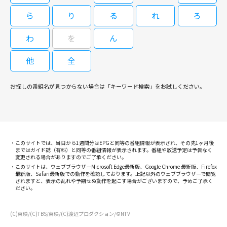
09/02(水)12:00～13:40
向かう。 札幌の吉田刑事（せんだみつお）は、8年前に医療機器納入をめぐ
09/01(火)15:00～16:00
ら
り
る
れ
ろ
る大学と東京の医療機器販売会社の間で贈収賄 事件が発覚したが、未解決
渡瀬恒彦主演「十津川警部」シリーズ第19弾。十津川警部の後輩刑事・西
のままでそのときの容疑者が三国だったと話す。だが、販売会社の社長・蓮
高島礼子主演の法廷エンターテインメントドラマ。沖縄の離島から来た法廷
本の恋人が突然狂気にかられ、殺人を犯し 自殺するという衝撃の幕開け。
わ
を
ん
見孝輔（河原 さぶ）は、8年前の事件も今回の殺人事件も自分には関係ない
経験ゼロの型破りな弁護士“ミス正義”こと大岡法江が、東京の裁判所を舞台
多重人格者の犯罪という見方もあり、一筋縄では解決しそうにない。いつも
と否定する。十津川は8年前に三国を内部告発した助 教授・沢木実（江藤
に嵐を巻き起こす。全9話。
と違った複 雑でミステリアスな殺人事件を、どのように解決するのか？ ま
潤）を捜し出し、事情を聞こうとする。沢木は妻の信子（川島なお美）とは
他
全
た十津川警部と亀井刑事は、恋人を殺害された部下の 無念を晴らすことが
すでに離婚していた。その 矢先、沢木も殺害される。沢木の娘・遥香（斉
［字］十津川警部シリーズ「寝台特
出来るのか？ 【ストーリー】 伊豆・河津で殺人事件が起きた。加害者は十
藤奈々）は、以前父親から「生命（いのち）の問題」という謎の言葉を聞
異議あり！女弁護士大岡法江 [終] #9
急殺人事件～さよならブルートレイ
お探しの番組名が見つからない場合は「キーワード検索」をお試しください。
津川警部（渡瀬恒彦）の後輩・西本刑事（堤大二郎）の恋人・由加（梶原
いたと十津川に打ち明ける。
ン」
真弓）だ。由加は事件を起こした直後に自殺した。悲嘆にくれる西本を迎え
に河津へ行った十津川は、驚くべきことを 聞く。由加は初めて河津へ来た
はずなのに、目的地が近づくと急に土地勘を示し、人が変わったように被害
09/03(木)17:50～19:30
者の原田 （村田則男）を刺し殺したのだと言う。しかも由加と原田を結び
09/01(火)16:00～17:00
つける接点は何もない。 十津川警部は、5カ月前に麻布で起きた殺人事件を
このサイトでは、当日から1週間分はEPGと同等の番組情報が表示され、その先1ヶ月後
渡瀬恒彦主演「十津川警部」シリーズ第41弾。寝台特急はやぶさで殺人事
まではガイド誌（有料）と同等の番組情報が表示されます。番組や放送予定は予告なく
思い出していた。麻布の事件も、犯人が突然、狂気にかられたよ うに殺人
変更される場合がありますのでご了承ください。
高島礼子主演の法廷エンターテインメントドラマ。沖縄の離島から来た法廷
件が発生！ 十津川警部が列車運行ダイ ヤの盲点を突いた殺人トリックの謎
を犯し直後に自殺していた。十津川と西本は由加の部屋を訪れるが、そこに
このサイトは、ウェブブラウザーMicrosoft Edge最新版、Google Chrome 最新版、Firefox
経験ゼロの型破りな弁護士“ミス正義”こと大岡法江が、東京の裁判所を舞台
に迫る。東京と熊本を結び、半世紀近く様々な人々の人生を運び続けた「寝
は多重人格についての書物が 置かれていた。折りしもテレビでは河津の事
最新版、Safari最新版での動作を確認しております。上記以外のウェブブラウザーで閲覧
に嵐を巻き起こす。全9話。
されますと、表示の乱れや予期せぬ動作を起こす場合がございますので、予めご了承く
台特急 はやぶさ」。多くの人々に惜しまれながらも2009年3月14日、その
件について、精神科医の長谷川（風間杜夫）が、犯人が多重人格だった 可
ださい。
歴史に幕を下ろした。このドラマは、引退前のはやぶ さの車内で撮影を行
能性があるとコメントしていた。事件はその後、犯人死亡で解決。しかも警
［字］十津川警部シリーズ「寝台特
い、列車の運行にしたがって刻々と事件が動く緊張感あふれる画面の中に、
視庁の所轄を外れてしまった。しかし、納 得できない西本と事件に疑問を
異議あり！女弁護士大岡法江 #8
急カシオペアを追え」
はやぶさの雄姿をた っぷりと描き込んだ。十津川警部シリーズの魅力の原
(C)東映/(C)TBS/東映/(C)渡辺プロダクション/©NTV
持つ十津川は、亀井刑事（伊藤四朗）の協力を得て、48時間以内という条
点である寝台特急の旅情とサスペンスの謎解きを堪能できる作 品。 【スト
件を三上刑 事部長（小沢象）と本多捜査一課長（小野ヤスシ）からもら