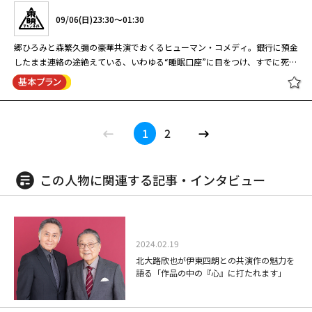
ん」と慕い、生き生きとコントを演じる3人の愛らしい姿は必見！そして、
15日放送） 『強敵出現！まけるなド
に嵐を巻き起こす。全9話。
秋の大運動会」や、デビュー間もないキャンディーズらも躍動する「初すべ
長の財産を 独り占めしようとするほかの愛人の犯罪なのか？ 事件の謎を追
篠原涼子主演のお仕事エンタテイメントドラマの続編。再び戻ってきた戦う
る。橋野は、強奪事件があった時刻には特急あ ずさに乗っていたと語り、
ろ！！」を約50年ぶりに放送！ 放送当時、人気絶頂だった国民的アイドル
加山雄三、東八郎、西田敏行、海援隊（武田鉄矢、中牟田俊男、千葉和臣）
リフターズ』
09/06(日)23:30～01:30
り！スター雪上芸能大会」、そしてソロとして絶頂期を迎えていたジュリー
う十津川警部の前に、敏腕美人弁護士が立ちはだか る。白虎隊の悲劇の舞
スーパーハケン社員の活躍を描く。出演はほかに小泉孝太郎、勝地涼、上地
婚約者の新井優子（星野真里）が証人だと言った。十津川らはアリバイを確
グループ・キャンディーズと、伊東四朗、小松政夫という異色の組み合わせ
ら、豪華出演陣の活躍も見どころ。 地上波放送：1976年11月22日 ※現存
こと沢田研二の魅力を凝縮した「年忘れ！ジュリーが唄う73年ベストヒッ
［字］十津川警部シリーズ「飛騨高
台・会津若松で事件が立て続けに起こる。敏腕美人弁護士役には床嶋佳子、
雄輔、大泉洋、伊東四朗。 かつての勢いを失った東京・丸の内にある老舗
かめるため、優 子が経営する安曇野のペンションへ向かった。しかし、橋
で、お茶の間に一大ブームを巻き起こした伝説のバラエティ番組をセレクシ
する映像・放送回をお送りします。（一部欠番している回がございます。）
郷ひろみと森繁久彌の豪華共演でおくるヒューマン・コメディ。銀行に預金
異議あり！女弁護士大岡法江 #7
ト大会!!」など、トップスターたちが総出演する豪華すぎる傑作企画が盛り
山に消えた女」
福島県警の警部 役で佐藤B作がゲスト出演。 【ストーリー】 悪徳金融会社
の食品商社「Ｓ＆Ｆ」。営業企画課の課長になった里中賢介（小泉孝太郎）
野が先回りし、優子は橋野を異常に恐れ、多くを語らない。 後日、東京に
ョン放送。 歌とコントを巧みに融合させた斬新な構成で老若男女を問わず
※保存状態により、映像の乱れやノイズ、経年劣化による色あせなどが発生
したまま連絡の途絶えている、いわゆる“睡眠口座”に目をつけ、すでに死ん
09/06(日)19:30～20:30
だくさん。毎週がお祭り騒ぎだったあの頃のテレビの熱気を、約半世紀の時
の社長・五十嵐が自宅マンションで殺された。寝室で女に毒を盛られたらし
は、伝説のスーパーハケン・大前春子（篠原涼子）を呼ぶことに。旭川支社
戻った十津川に優子から電話が入った。元判事の内田聡介（山本圭）が橋野
絶大な支持を集め、昭和のテレビ史に燦然と輝く本番組。最大の見どころ
している箇所がございます。当時の雰囲気をそのままお楽しみいただくた
でしまった預金者の息子になりすまして大金をせしめようとする風来坊・マ
を経て今、ぜひ体感してほしい。 地上波放送：1973年10月8日 ※現存する
ハケンの品格（2020） （終）
閉じる
い。十津川警部（渡瀬恒彦） は、五十嵐の三人の愛人に殺害の動機がある
の支社長補佐・東海林武（大泉洋）は春子との再会に感激するが、相変わら
について知っているとい う。内田の話は衝撃的だった。優子は七年前橋野
は、伊東四朗の「ベンジャミン伊東」コーナーから生まれたヒーロー「デン
め、当時の状態のまま放送させていただきます。
コトと、そして預金者の父である老いぼれサギ師の二人の数奇な出会いと友
70年代スター総出演！ ザ・ドリフターズをはじめ、沢田研二、天地真理、
映像・放送回をお送りします。（一部欠番している回がございます。） ※
#5,6,7,8
とにらみ、捜査を開始する。三人とは、死体の第一発見者でモデルの 藤原
ず完全に無視される。だがその頃、社内では社員によるハケンへのセクハラ
に拉致監禁された被害者だというのだ。拉致から三年後、優子は 橋野のも
センマン」。漫画家・石ノ森章太郎がデザインしたキャラクターが踊る「電
情を描く。コーネル・ウールリッチ原作の『睡眠口座』をもとに『時間です
キャンディーズなど豪華スターたちが様々な企画に挑戦する伝説のバラエテ
保存状態により、映像の乱れやノイズ、経年劣化による色あせなどが発生し
08/26(水)07:00～08:40
さつき（矢松亜由美）、クラブのママ・早川友美（羽田圭子）、そしてアイ
が行われていた・・・。
とから自力で逃げ出し警察に保護された。この事件の判事が内田だったの
線音頭」は社会現象となり、小松政夫がしらけ鳥のパペットと歌う「しらけ
夢一族 ザ・らいばる
よ』『ムー一族』等のディレクターで乱歩賞作家の久世光彦が初監督をした
ィ番組「ビッグスペシャル」を約50年ぶりに放送！ 1970年代前半、テレビ
08/25(火)16:00～17:00
ている箇所がございます。当時の雰囲気をそのままお楽しみいただくため、
ドルタレントの木下知恵（笹岡莉紗）であ る。 マンションの防犯カメラに
だ。事件後、消息を絶った優子だ ったが、執念深い橋野に出所後、優子の
1
2
鳥音頭」もそれに劣らぬ人気を博した。 さらに、キャンディーズがヒット
作品。
が最も熱かった黄金期に放送された「ビッグスペシャル」。1973年10月か
当時の状態のまま放送させていただきます。
渡瀬恒彦主演「十津川警部」シリーズ第39弾。交通事故に遭い重症を負っ
は、白いスーツケースを持った不審な女が映っていた。さつきがそれと同じ
居場所を突き止められる。恐怖に凍りついた優子は、言うなりに操られ、結
曲を披露する華やかな姿とは一転、「悪ガキ一家の鬼かあちゃん」などのコ
高島礼子主演の法廷エンターテインメントドラマ。沖縄の離島から来た法廷
ら約1年間にわたり、NET（現テレビ朝日）系列の「月曜夜8時」を華やかに
た亀井刑事を救った女性が、殺人事件の 容疑者ではないかという疑惑が浮
09/06(日)00:40～04:25
スーツケースを持 って外出したという情報を得て、十津川と小西刑事（中
婚 の約束までさせられているという…。 そんな中、事件が動いた。強奪事
ントではコメディエンヌとしての才能を遺憾なく発揮。伊東四朗を「お母さ
経験ゼロの型破りな弁護士“ミス正義”こと大岡法江が、東京の裁判所を舞台
彩った豪華な特別番組枠だ。 お茶の間を爆笑に包んだ「激突！ドリフ対抗
かぶ。命の恩人の無実を信じながらも捜査の最前線に立つ亀井の苦悩。亀井
西良太）が尾行する。さつきは東京駅から福島県の会津若松 へ向かった。
件の容疑者が二人連続して殺されたのだ。十津川は強奪事件の主犯格が橋野
閉じる
ん」と慕い、生き生きとコントを演じる3人の愛らしい姿は必見！そして、
この人物に関連する記事・インタビュー
に嵐を巻き起こす。全9話。
秋の大運動会」や、デビュー間もないキャンディーズらも躍動する「初すべ
の心 中を察しつつも、厳しく捜査の指揮を執る十津川。互いを思いやる二
篠原涼子主演のお仕事エンタテイメントドラマの続編。再び戻ってきた戦う
十津川は彼女を監視するが、これといった動きはない。ところが、クラブの
だと 確信する。さらに、橋野が姿を消した。続いて優子も何者かに誘拐さ
加山雄三、東八郎、西田敏行、海援隊（武田鉄矢、中牟田俊男、千葉和臣）
09/06(日)23:30～01:30
り！スター雪上芸能大会」、そしてソロとして絶頂期を迎えていたジュリー
人。渡瀬恒彦と伊東四朗のコンビならではの年輪 を重ねた男同士の芝居が
スーパーハケン社員の活躍を描く。出演はほかに小泉孝太郎、勝地涼、上地
ママ・友美が死体で発見され、 福島県警の岡本警部（佐藤B作）が捜査に乗
れる。優子を無事救出するよう、電話をかけてき た橋野に十津川はそのた
ら、豪華出演陣の活躍も見どころ。 地上波放送：1976年12月6日 ※現存す
こと沢田研二の魅力を凝縮した「年忘れ！ジュリーが唄う73年ベストヒッ
十津川警部シリーズ「越後・会津殺
光る。タイトル通り飛騨高山の名所でロケを行い、高山陣屋や合掌作りの古
雄輔、大泉洋、伊東四朗。 かつての勢いを失った東京・丸の内にある老舗
り出す。岡本は、友美が殺された日につり橋から落ちて重傷を負った少
めに手を組もうと提案する。橋野は謎の人物と特急あずさの中で、優子と盗
る映像・放送回をお送りします。（一部欠番している回がございます。）
郷ひろみと森繁久彌の豪華共演でおくるヒューマン・コメディ。銀行に預金
異議あり！女弁護士大岡法江 #6
ト大会!!」など、トップスターたちが総出演する豪華すぎる傑作企画が盛り
人ルート」
民家なども盛り 込み、旅情たっぷりで贈る。 【ストーリー】 亀井刑事（伊
の食品商社「Ｓ＆Ｆ」。営業企画課の課長になった里中賢介（小泉孝太郎）
年・佐竹勇夫（浅利陽介）が犯人だとにらんでいる。勇夫が例の白いスーツ
んだ現金の交 換をするという。事件のすべての謎を乗せて、運命の「特急
※保存状態により、映像の乱れや欠落、ノイズ、経年劣化による色あせなど
したまま連絡の途絶えている、いわゆる“睡眠口座”に目をつけ、すでに死ん
だくさん。毎週がお祭り騒ぎだったあの頃のテレビの熱気を、約半世紀の時
東四朗）は、容疑者を追跡中に自動車事故に遭い重傷を負ったが、ある女性
は、伝説のスーパーハケン・大前春子（篠原涼子）を呼ぶことに。旭川支社
2024.02.19
ケースを持っていたという目撃情報をつか んでいたからだ。ところが、少
あずさ13号」が新宿駅を発車した！
が発生している箇所がございます。当時の雰囲気をそのままお楽しみいただ
でしまった預金者の息子になりすまして大金をせしめようとする風来坊・マ
を経て今、ぜひ体感してほしい。 地上波放送：1973年10月15日 ※現存す
に病院に搬送されて一命を 取り留める。しかし女性は名も継げずに立ち去
の支社長補佐・東海林武（大泉洋）は春子との再会に感激するが、相変わら
年犯罪専門の弁護士・結城彩子（床嶋佳子）が現われ、勇夫は無実だと主張
北大路欣也が伊東四朗との共演作の魅力を
くため、当時の状態のまま放送させていただきます。
コトと、そして預金者の父である老いぼれサギ師の二人の数奇な出会いと友
閉じる
る映像・放送回をお送りします。（一部欠番している回がございます。）
ったため、それが誰なのかは分からなかった。退院したのち、休暇で飛 騨
ず完全に無視される。だがその頃、社内では社員によるハケンへのセクハラ
語る「作品の中の『心』に打たれます」
する。彩子 の鋭い指摘に岡本警部はたじたじ。十津川も彩子の分析をヒン
情を描く。コーネル・ウールリッチ原作の『睡眠口座』をもとに『時間です
※保存状態により、映像の乱れやノイズ、経年劣化による色あせなどが発生
09/01(火)12:00～13:40
高山を訪れた亀井は、そこで命の恩人である女性・小野寺由美子（洞口依
が行われていた・・・。
トに、勇夫は犯人ではないと考える。 そんな矢先、アイドルの知恵が何者
よ』『ムー一族』等のディレクターで乱歩賞作家の久世光彦が初監督をした
09/01(火)09:00～10:00
している箇所がございます。当時の雰囲気をそのままお楽しみいただくた
子）と偶然再会する。画家志望だという 由美子と亀井は翌日にもう一度会
閉じる
かに誘拐された。身代金が要求され、事務所の社長が金を運ぶ。若い謎の男
作品。
め、当時の状態のまま放送させていただきます。
渡瀬恒彦主演「十津川警部」シリーズ第17弾。渡瀬恒彦がシリーズ初の一