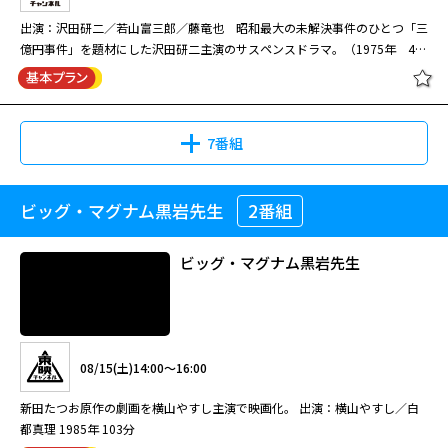
ていく。
春 2004年 全9話
出演：沢田研二／若山富三郎／藤竜也 昭和最大の未解決事件のひとつ「三
億円事件」を題材にした沢田研二主演のサスペンスドラマ。（1975年 48
08/18(火)12:30～14:30
十津川警部シリーズ「松山・道後十
分）
異議あり！女弁護士大岡法江 #2
七文字の殺人」[字]
美術評論家が殺害され、その妻が自殺した。果たして、妻が夫を殺したの
か？多摩南警察署のたたき上げ刑事・近松丙吉が事件の真相解明に挑む！
マンションの一室で、美術評論家の槙野が刺殺体で発見された。さらに、同
7番組
じマンションの屋上から、槙野の妻・さおりの遺体も発見される。警視庁捜
08/14(金)07:00～08:40
査一課の管理官・山形は、槙野の女性関係に悩んださおりが槙野を殺害後に
08/11(火)15:00～16:00
多摩南署 たたき上げ刑事・近松丙吉
屋上で自殺したものと考え、裏付け捜査を命じる。しかし、多摩南署のたた
ビッグ・マグナム黒岩先生
2番組
渡瀬恒彦主演「十津川警部」シリーズ第29弾。事故死として扱われた二つ
悪魔のようなあいつ（全17話）#16
11
き上げ刑事・近松丙吉は、さおりの手に血痕が付着していないことに違和感
高島礼子主演の法廷エンターテインメントドラマ。 #2 チカン疑惑逆転法
の事件は、殺人事件だったのか？ 俳句に込められた殺人予告に十津川警部
を覚え…。
廷！ 出演：高島礼子／新山千春 2004年 全9話
が挑む。
ビッグ・マグナム黒岩先生
08/19(水)12:30～14:30
［字］十津川警部シリーズ「四国連
08/11(火)18:00～19:00
異議あり！女弁護士大岡法江 #3
絡特急殺人事件」
神社の境内で、女の扼殺体が見つかる。警察では強盗殺人とみて捜査を開始
出演：沢田研二／若山富三郎／藤竜也 昭和最大の未解決事件のひとつ「三
するが、近松刑事は疑問を抱き…。近松のたたき上げで得た経験が、事件の
08/15(土)14:00～16:00
億円事件」を題材にした沢田研二主演のサスペンスドラマ。（1975年 48
核心に迫る！ ある雨の夜、神社の境内で近所に住む滝本あやめ（石原あつ
分）
美）が絞め殺された。その後、強盗殺人として捜査を進めることが決まる
新田たつお原作の劇画を横山やすし主演で映画化。 出演：横山やすし／白
08/17(月)07:00～08:40
が、多摩南署の刑事・近松丙吉（伊東四朗）は被害者の衣類と残された靴跡
都真理 1985年 103分
08/11(火)16:00～17:00
多摩南署 たたき上げ刑事・近松丙吉
に疑問を抱く。やがて、あやめが不倫をしていたことが判明し、不倫相手の