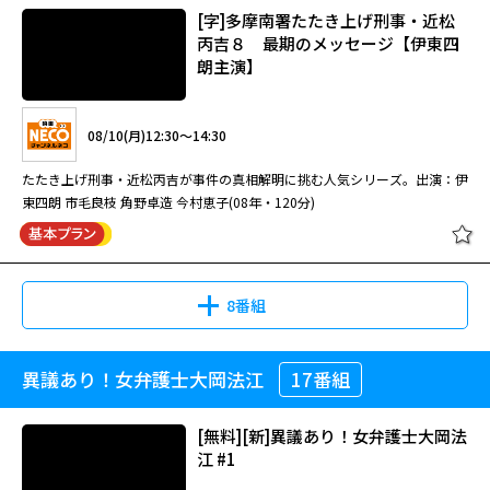
[字]多摩南署たたき上げ刑事・近松
丙吉８ 最期のメッセージ【伊東四
朗主演】
08/10(月)07:00～08:40
渡瀬恒彦主演「十津川警部」シリーズ第24弾。15年前に起こった未解決事
08/10(月)12:30～14:30
件に絡む連続殺人事件に、十津川警部が挑む。共演は有森也実、伊東四朗ほ
か。
たたき上げ刑事・近松丙吉が事件の真相解明に挑む人気シリーズ。出演：伊
東四朗 市毛良枝 角野卓造 今村恵子(08年・120分)
十津川警部シリーズ「南紀白浜殺人
ルート」[字]
8番組
08/11(火)07:00～08:40
異議あり！女弁護士大岡法江
17番組
[字]多摩南署たたき上げ刑事・近松
東京・下町にある工場の経営者が殺害された。被害者は、大掛かりな詐欺事
丙吉８ 最期のメッセージ【伊東四
件の被害者の会の代表で、独自に事件の調査もしていた。
朗主演】
[無料][新]異議あり！女弁護士大岡法
江 #1