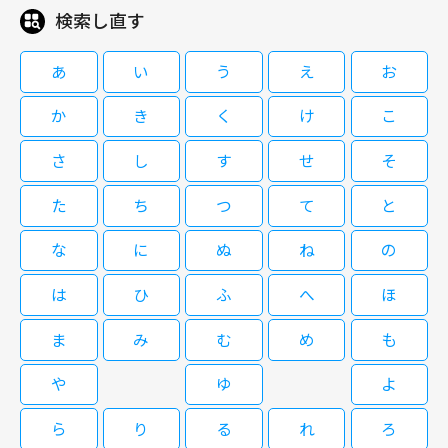
検索し直す
あ
い
う
え
お
か
き
く
け
こ
さ
し
す
せ
そ
た
ち
つ
て
と
な
に
ぬ
ね
の
は
ひ
ふ
へ
ほ
ま
み
む
め
も
や
ゆ
よ
ら
り
る
れ
ろ