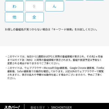
わ
を
ん
他
全
お探しの番組名が見つからない場合は「キーワード検索」をお試しください。
このサイトでは、当日から1週間分はEPGと同等の番組情報が表示され、その先1ヶ月後
まではガイド誌（有料）と同等の番組情報が表示されます。番組や放送予定は予告なく
変更される場合がありますのでご了承ください。
このサイトは、ウェブブラウザーMicrosoft Edge最新版、Google Chrome 最新版、Firefox
最新版、Safari最新版での動作を確認しております。上記以外のウェブブラウザーで閲覧
されますと、表示の乱れや予期せぬ動作を起こす場合がございますので、予めご了承く
ださい。
番組を探す
SINCHONTIGER