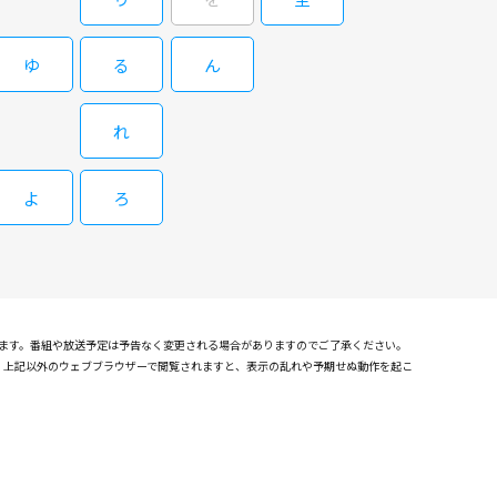
ゆ
る
ん
れ
！ 本能の赴くままにやりたい放題のベテ
海斗が織りなす凸凹温泉旅！温泉旅を通して見られるレスラーの筋
よ
ろ
の秘話などプロレス談義も繰り広げます！
れます。番組や放送予定は予告なく変更される場合がありますのでご了承ください。
確認しております。上記以外のウェブブラウザーで閲覧されますと、表示の乱れや予期せぬ動作を起こ