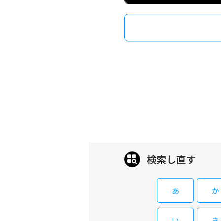
検索し直す
あ
か
い
き