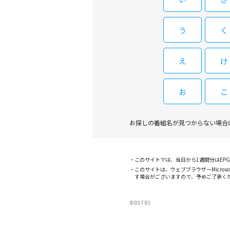
う
く
え
け
お
こ
お探しの番組名が見つからない場合
このサイトでは、当日から1週間分はE
このサイトは、ウェブブラウザーMicroso
す場合がございますので、予めご了承く
©BS-TBS