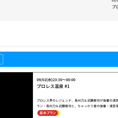
09/
プ
組
09/02(水)23:30～00:00
プロレス温泉 #1
プロレス界のレジェンド、長州力＆武藤敬司が後輩の清宮海斗を引き連れ温泉旅へ
ラン・長州力＆武藤敬司と、ちゃっかり者の後輩・清宮
肉美、3人の食べっぷりは必見！長州＆武藤の現役時代の秘話などプロ
プロレスラー御用達の「リベラ」で1ポンドステーキを