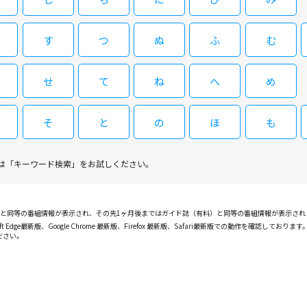
す
つ
ぬ
ふ
む
09/07(月)21:00～21:30
プロレス温泉 #1
せ
て
ね
へ
め
プロレス界のレジェンド、長州力＆武藤敬司が後輩の清宮海斗を引き連れ温泉旅へ
ラン・長州力＆武藤敬司と、ちゃっかり者の後輩・清宮
そ
と
の
ほ
も
肉美、3人の食べっぷりは必見！長州＆武藤の現役時代
は「キーワード検索」をお試しください。
閉じる
PGと同等の番組情報が表示され、その先1ヶ月後まではガイド誌（有料）と同等の番組情報が表示さ
ft Edge最新版、Google Chrome 最新版、Firefox 最新版、Safari最新版での動作を
ださい。