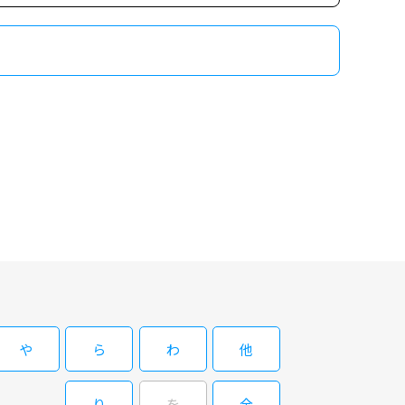
労困憊！温泉で、ようやく一息つけると思ったら、長州力が突然ス
！ 本能の赴くままにやりたい放題のベテ
海斗が織りなす凸凹温泉旅！温泉旅を通して見られるレスラーの筋
レス談義も繰り広げます！ 旅のゴングはステーキ。
ペロリと完食し、いざ目的地の草津温泉へ！道中、せっかちな大先
労困憊！温泉で、ようやく一息つけると思ったら、長州力が突然ス
や
ら
わ
他
！ 本能の赴くままにやりたい放題のベテ
海斗が織りなす凸凹温泉旅！温泉旅を通して見られるレスラーの筋
の秘話などプロレス談義も繰り広げます！
り
を
全