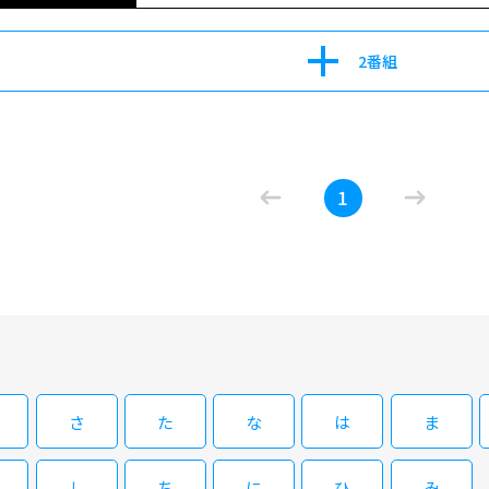
輩・長州力と武藤敬司に振り回され続ける清宮海斗は疲
クワットを開始！それに清宮も付き合わされる事に…。
2番組
09/02(水)23:30～00:00
プロレス温泉 #1
1
プロレス界のレジェンド、長州力＆武藤敬司が後輩の清宮海斗を引き連れ温泉旅へ
ラン・長州力＆武藤敬司と、ちゃっかり者の後輩・清宮
肉美、3人の食べっぷりは必見！長州＆武藤の現役時代の秘話などプロ
プロレスラー御用達の「リベラ」で1ポンドステーキを
輩・長州力と武藤敬司に振り回され続ける清宮海斗は疲
クワットを開始！それに清宮も付き合わされる事に…。
09/05(土)13:30～14:00
プロレス温泉 #1
さ
た
な
は
ま
プロレス界のレジェンド、長州力＆武藤敬司が後輩の清宮海斗を引き連れ温泉旅へ
ラン・長州力＆武藤敬司と、ちゃっかり者の後輩・清宮
肉美、3人の食べっぷりは必見！長州＆武藤の現役時代
し
ち
に
ひ
み