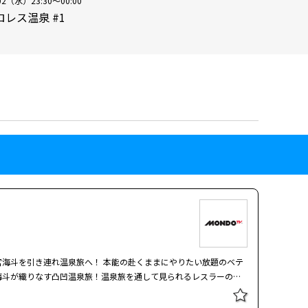
02（水）23:30～00:00
ロレス温泉 #1
！ 本能の赴くままにやりたい放題のベテ
海斗が織りなす凸凹温泉旅！温泉旅を通して見られるレスラーの筋
レス談義も繰り広げます！ 旅のゴングはステーキ。
ペロリと完食し、いざ目的地の草津温泉へ！道中、せっかちな大先