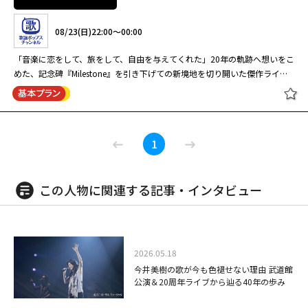
2004年に行われた「IMAI MIKI DREAM TOUR 2004」の、日本武道館での最
終公演を収めた作品。布袋寅泰、今剛、KUMA原田、山木秀夫ら、豪華ミュ
08/23(日)22:00～00:00
ージシャンが参加。
「音楽に恋をして、旅をして、自由を与えてくれた」20年の軌跡へ想いをこ
めた、記念碑『Milestone』を引き下げての新境地を切り開いた傑作ライ
閉じる
ブ。
MIKI IMAI 20th Anniversary Concert
1
"Milestone"
この人物に関連する記事・インタビュー
08/23(日)22:00～00:00
「音楽に恋をして、旅をして、自由を与えてくれた」20年の軌跡へ想いをこ
めた、記念碑『Milestone』を引き下げての新境地を切り開いた傑作ライ
2026.05.18
ブ。
今井美樹の歌が今も色褪せない理由 武道館
公演＆20周年ライブから辿る40年の歩み