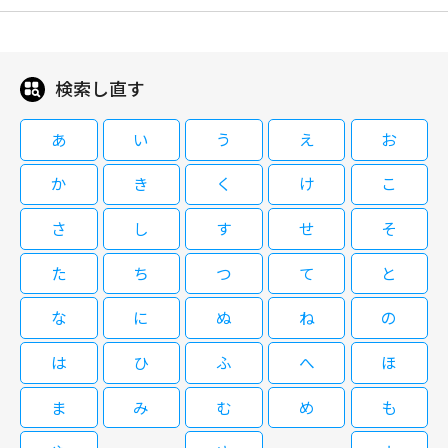
閉じる
検索し直す
あ
い
う
え
お
か
き
く
け
こ
さ
し
す
せ
そ
た
ち
つ
て
と
な
に
ぬ
ね
の
は
ひ
ふ
へ
ほ
ま
み
む
め
も