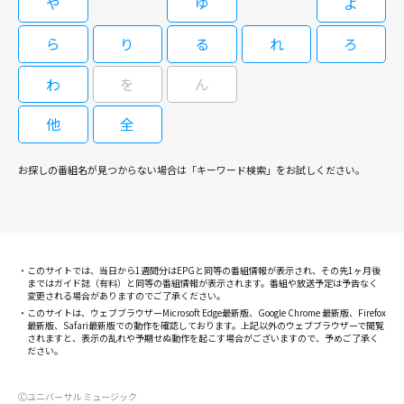
や
ゆ
よ
ら
り
る
れ
ろ
わ
を
ん
他
全
お探しの番組名が見つからない場合は「キーワード検索」をお試しください。
このサイトでは、当日から1週間分はEPGと同等の番組情報が表示され、その先1ヶ月後
まではガイド誌（有料）と同等の番組情報が表示されます。番組や放送予定は予告なく
変更される場合がありますのでご了承ください。
このサイトは、ウェブブラウザーMicrosoft Edge最新版、Google Chrome 最新版、Firefox
最新版、Safari最新版での動作を確認しております。上記以外のウェブブラウザーで閲覧
されますと、表示の乱れや予期せぬ動作を起こす場合がございますので、予めご了承く
ださい。
Ⓒユニバーサル ミュージック