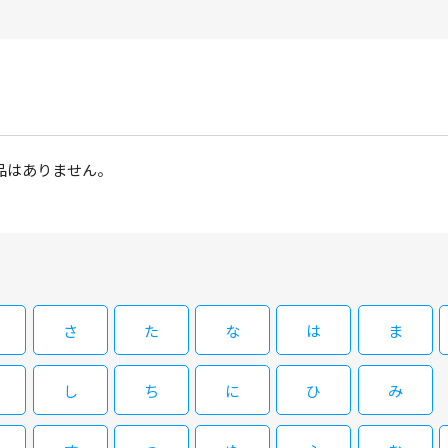
品はありません。
さ
た
な
は
ま
し
ち
に
ひ
み