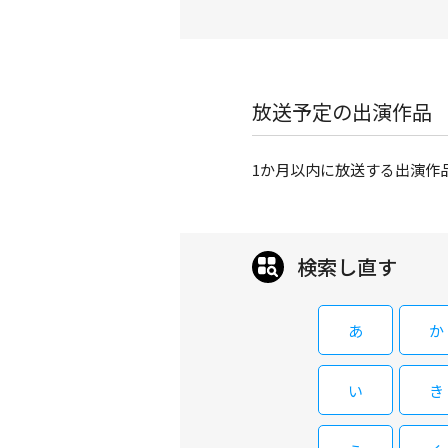
放送予定の出演作品
1か月以内に放送する出演作
検索し直す
あ
か
い
き