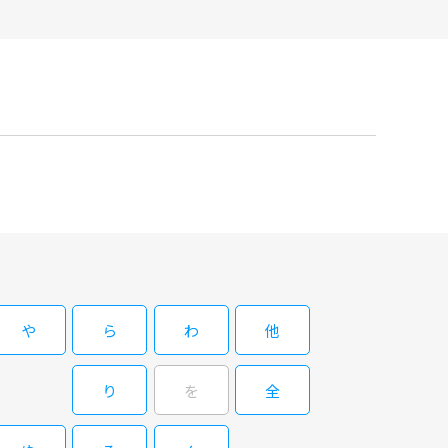
や
ら
わ
他
り
を
全