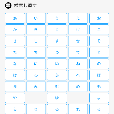
検索し直す
あ
い
う
え
お
か
き
く
け
こ
さ
し
す
せ
そ
た
ち
つ
て
と
な
に
ぬ
ね
の
は
ひ
ふ
へ
ほ
ま
み
む
め
も
や
ゆ
よ
ら
り
る
れ
ろ