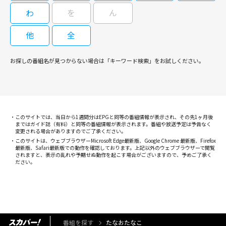
わ
を
ん
他
全
お探しの番組名が見つからない場合は「キーワード検索」をお試しください。
このサイトでは、当日から1週間分はEPGと同等の番組情報が表示され、その先1ヶ月後
まではガイド誌（有料）と同等の番組情報が表示されます。番組や放送予定は予告なく
変更される場合がありますのでご了承ください。
このサイトは、ウェブブラウザーMicrosoft Edge最新版、Google Chrome 最新版、Firefox
最新版、Safari最新版での動作を確認しております。上記以外のウェブブラウザーで閲覧
されますと、表示の乱れや予期せぬ動作を起こす場合がございますので、予めご了承く
ださい。
番組を探す
たなおたなこ