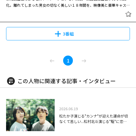
化。離れてしまった男女の切なく美しい１８年間を、映像美と豪華キャスト
の繊細な演技で紡ぎ出す。 主題歌：米津玄師（「1991」）/劇中歌：山崎ま
さよし（「One more time, One more chance」） 桜の花が舞い落ちる速
閉じる
度“秒速５センチメートル”をキーワードに、幼い頃に心を通わせながらも離
れてしまった男女の１８年にわたる想いの軌跡を綴る。新海ワールドの原点
3番組
ともいわれる同名アニメーションを、ポカリスエットのＣＭや米津玄師のミ
ュージックビデオなどで注目された気鋭のクリエーター、奥山監督が実写化
した。新海監督の「すずめの戸締まり」で声優を務めた松村北斗が、俳優と
メガヒット劇場 秒速５センチメート
して単独主演を果たした。ヒロイン役は高畑充希、共演に森七菜、青木柚、
1
ル(2025)
木竜麻生、宮﨑あおいと豪華キャストがそろう。 １９９１年春。貴樹と明
里は東京の小学校で出会い、互いに特別な想いを抱きつつも卒業と同時に離
ればなれになってしまう。中学１年の冬、吹雪の夜に栃木の駅で奇跡的な再
この人物に関連する記事・インタビュー
会を果たした２人は、桜の木の下で１８年後の２００９年に再び会おうと約
08/16(日)12:45～15:00
束する。だが、時の流れは残酷にも２人を別々の人生へと隔てていく。２０
０８年。かつての記憶にとらわれたまま大人になった貴樹と明里、それぞれ
新海誠監督による名作アニメーションを、気鋭・奥山由之監督が実写映画
の速さで歩んだ２人の想いの行方は……。
化。離れてしまった男女の切なく美しい１８年間を、映像美と豪華キャスト
2026.06.19
の繊細な演技で紡ぎ出す。 主題歌：米津玄師（「1991」）/劇中歌：山崎ま
松たか子演じる"カンナ"が迎えた運命が切
さよし（「One more time, One more chance」） 桜の花が舞い落ちる速
なくて苦しい...松村北斗演じる"駈"に恋を
度“秒速５センチメートル”をキーワードに、幼い頃に心を通わせながらも離
する映画「ファーストキス 1ST KISS」
平日夜は最新映画！ 秒速５センチメ
れてしまった男女の１８年にわたる想いの軌跡を綴る。新海ワールドの原点
ートル(2025)