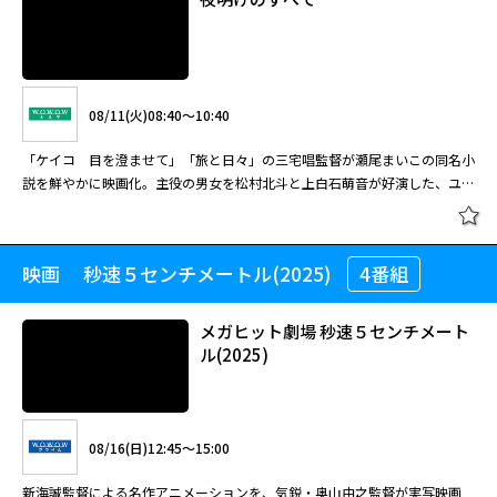
08/11(火)08:40～10:40
「ケイコ 目を澄ませて」「旅と日々」の三宅唱監督が瀬尾まいこの同名小
説を鮮やかに映画化。主役の男女を松村北斗と上白石萌音が好演した、ユニ
ークですがすがしい傑作。
映画 秒速５センチメートル(2025)
4番組
夜明けのすべて
メガヒット劇場 秒速５センチメート
ル(2025)
08/11(火)08:40～10:40
「ケイコ 目を澄ませて」「旅と日々」の三宅唱監督が瀬尾まいこの同名小
08/16(日)12:45～15:00
説を鮮やかに映画化。主役の男女を松村北斗と上白石萌音が好演した、ユニ
ークですがすがしい傑作。
新海誠監督による名作アニメーションを、気鋭・奥山由之監督が実写映画