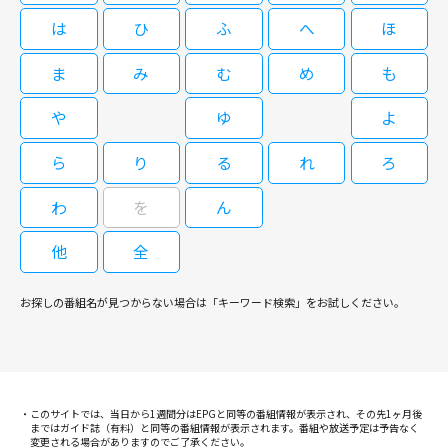
は
ひ
ふ
へ
ほ
ま
み
む
め
も
や
ゆ
よ
ら
り
る
れ
ろ
わ
を
ん
他
全
お探しの番組名が見つからない場合は「キーワード検索」をお試しください。
このサイトでは、当日から1週間分はEPGと同等の番組情報が表示され、その先1ヶ月後
まではガイド誌（有料）と同等の番組情報が表示されます。番組や放送予定は予告なく
変更される場合がありますのでご了承ください。