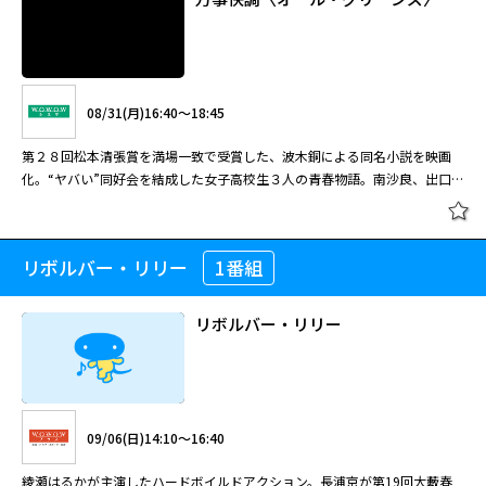
08/31(月)16:40～18:45
第２８回松本清張賞を満場一致で受賞した、波木銅による同名小説を映画
化。“ヤバい”同好会を結成した女子高校生３人の青春物語。南沙良、出口夏
希など若手俳優陣が共演。 地方で鬱屈とした日々を送る女子高校生など、
閉塞感を抱えるが希望を捨てていない若者たちの群像を描く青春映画。許さ
れない道を歩み出す若者たちだがフレッシュなキャスト陣が魅力たっぷりに
リボルバー・リリー
1番組
万事快調〈オール・グリーンズ〉
演じていて引き込まれる。第３８回東京国際映画祭Ｎｉｐｐｏｎ Ｃｉｎｅ
ｍａ Ｎｏｗ部門に公式出品されるなど注目を集めた。ヒップホップトリオ
Ｄｏｓ Ｍｏｎｏｓのフロントマン、荘子ｉｔが担当した音楽も聴きどこ
リボルバー・リリー
ろ。監督は新鋭・児山隆。小説「侍女の物語」が登場する導入部からして才
気に満ちた、新世代の日本映画だ。 茨城県。高校生の秀美は学校にも家に
08/31(月)16:40～18:45
も居場所を見いだせず鬱屈とした日々を送るが、陸上部のエース選手だが家
庭で問題を抱えている映画好きの美流紅という友人ができる。そんな秀美は
第２８回松本清張賞を満場一致で受賞した、波木銅による同名小説を映画
地元のラッパー佐藤の家で、ある違法薬物を手に入れたのを機に、薬物を作
09/06(日)14:10～16:40
化。“ヤバい”同好会を結成した女子高校生３人の青春物語。南沙良、出口夏
るための植物を育てる同好会、“オール・グリーンズ”を級友の真子や美流紅
希など若手俳優陣が共演。 地方で鬱屈とした日々を送る女子高校生など、
らと結成。町から出るにはその植物を栽培して一攫千金を狙うしかないと意
綾瀬はるかが主演したハードボイルドアクション。長浦京が第19回大藪春