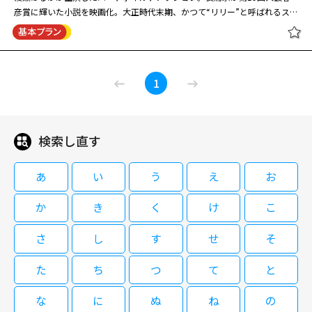
閉塞感を抱えるが希望を捨てていない若者たちの群像を描く青春映画。許さ
気込んだ秀美だが……。
彦賞に輝いた小説を映画化。大正時代末期、かつて“リリー”と呼ばれるスパ
れない道を歩み出す若者たちだがフレッシュなキャスト陣が魅力たっぷりに
イだった女性は激闘へ。 関東大震災の翌年の1924年、東京・墨田区。ある
演じていて引き込まれる。第３８回東京国際映画祭Ｎｉｐｐｏｎ Ｃｉｎｅ
カフェーで女将をしている百合は、かつて任務のためには殺人もいとわない
閉じる
ｍａ Ｎｏｗ部門に公式出品されるなど注目を集めた。ヒップホップトリオ
非情のスパイ、“リボルバー・リリー”として活躍した。そんな百合はある一
Ｄｏｓ Ｍｏｎｏｓのフロントマン、荘子ｉｔが担当した音楽も聴きどこ
リボルバー・リリー
家が殺された事件で自身の旧知の男性が疑われていると知り、男性の家があ
ろ。監督は新鋭・児山隆。小説「侍女の物語」が登場する導入部からして才
1
る秩父へ。その帰途の列車で男性の13歳の息子・慎太と出会い、軍人に襲
気に満ちた、新世代の日本映画だ。 茨城県。高校生の秀美は学校にも家に
われた慎太を救うが、慎太は父親に託された陸軍資金に関する機密文書を持
も居場所を見いだせず鬱屈とした日々を送るが、陸上部のエース選手だが家
っていた。
庭で問題を抱えている映画好きの美流紅という友人ができる。そんな秀美は
地元のラッパー佐藤の家で、ある違法薬物を手に入れたのを機に、薬物を作
検索し直す
09/06(日)14:10～16:40
るための植物を育てる同好会、“オール・グリーンズ”を級友の真子や美流紅
らと結成。町から出るにはその植物を栽培して一攫千金を狙うしかないと意
綾瀬はるかが主演したハードボイルドアクション。長浦京が第19回大藪春
あ
い
う
え
お
気込んだ秀美だが……。
彦賞に輝いた小説を映画化。大正時代末期、かつて“リリー”と呼ばれるスパ
イだった女性は激闘へ。 関東大震災の翌年の1924年、東京・墨田区。ある
か
き
く
け
こ
カフェーで女将をしている百合は、かつて任務のためには殺人もいとわない
非情のスパイ、“リボルバー・リリー”として活躍した。そんな百合はある一
さ
し
す
せ
そ
家が殺された事件で自身の旧知の男性が疑われていると知り、男性の家があ
閉じる
る秩父へ。その帰途の列車で男性の13歳の息子・慎太と出会い、軍人に襲
た
ち
つ
て
と
われた慎太を救うが、慎太は父親に託された陸軍資金に関する機密文書を持
っていた。
な
に
ぬ
ね
の