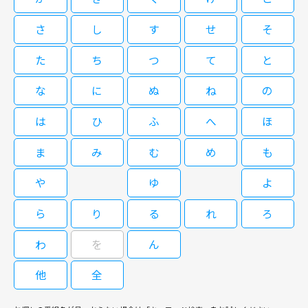
さ
し
す
せ
そ
閉じる
た
ち
つ
て
と
な
に
ぬ
ね
の
は
ひ
ふ
へ
ほ
ま
み
む
め
も
や
ゆ
よ
ら
り
る
れ
ろ
わ
を
ん
他
全