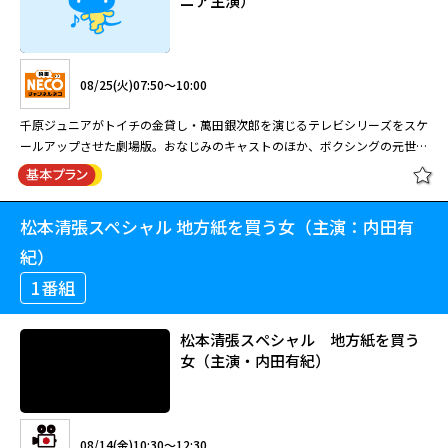
ニア主演）
08/10(月)19:00～20:55
千原ジュニアが大阪ミナミの高利貸し・萬田銀次郎をクールに演じる人気シ
08/25(火)07:50～10:00
リーズ。共演：大東駿介 赤井英和(21年・120分)
千原ジュニアがトイチの金貸し・萬田銀次郎を演じるテレビシリーズをスケ
ールアップさせた劇場版。おなじみのキャストのほか、ボクシングの元世界
王者・亀田大毅も出演している。ある日、銀次郎はミナミの和菓子屋の主人
新・ミナミの帝王2 裏切りの実印
から借金を申し込まれる。店がある一帯はショッピングセンター建設の話が
（千原ジュニア主演）
持ち上がっており、地上げ屋が政治家とつるんで商店主を街から追い出そう
松本清張スペシャル 地方紙を買う女（主演：内田有
劇場版 新・ミナミの帝王 （千原ジュ
としていた。
ニア主演）
紀）
08/18(火)06:00～07:25
1番組
設計事務所の社長・富永は妻に突然離婚を切り出され、3億円の借金を背負
08/25(火)07:50～10:00
松本清張スペシャル 地方紙を買う
わされる。だが萬田銀次郎はその裏にある巧妙な罠を見抜き、富永を救うた
女（主演・内田有紀）
めに立ち上がる。
千原ジュニアがトイチの金貸し・萬田銀次郎を演じるテレビシリーズをスケ
ールアップさせた劇場版。おなじみのキャストのほか、ボクシングの元世界
王者・亀田大毅も出演している。ある日、銀次郎はミナミの和菓子屋の主人
新・ミナミの帝王13 光と影（千原ジ
から借金を申し込まれる。店がある一帯はショッピングセンター建設の話が
ュニア主演）
08/14(金)10:30～12:30