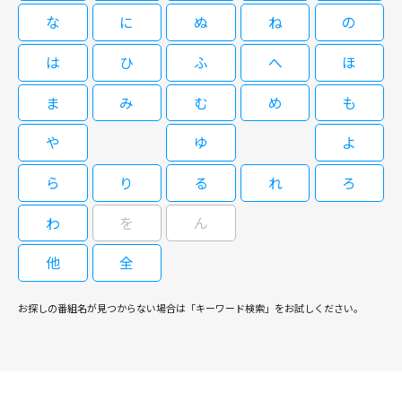
ト」で働く星野千草は夫のDVに苦しんでいた。
新・ミナミの帝王3 仕掛けられた罠
な
に
ぬ
ね
の
（千原ジュニア主演）
は
ひ
ふ
へ
ほ
ま
み
む
め
も
09/02(水)19:00～20:55
や
ゆ
よ
銀次郎の弟分・竜一はホステスとして働く韓国人女性・ユリムと恋に落ち、
デートを重ねる仲に。ユリムが店の経営を助けるために資金を用立てしてい
ら
り
る
れ
ろ
ることを知った竜一は、銀次郎から集金を頼まれた客の返済金に手を付けて
しまう。
わ
を
ん
閉じる
他
全
お探しの番組名が見つからない場合は「キーワード検索」をお試しください。