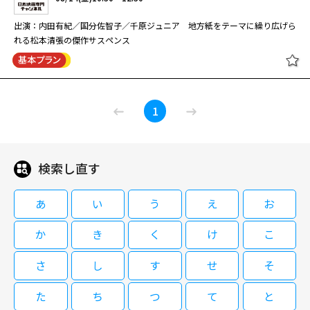
持ち上がっており、地上げ屋が政治家とつるんで商店主を街から追い出そう
としていた。
出演：内田有紀／国分佐智子／千原ジュニア 地方紙をテーマに繰り広げら
閉じる
れる松本清張の傑作サスペンス
08/24(月)19:15～20:55
千原ジュニアが大阪ミナミの高利貸し・萬田銀次郎をクールに演じる、新生
松本清張スペシャル 地方紙を買う
ミナミの帝王シリーズ。 ミナミの金貸し・萬田銀次郎はかつての命の恩
1
女（主演・内田有紀）
人・晴美と偶然再会する。銀次郎がけんかに明け暮れていた17歳のころ、
チンピラに襲われているところを救ってくれたのが晴美と幼なじみの島本だ
った。晴美の話では島本は弱者を助ける人権派弁護士として活躍していると
新・ミナミの帝王14 得する離婚、損
のことだったが…。
検索し直す
する離婚 （千原ジュニア主演）
08/14(金)10:30～12:30
出演：内田有紀／国分佐智子／千原ジュニア 地方紙をテーマに繰り広げら
あ
い
う
え
お
れる松本清張の傑作サスペンス
08/31(月)19:25～20:55
か
き
く
け
こ
千原ジュニアが大阪ミナミの高利貸し・萬田銀次郎をクールに演じる、新生
さ
し
す
せ
そ
ミナミの帝王シリーズ。 資産家の矢崎が元ホステス・かほりにほれ込み、
閉じる
余命2年だとだまして結婚。同じ頃、ミナミでは東京から来た闇金業者によ
た
ち
つ
て
と
る詐欺トラブルが多発しおり、銀次郎が動き出す。一方、喫茶店「エリエー