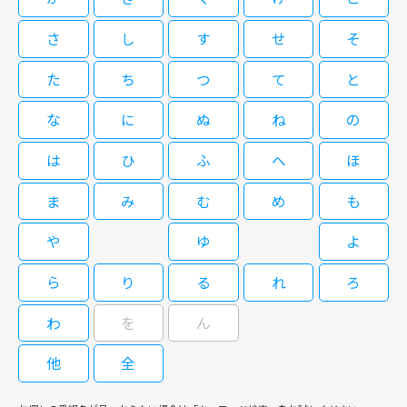
有名になった児童文学の名作「オズの魔法使い」と、その世界観を共有した
救おうと決意するが……。
ヒットミュージカル演劇「ウィキッド」。これを壮大なスケールで映画化
さ
し
す
せ
そ
し、２０２４年から翌年にかけて世界合計興収が７億ドルを突破する大ヒッ
閉じる
トを記録したのが本作。圧倒的な表現力によって高い評価を受けているＣ・
た
ち
つ
て
と
エリヴォと世界的なディーバであるＡ・グランデの華やかな顔合わせが最大
の見ものだ。本作を前編とする前後編の後編「ウィキッド 永遠の約束」は
な
に
ぬ
ね
の
２０２６年３月に日本公開予定。 緑色の肌を持ち、“西の悪い魔女”と呼ば
れてきたエルファバは“オズの国”のシズ大学に入学するが、大学寮で後
は
ひ
ふ
へ
ほ
に“善い魔女”と呼ばれる優等生グリンダと同室になる。内気なエルファバと
陽気なグリンダは正反対の性格で、当初は対立を繰り返したが、次第に仲良
くなっていく。一方、エルファバは魔女としての高い能力を学部長のマダ
ま
み
む
め
も
ム・モリブルに認められて個別指導を受けつつ、差別されている動物たちを
救おうと決意するが……。
や
ゆ
よ
ら
り
る
れ
ろ
わ
を
ん
他
全