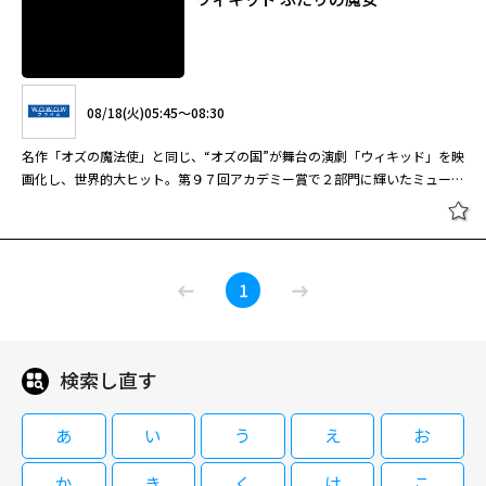
08/18(火)05:45～08:30
名作「オズの魔法使」と同じ、“オズの国”が舞台の演劇「ウィキッド」を映
画化し、世界的大ヒット。第９７回アカデミー賞で２部門に輝いたミュージ
カルファンタジー大作。 １９３９年の名作「オズの魔法使」の原作として
有名になった児童文学の名作「オズの魔法使い」と、その世界観を共有した
ヒットミュージカル演劇「ウィキッド」。これを壮大なスケールで映画化
ウィキッド ふたりの魔女
し、２０２４年から翌年にかけて世界合計興収が７億ドルを突破する大ヒッ
1
トを記録したのが本作。圧倒的な表現力によって高い評価を受けているＣ・
エリヴォと世界的なディーバであるＡ・グランデの華やかな顔合わせが最大
の見ものだ。本作を前編とする前後編の後編「ウィキッド 永遠の約束」は
２０２６年３月に日本公開予定。 緑色の肌を持ち、“西の悪い魔女”と呼ば
検索し直す
08/18(火)05:45～08:30
れてきたエルファバは“オズの国”のシズ大学に入学するが、大学寮で後
に“善い魔女”と呼ばれる優等生グリンダと同室になる。内気なエルファバと
名作「オズの魔法使」と同じ、“オズの国”が舞台の演劇「ウィキッド」を映
陽気なグリンダは正反対の性格で、当初は対立を繰り返したが、次第に仲良
あ
い
う
え
お
画化し、世界的大ヒット。第９７回アカデミー賞で２部門に輝いたミュージ
くなっていく。一方、エルファバは魔女としての高い能力を学部長のマダ
カルファンタジー大作。 １９３９年の名作「オズの魔法使」の原作として
ム・モリブルに認められて個別指導を受けつつ、差別されている動物たちを
か
き
く
け
こ