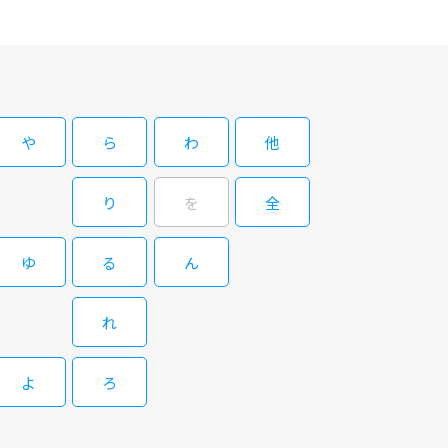
剣術の鍛練を積んでいた。ある日、漂は王都の大臣である昌文君に
むことになる……。
や
ら
わ
他
り
を
全
ゆ
る
ん
れ
よ
ろ