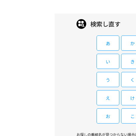
検索し直す
あ
か
い
き
う
く
え
け
お
こ
お探しの番組名が見つからない場合