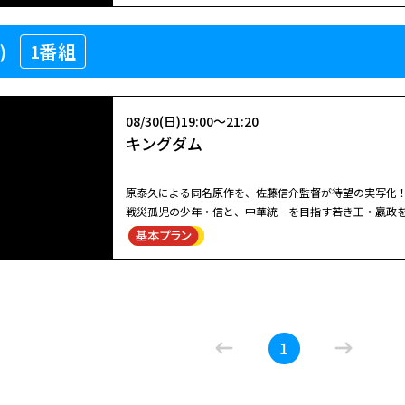
ー！ ｅｐｉｓｏｄｅ．１～４から成る各短編オムニバス構成
08/22(土)00:30～02:25
ｏｄｅ．１「ピアニストを撃つな！」全力で走る女、フ
)
1番組
クソ野郎と美しき世界
グ」。彼らが向かう先には天才ピアニストがいた。ｅｐ
は歌えなくなったアーティストと不思議な関係を繰り広
ｅ．４「新しい詩」。
２０１８年に２週間限定で公開し話題となった、稲垣吾
08/30(日)19:00～21:20
夏、新作「バナ穴 ＢＡＮＡ＿ＡＮＡ」が公開！ 新しい
キングダム
タジー＆ラブ＆ミュージカル。オールジャンルムービー
くした父親、そんな彼らが迷い込んだ、美しき世界とは―
ー！ ｅｐｉｓｏｄｅ．１～４から成る各短編オムニバス構成
原泰久による同名原作を、佐藤信介監督が待望の実写化
ｏｄｅ．１「ピアニストを撃つな！」全力で走る女、フ
戦災孤児の少年・信と、中華統一を目指す若き王・嬴政
閉じる
グ」。彼らが向かう先には天才ピアニストがいた。ｅｐ
人を中心に、吉沢亮、長澤まさみ、橋本環奈、大沢たかお
は歌えなくなったアーティストと不思議な関係を繰り広
信と漂は、いつか天下の大将軍になることを夢見て日々
ｅ．４「新しい詩」。
よって召し上げられ王宮へ。信と漂の二人は別の道を歩
08/30(日)19:00～21:20
キングダム
1
原泰久による同名原作を、佐藤信介監督が待望の実写化
戦災孤児の少年・信と、中華統一を目指す若き王・嬴政
人を中心に、吉沢亮、長澤まさみ、橋本環奈、大沢たかお