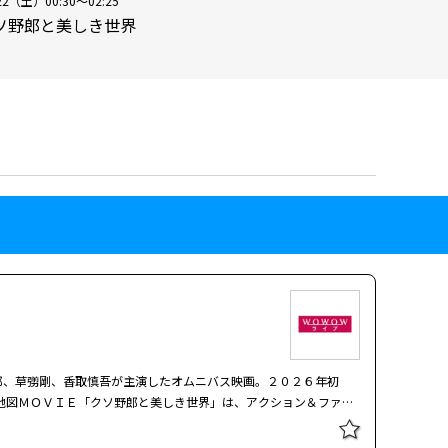
22（土）00:30～02:25
ソ野郎と美しき世界
郎、草彅剛、香取慎吾が主演したオムニバス映画。２０２６年初
地図ＭＯＶＩＥ「クソ野郎と美しき世界」は、アクション＆ファン
！ 恋に落ちたピアニスト、歌を喰われたアーティスト、息子を亡
―。極悪でバカで泣けて踊れる？ クソ野郎だらけの４つのストーリ