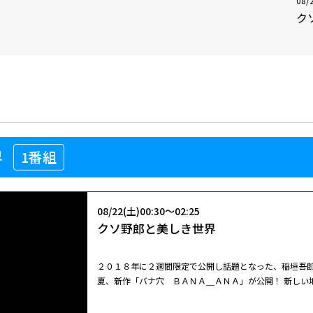
08/
ク
界
1番組
08/22(土)00:30～02:25
クソ野郎と美しき世界
２０１８年に２週間限定で公開し話題となった、稲垣吾
夏、新作「バナ穴 ＢＡＮＡ＿ＡＮＡ」が公開！ 新しい
タジー＆ラブ＆ミュージカル。オールジャンルムービー
くした父親、そんな彼らが迷い込んだ、美しき世界とは―