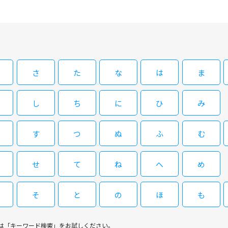
信と漂は、いつか天下の大将軍になることを夢見て日々
よって召し上げられ王宮へ。信と漂の二人は別の道を歩
閉じる
さ
た
な
は
ま
し
ち
に
ひ
み
す
つ
ぬ
ふ
む
せ
て
ね
へ
め
そ
と
の
ほ
も
は「キーワード検索」をお試しください。