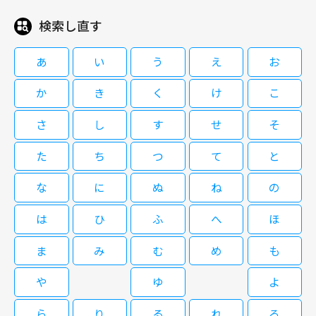
検索し直す
08/31(月)10:00～12:30
08/27(木)06:00～06:40
旅行雑誌の副編集長・小早川由美は、女優の加藤順子、ノンフィクションラ
浅草にある老舗旅館の若旦那・雪斗と、彼に幼い頃から恋心を抱く板前修業
あ
い
う
え
お
イターの石野優子、キャビンアテンダントの藤田みどりの独身美女を連れ、
中の女性・依音（いお）の甘い新婚生活が描かれる。 電撃結婚した男女の
取材の旅に出る。京都についた由美たちは名所を楽しむが、不審な事故に立
波乱の新婚生活を描く、こだちの人気漫画を実写化。ミュージカルでも活躍
か
き
く
け
こ
て続けに見舞われてしまう。さらに、以前書いたルポの事で誰かに脅されて
する高野洸が、冷静な仕事モードと人間くさい夫としてのギャップをコミカ
いると話していた優子が部屋で死んでいるのが発見される。由美たちは取材
ルに好演する話題作。老舗旅館の板長の父を幼い頃に亡くした依音（井頭愛
さ
し
す
せ
そ
[字]過保護な若旦那様の甘やかし婚
を中止して東京に戻るが、次の悲劇が待っていた…。
海）は、悲嘆する自分に金平糖をくれた若旦那の雪斗（高野洸）を密かに想
閉じる
#5
い続けていた。亡父を継ぎ板前修業中の依音は、雪斗の見合い話にも平静を
た
ち
つ
て
と
装うが、偶然が重なり二人きりで過ごした翌朝、彼から求婚される。
な
に
ぬ
ね
の
08/28(金)06:15～06:55
は
ひ
ふ
へ
ほ
浅草にある老舗旅館の若旦那・雪斗と、彼に幼い頃から恋心を抱く板前修業
中の女性・依音（いお）の甘い新婚生活が描かれる。 電撃結婚した男女の
ま
み
む
め
も
波乱の新婚生活を描く、こだちの人気漫画を実写化。ミュージカルでも活躍
する高野洸が、冷静な仕事モードと人間くさい夫としてのギャップをコミカ
や
ゆ
よ
ルに好演する話題作。老舗旅館の板長の父を幼い頃に亡くした依音（井頭愛
[字]過保護な若旦那様の甘やかし婚
海）は、悲嘆する自分に金平糖をくれた若旦那の雪斗（高野洸）を密かに想
ら
り
る
れ
ろ