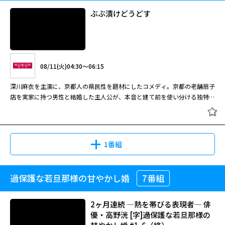
ぶぶ漬けどうどす
08/11(火)04:30～06:15
深川麻衣を主演に、京都人の県民性を題材にしたコメディ。京都の老舗扇子
店を実家に持つ男性と結婚した主人公が、本音と建て前を使い分ける独特の
文化に翻弄されていく。
1番組
過保護な若旦那様の甘やかし婚
7番組
ぶぶ漬けどうどす
2ヶ月連続 ―熱を帯びる表現者― 俳
優・高野洸 [字]過保護な若旦那様の