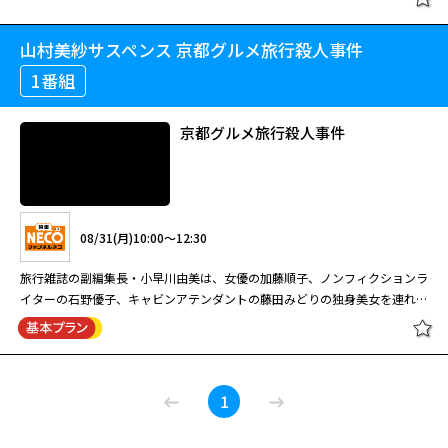
To Ride 幻夜祭 星空のディスタンス
浅草にある老舗旅館の若旦那・雪斗と、彼に幼い頃から恋心を抱く板前修業
山村美紗サスペンス 京都グルメ旅行殺人事件
＜14ヶ月連続＞THE ALFEE ライブ・
中の女性・依音（いお）の甘い新婚生活が描かれる。 電撃結婚した男女の
セレクション 第１３回 熱血！オヤジ
波乱の新婚生活を描く、こだちの人気漫画を実写化。ミュージカルでも活躍
1番組
バトル 別冊版 ＴＨＥ ＡＬＦＥＥス
する高野洸が、冷静な仕事モードと人間くさい夫としてのギャップをコミカ
ペシャルライブ
ルに好演する話題作。老舗旅館の板長の父を幼い頃に亡くした依音（井頭愛
京都グルメ旅行殺人事件
[字]過保護な若旦那様の甘やかし婚
海）は、悲嘆する自分に金平糖をくれた若旦那の雪斗（高野洸）を密かに想
#3
08/22(土)23:00～23:45
い続けていた。亡父を継ぎ板前修業中の依音は、雪斗の見合い話にも平静を
装うが、偶然が重なり二人きりで過ごした翌朝、彼から求婚される。
NHKで1997年から2015年まで放送された、中高年らのアマチュアバンドが
参加したコンテスト番組。第13回のゲストはTHE ALFEE。本編放送時には1
08/31(月)10:00～12:30
曲のみだったが、別冊版として全5曲を放送。 It's For you メリーアン Ticket
08/26(水)06:20～07:00
To Ride 幻夜祭 星空のディスタンス
旅行雑誌の副編集長・小早川由美は、女優の加藤順子、ノンフィクションラ
浅草にある老舗旅館の若旦那・雪斗と、彼に幼い頃から恋心を抱く板前修業
イターの石野優子、キャビンアテンダントの藤田みどりの独身美女を連れ、
中の女性・依音（いお）の甘い新婚生活が描かれる。 電撃結婚した男女の
閉じる
取材の旅に出る。京都についた由美たちは名所を楽しむが、不審な事故に立
波乱の新婚生活を描く、こだちの人気漫画を実写化。ミュージカルでも活躍
て続けに見舞われてしまう。さらに、以前書いたルポの事で誰かに脅されて
する高野洸が、冷静な仕事モードと人間くさい夫としてのギャップをコミカ
いると話していた優子が部屋で死んでいるのが発見される。由美たちは取材
ルに好演する話題作。老舗旅館の板長の父を幼い頃に亡くした依音（井頭愛
京都グルメ旅行殺人事件
[字]過保護な若旦那様の甘やかし婚
を中止して東京に戻るが、次の悲劇が待っていた…。
海）は、悲嘆する自分に金平糖をくれた若旦那の雪斗（高野洸）を密かに想
1
#4
い続けていた。亡父を継ぎ板前修業中の依音は、雪斗の見合い話にも平静を
装うが、偶然が重なり二人きりで過ごした翌朝、彼から求婚される。