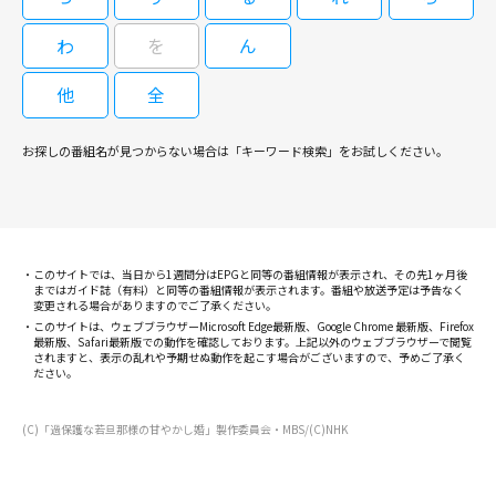
#6（終）
い続けていた。亡父を継ぎ板前修業中の依音は、雪斗の見合い話にも平静を
装うが、偶然が重なり二人きりで過ごした翌朝、彼から求婚される。
わ
を
ん
他
全
08/31(月)08:05～08:40
浅草にある老舗旅館の若旦那・雪斗と、彼に幼い頃から恋心を抱く板前修業
お探しの番組名が見つからない場合は「キーワード検索」をお試しください。
中の女性・依音（いお）の甘い新婚生活が描かれる。 電撃結婚した男女の
波乱の新婚生活を描く、こだちの人気漫画を実写化。ミュージカルでも活躍
する高野洸が、冷静な仕事モードと人間くさい夫としてのギャップをコミカ
ルに好演する話題作。老舗旅館の板長の父を幼い頃に亡くした依音（井頭愛
海）は、悲嘆する自分に金平糖をくれた若旦那の雪斗（高野洸）を密かに想
閉じる
このサイトでは、当日から1週間分はEPGと同等の番組情報が表示され、その先1ヶ月後
い続けていた。亡父を継ぎ板前修業中の依音は、雪斗の見合い話にも平静を
まではガイド誌（有料）と同等の番組情報が表示されます。番組や放送予定は予告なく
装うが、偶然が重なり二人きりで過ごした翌朝、彼から求婚される。
変更される場合がありますのでご了承ください。
このサイトは、ウェブブラウザーMicrosoft Edge最新版、Google Chrome 最新版、Firefox
最新版、Safari最新版での動作を確認しております。上記以外のウェブブラウザーで閲覧
されますと、表示の乱れや予期せぬ動作を起こす場合がございますので、予めご了承く
ださい。
(C)「過保護な若旦那様の甘やかし婚」製作委員会・MBS/(C)NHK