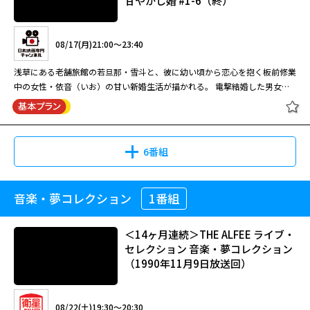
甘やかし婚 #1-6（終）
08/11(火)04:30～06:15
深川麻衣を主演に、京都人の県民性を題材にしたコメディ。京都の老舗扇子
08/17(月)21:00～23:40
店を実家に持つ男性と結婚した主人公が、本音と建て前を使い分ける独特の
文化に翻弄されていく。
浅草にある老舗旅館の若旦那・雪斗と、彼に幼い頃から恋心を抱く板前修業
中の女性・依音（いお）の甘い新婚生活が描かれる。 電撃結婚した男女の
波乱の新婚生活を描く、こだちの人気漫画を実写化。ミュージカルでも活躍
ぶぶ漬けどうどす
する高野洸が、冷静な仕事モードと人間くさい夫としてのギャップをコミカ
ルに好演する話題作。老舗旅館の板長の父を幼い頃に亡くした依音（井頭愛
海）は、悲嘆する自分に金平糖をくれた若旦那の雪斗（高野洸）を密かに想
6番組
い続けていた。亡父を継ぎ板前修業中の依音は、雪斗の見合い話にも平静を
装うが、偶然が重なり二人きりで過ごした翌朝、彼から求婚される。
09/02(水)14:00～15:40
音楽・夢コレクション
1番組
2ヶ月連続 ―熱を帯びる表現者― 俳
深川麻衣を主演に、京都人の県民性を題材にしたコメディ。京都の老舗扇子
優・高野洸 [字]過保護な若旦那様の
店を実家に持つ男性と結婚した主人公が、本音と建て前を使い分ける独特の
甘やかし婚 #1-6（終）
＜14ヶ月連続＞THE ALFEE ライブ・
文化に翻弄されていく。 京都の独特な文化をユーモアたっぷりに描いたシ
セレクション 音楽・夢コレクション
ニカルで痛快なコメディ。フリーライターの女性が、夫の実家である扇子店
（1990年11月9日放送回）
をはじめ、京都の老舗商店を取材する中で、婉曲な京言葉の裏に潜む本音を
08/17(月)21:00～23:40
読み取りきれずにいざこざを生んでいく。「嗤う蟲」などの深川が、京都人
閉じる
を理解しようとして暴走気味に突っ走る主人公を好演し、室井滋が老舗扇子
浅草にある老舗旅館の若旦那・雪斗と、彼に幼い頃から恋心を抱く板前修業
08/22(土)19:30～20:30
店の女将である義母役を圧倒的な存在感で演じた。土地の文化を茶化すので