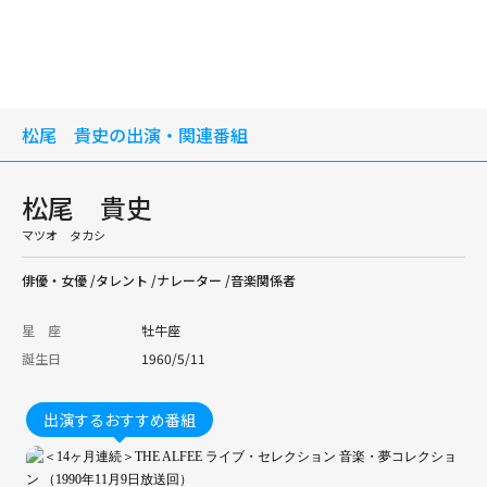
松尾 貴史の出演・関連番組
松尾 貴史
マツオ タカシ
俳優・女優 /タレント /ナレーター /音楽関係者
星 座
牡牛座
誕生日
1960/5/11
出演するおすすめ番組