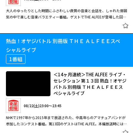
中の女性・依音（いお）の甘い新婚生活が描かれる。 電撃結婚した男女の
はなく、人間関係の摩擦やすれ違いを丁寧に描き、誰もが共感できる笑いに
波乱の新婚生活を描く、こだちの人気漫画を実写化。ミュージカルでも活躍
大人のゆったりとした時間にふさわしい良質の音楽と会話を、しゃれた雰囲
転化したコメディとなった。 フリーライターのまどかは、漫画家の友人・
する高野洸が、冷静な仕事モードと人間くさい夫としてのギャップをコミカ
気の中で楽しむ音楽バラエティー番組。ゲストでTHE ALFEEが登場した回。
莉子と連載するコミックエッセイの題材として、夫の実家である京都の老舗
ルに好演する話題作。老舗旅館の板長の父を幼い頃に亡くした依音（井頭愛
共演者らとハンドベルを鳴らす珍しいシーンも。 THE TRIO コレクション
扇子店の取材を始めた。大好きな京都の理解者たろうと意気込むまどかだ
[字]過保護な若旦那様の甘やかし婚
海）は、悲嘆する自分に金平糖をくれた若旦那の雪斗（高野洸）を密かに想
メドレー 星空のディスタンス（THE ALFEE） そして今は（中島啓江） 木枯
が、義母の環や老舗商店の女将たちが発する“京言葉”の真意がなかなかつか
#1
い続けていた。亡父を継ぎ板前修業中の依音は、雪斗の見合い話にも平静を
らしに抱かれて（森公美子／鈴木真弓） I Still Believe ミス・サイゴンより
めず、意欲だけが空回り。失敗を重ねながら、少しずつ京都のことを理解し
装うが、偶然が重なり二人きりで過ごした翌朝、彼から求婚される。
熱血！オヤジバトル 別冊版 ＴＨＥ ＡＬＦＥＥスペ
＜14ヶ月連続＞THE ALFEE ライブ・
（島田歌穂／戸田恵子） ARCADIA（THE ALFEE）
ていくまどかだったが、ある日、店を訪れたＴＶ番組の取材に応じたことが
セレクション 音楽・夢コレクション
シャルライブ
やがて大問題に……。
（1990年11月9日放送回）
08/25(火)07:30～08:05
1番組
浅草にある老舗旅館の若旦那・雪斗と、彼に幼い頃から恋心を抱く板前修業
08/22(土)19:30～20:30
＜14ヶ月連続＞THE ALFEE ライブ・
中の女性・依音（いお）の甘い新婚生活が描かれる。 電撃結婚した男女の
セレクション 第１３回 熱血！オヤジ
波乱の新婚生活を描く、こだちの人気漫画を実写化。ミュージカルでも活躍
大人のゆったりとした時間にふさわしい良質の音楽と会話を、しゃれた雰囲
バトル 別冊版 ＴＨＥ ＡＬＦＥＥス
する高野洸が、冷静な仕事モードと人間くさい夫としてのギャップをコミカ
気の中で楽しむ音楽バラエティー番組。ゲストでTHE ALFEEが登場した回。
ペシャルライブ
ルに好演する話題作。老舗旅館の板長の父を幼い頃に亡くした依音（井頭愛
共演者らとハンドベルを鳴らす珍しいシーンも。 THE TRIO コレクション
[字]過保護な若旦那様の甘やかし婚
海）は、悲嘆する自分に金平糖をくれた若旦那の雪斗（高野洸）を密かに想
メドレー 星空のディスタンス（THE ALFEE） そして今は（中島啓江） 木枯
#2
08/22(土)23:00～23:45
い続けていた。亡父を継ぎ板前修業中の依音は、雪斗の見合い話にも平静を
らしに抱かれて（森公美子／鈴木真弓） I Still Believe ミス・サイゴンより
装うが、偶然が重なり二人きりで過ごした翌朝、彼から求婚される。
（島田歌穂／戸田恵子） ARCADIA（THE ALFEE）
NHKで1997年から2015年まで放送された、中高年らのアマチュアバンドが
閉じる
参加したコンテスト番組。第13回のゲストはTHE ALFEE。本編放送時には1
曲のみだったが、別冊版として全5曲を放送。 It's For you メリーアン Ticket
08/25(火)08:05～08:40